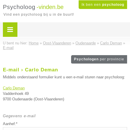
Ik ben een
psycholoog
Psycholoog
-vinden.be
Vind een psycholoog bij u in de buurt!
U bent nu hier:
Home
»
Oost-Vlaanderen
»
Oudenaarde
»
Carlo Deman
»
E-mail
Psychologen
per provincie
E-mail › Carlo Deman
Middels onderstaand formulier kunt u een e-mail sturen naar psycholoog:
Carlo Deman
Vaddenhoek 49
9700 Oudenaarde (Oost-Vlaanderen)
Gegevens e-mail
Aanhef:*