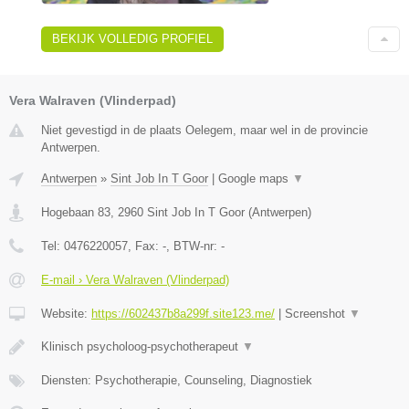
BEKIJK VOLLEDIG PROFIEL
Vera Walraven (Vlinderpad)
Niet gevestigd in de plaats Oelegem, maar wel in de provincie
Antwerpen.
Antwerpen
»
Sint Job In T Goor
|
Google maps
▼
Hogebaan 83
,
2960
Sint Job In T Goor
(
Antwerpen
)
Tel:
0476220057
, Fax:
-
, BTW-nr:
-
E-mail › Vera Walraven (Vlinderpad)
Website:
https://602437b8a299f.site123.me/
|
Screenshot
▼
Klinisch psycholoog-psychotherapeut
▼
Diensten: Psychotherapie, Counseling, Diagnostiek