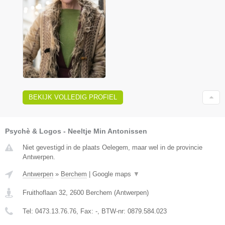
BEKIJK VOLLEDIG PROFIEL
Psychè & Logos - Neeltje Min Antonissen
Niet gevestigd in de plaats Oelegem, maar wel in de provincie
Antwerpen.
Antwerpen
»
Berchem
|
Google maps
▼
Fruithoflaan 32
,
2600
Berchem
(
Antwerpen
)
Tel:
0473.13.76.76
, Fax:
-
, BTW-nr:
0879.584.023