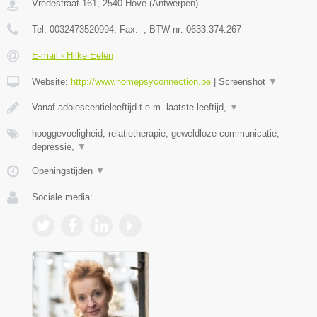
Vredestraat 161
,
2540
Hove
(
Antwerpen
)
Tel:
0032473520994
, Fax:
-
, BTW-nr:
0633.374.267
E-mail › Hilke Eelen
Website:
http://www.homepsyconnection.be
|
Screenshot
▼
Vanaf adolescentieleeftijd t.e.m. laatste leeftijd,
▼
hooggevoeligheid, relatietherapie, geweldloze communicatie,
depressie,
▼
Openingstijden
▼
Sociale media: