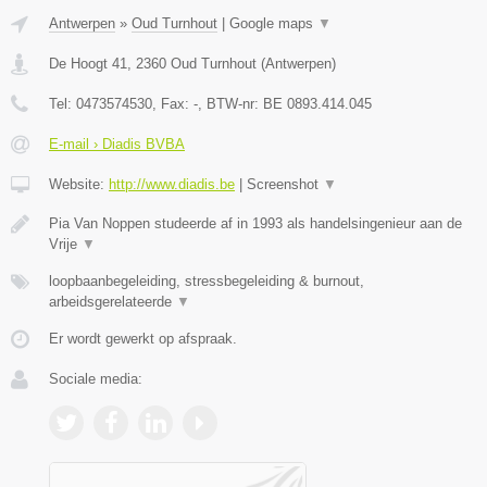
Antwerpen
»
Oud Turnhout
|
Google maps
▼
De Hoogt 41
,
2360
Oud Turnhout
(
Antwerpen
)
Tel:
0473574530
, Fax:
-
, BTW-nr:
BE 0893.414.045
E-mail › Diadis BVBA
Website:
http://www.diadis.be
|
Screenshot
▼
Pia Van Noppen studeerde af in 1993 als handelsingenieur aan de
Vrije
▼
loopbaanbegeleiding, stressbegeleiding & burnout,
arbeidsgerelateerde
▼
Er wordt gewerkt op afspraak.
Sociale media: