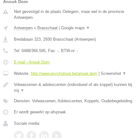
Anouk Dom
Niet gevestigd in de plaats Oelegem, maar wel in de provincie
Antwerpen.
Antwerpen
»
Brasschaat
|
Google maps
▼
Bredabaan 323
,
2930
Brasschaat
(
Antwerpen
)
Tel:
0488/366.595
, Fax:
-
, BTW-nr:
-
E-mail › Anouk Dom
Website:
http://www.psycholoog.be/anouk.dom
|
Screenshot
▼
Volwassenen & adolescenten (individueel of als koppel) kunnen bij
mij
▼
Diensten: Volwassenen, Adolescenten, Koppels, Ouderbegeleiding
Er wordt gewerkt op afspraak.
Sociale media: