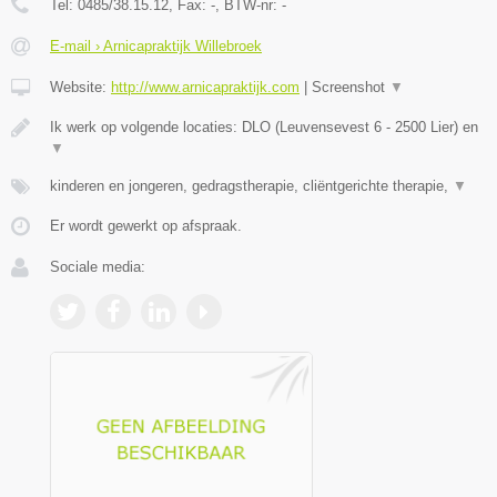
Tel:
0485/38.15.12
, Fax:
-
, BTW-nr:
-
E-mail › Arnicapraktijk Willebroek
Website:
http://www.arnicapraktijk.com
|
Screenshot
▼
Ik werk op volgende locaties: DLO (Leuvensevest 6 - 2500 Lier) en
▼
kinderen en jongeren, gedragstherapie, cliëntgerichte therapie,
▼
Er wordt gewerkt op afspraak.
Sociale media: