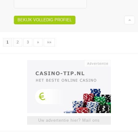
BEKIJK VOLLEDIG PROFIEL
1
2
3
»
»»
Uw advertentie hier? Mail ons