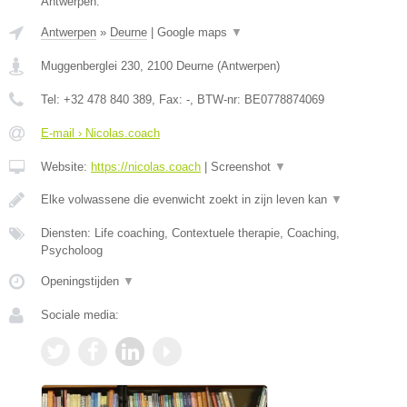
Antwerpen.
Antwerpen
»
Deurne
|
Google maps
▼
Muggenberglei 230
,
2100
Deurne
(
Antwerpen
)
Tel:
+32 478 840 389
, Fax:
-
, BTW-nr:
BE0778874069
E-mail › Nicolas.coach
Website:
https://nicolas.coach
|
Screenshot
▼
Elke volwassene die evenwicht zoekt in zijn leven kan
▼
Diensten: Life coaching, Contextuele therapie, Coaching,
Psycholoog
Openingstijden
▼
Sociale media: