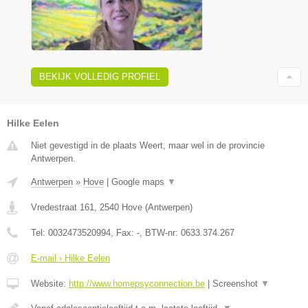
BEKIJK VOLLEDIG PROFIEL
Hilke Eelen
Niet gevestigd in de plaats Weert, maar wel in de provincie
Antwerpen.
Antwerpen
»
Hove
|
Google maps
▼
Vredestraat 161
,
2540
Hove
(
Antwerpen
)
Tel:
0032473520994
, Fax:
-
, BTW-nr:
0633.374.267
E-mail › Hilke Eelen
Website:
http://www.homepsyconnection.be
|
Screenshot
▼