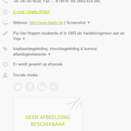
Tel:
0473574530
, Fax:
-
, BTW-nr:
BE 0893.414.045
E-mail › Diadis BVBA
Website:
http://www.diadis.be
|
Screenshot
▼
Pia Van Noppen studeerde af in 1993 als handelsingenieur aan de
Vrije
▼
loopbaanbegeleiding, stressbegeleiding & burnout,
arbeidsgerelateerde
▼
Er wordt gewerkt op afspraak.
Sociale media: