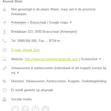
Anouk Dom
Niet gevestigd in de plaats Weert, maar wel in de provincie
Antwerpen.
Antwerpen
»
Brasschaat
|
Google maps
▼
Bredabaan 323
,
2930
Brasschaat
(
Antwerpen
)
Tel:
0488/366.595
, Fax:
-
, BTW-nr:
-
E-mail › Anouk Dom
Website:
http://www.psycholoog.be/anouk.dom
|
Screenshot
▼
Volwassenen & adolescenten (individueel of als koppel) kunnen bij
mij
▼
Diensten: Volwassenen, Adolescenten, Koppels, Ouderbegeleiding
Er wordt gewerkt op afspraak.
Sociale media: