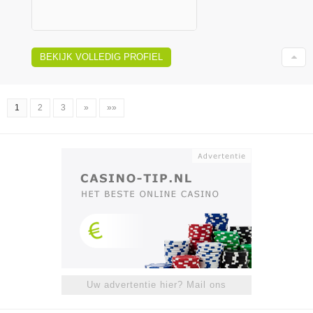
BEKIJK VOLLEDIG PROFIEL
1
2
3
»
»»
Uw advertentie hier? Mail ons