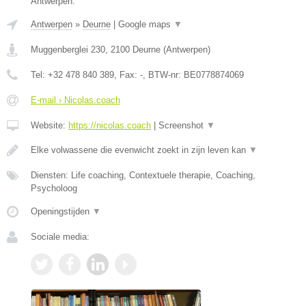
Antwerpen.
Antwerpen
»
Deurne
|
Google maps
▼
Muggenberglei 230
,
2100
Deurne
(
Antwerpen
)
Tel:
+32 478 840 389
, Fax:
-
, BTW-nr:
BE0778874069
E-mail › Nicolas.coach
Website:
https://nicolas.coach
|
Screenshot
▼
Elke volwassene die evenwicht zoekt in zijn leven kan
▼
Diensten: Life coaching, Contextuele therapie, Coaching,
Psycholoog
Openingstijden
▼
Sociale media: