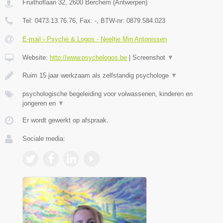
Fruithoflaan 32
,
2600
Berchem
(
Antwerpen
)
Tel:
0473.13.76.76
, Fax:
-
, BTW-nr:
0879.584.023
E-mail › Psychè & Logos - Neeltje Min Antonissen
Website:
http://www.psychelogos.be
|
Screenshot
▼
Ruim 15 jaar werkzaam als zelfstandig psychologe
▼
psychologische begeleiding voor volwassenen, kinderen en
jongeren en
▼
Er wordt gewerkt op afspraak.
Sociale media: