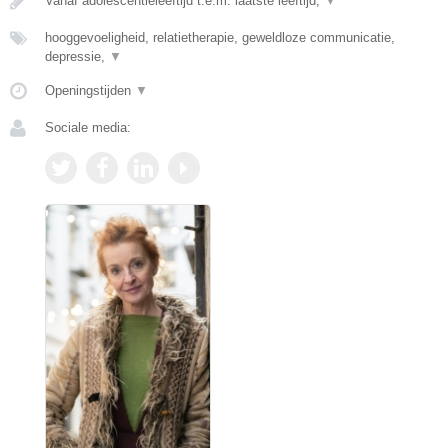
Vanaf adolescentieleeftijd t.e.m. laatste leeftijd,
▼
hooggevoeligheid, relatietherapie, geweldloze communicatie,
depressie,
▼
Openingstijden
▼
Sociale media: