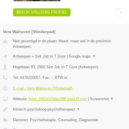
BEKIJK VOLLEDIG PROFIEL
Vera Walraven (Vlinderpad)
Niet gevestigd in de plaats Weert, maar wel in de provincie
Antwerpen.
Antwerpen
»
Sint Job In T Goor
|
Google maps
▼
Hogebaan 83
,
2960
Sint Job In T Goor
(
Antwerpen
)
Tel:
0476220057
, Fax:
-
, BTW-nr:
-
E-mail › Vera Walraven (Vlinderpad)
Website:
https://602437b8a299f.site123.me/
|
Screenshot
▼
Klinisch psycholoog-psychotherapeut
▼
Diensten: Psychotherapie, Counseling, Diagnostiek