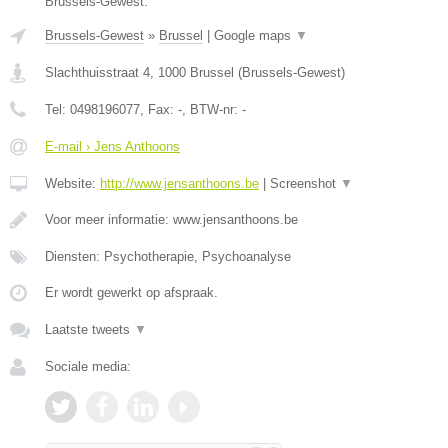
Brussels-Gewest.
Brussels-Gewest
»
Brussel
|
Google maps
▼
Slachthuisstraat 4
,
1000
Brussel
(
Brussels-Gewest
)
Tel:
0498196077
, Fax:
-
, BTW-nr:
-
E-mail › Jens Anthoons
Website:
http://www.jensanthoons.be
|
Screenshot
▼
Voor meer informatie: www.jensanthoons.be
Diensten: Psychotherapie, Psychoanalyse
Er wordt gewerkt op afspraak.
Laatste tweets
▼
Sociale media: