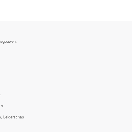
enegouwen.
▼
.
▼
e, Leiderschap