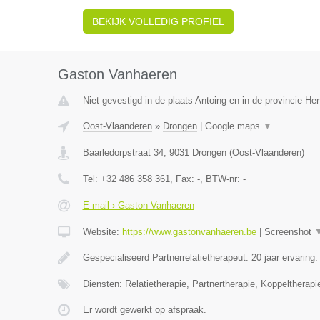
BEKIJK VOLLEDIG PROFIEL
Gaston Vanhaeren
Niet gevestigd in de plaats Antoing en in de provincie H
Oost-Vlaanderen
»
Drongen
|
Google maps
▼
Baarledorpstraat 34
,
9031
Drongen
(
Oost-Vlaanderen
)
Tel:
+32 486 358 361
, Fax:
-
, BTW-nr:
-
E-mail › Gaston Vanhaeren
Website:
https://www.gastonvanhaeren.be
|
Screenshot
Gespecialiseerd Partnerrelatietherapeut. 20 jaar ervaring
Diensten: Relatietherapie, Partnertherapie, Koppeltherapi
Er wordt gewerkt op afspraak.