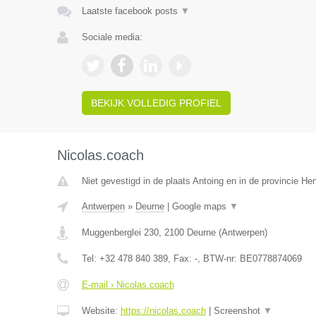
Laatste facebook posts
▼
Sociale media:
BEKIJK VOLLEDIG PROFIEL
Nicolas.coach
Niet gevestigd in de plaats Antoing en in de provincie H
Antwerpen
»
Deurne
|
Google maps
▼
Muggenberglei 230
,
2100
Deurne
(
Antwerpen
)
Tel:
+32 478 840 389
, Fax:
-
, BTW-nr:
BE0778874069
E-mail › Nicolas.coach
Website:
https://nicolas.coach
|
Screenshot
▼