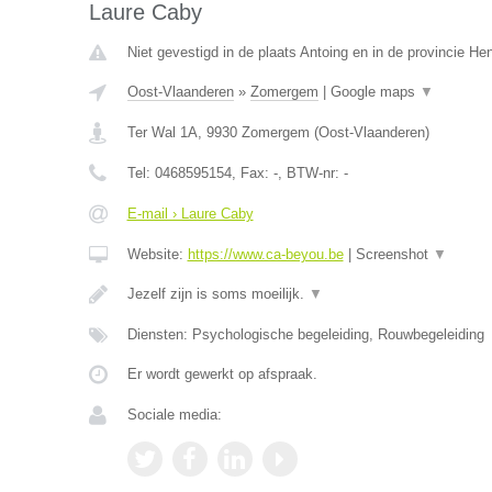
Laure Caby
Niet gevestigd in de plaats Antoing en in de provincie H
Oost-Vlaanderen
»
Zomergem
|
Google maps
▼
Ter Wal 1A
,
9930
Zomergem
(
Oost-Vlaanderen
)
Tel:
0468595154
, Fax:
-
, BTW-nr:
-
E-mail › Laure Caby
Website:
https://www.ca-beyou.be
|
Screenshot
▼
Jezelf zijn is soms moeilijk.
▼
Diensten: Psychologische begeleiding, Rouwbegeleiding
Er wordt gewerkt op afspraak.
Sociale media: