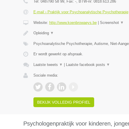
Tel:
0487/90 58 99
, Fax:
-
, BTW-nr:
0818.613.286
E-mail › Praktijk voor Psychoanalytische Psychotherapie
Website:
http://www.koenbrowaeys.be
|
Screenshot
▼
Opleiding
▼
Psychoanalytische Psychotherapie, Autisme, Niet-Aange
Er wordt gewerkt op afspraak.
Laatste tweets
▼
|
Laatste facebook posts
▼
Sociale media:
BEKIJK VOLLEDIG PROFIEL
Psychologenpraktijk voor kinderen, jong