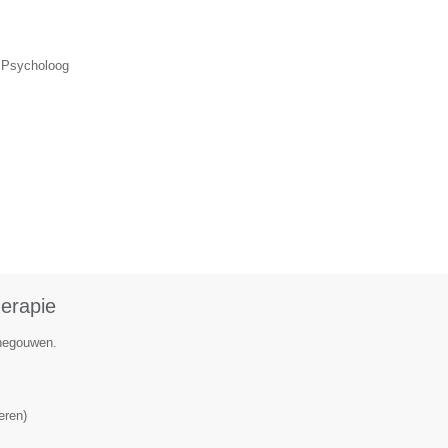
, Psycholoog
herapie
enegouwen.
eren
)