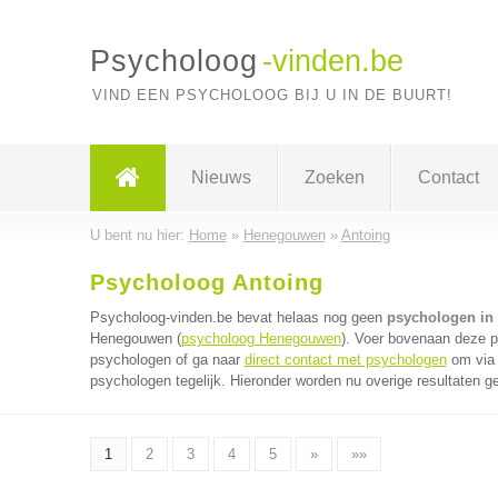
Psycholoog
-vinden.be
VIND EEN PSYCHOLOOG BIJ U IN DE BUURT!
Nieuws
Zoeken
Contact
U bent nu hier:
Home
»
Henegouwen
»
Antoing
Psycholoog Antoing
Psycholoog-vinden.be bevat helaas nog geen
psychologen in
Henegouwen (
psycholoog Henegouwen
). Voer bovenaan deze pa
psychologen of ga naar
direct contact met psychologen
om via 
psychologen tegelijk. Hieronder worden nu overige resultaten g
1
2
3
4
5
»
»»