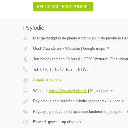
BEKIJK VOLLEDIG PROFIEL
Psylodie
Niet gevestigd in de plaats Antoing en in de provincie H
Oost-Vlaanderen
»
Wetteren
|
Google maps
▼
Jan broeckaertlaan 18 bus 01
,
9230
Wetteren
(
Oost-Vlaa
Tel:
0470 19 15 17
, Fax:
-
, BTW-nr:
-
E-mail › Psylodie
Website:
http://Www.psylodie.be
|
Screenshot
▼
Psylodie is een multidisciplinaire groepspraktijk voor
▼
Psychologie-psychotherapie voor kinderen en jongeren,
Er wordt gewerkt op afspraak.