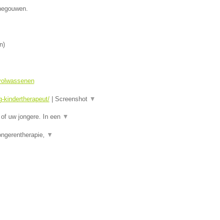
enegouwen.
n
)
 volwassenen
-kindertherapeut/
|
Screenshot
▼
of uw jongere. In een
▼
ongerentherapie,
▼