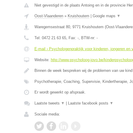
Niet gevestigd in de plaats Antoing en in de provincie H
Oost-Vlaanderen
»
Kruishoutem
|
Google maps
▼
Waregemsestraat 80
,
9771
Kruishoutem
(
Oost-Vlaandere
Tel:
0472 21 63 65
, Fax:
-
, BTW-nr:
-
E-mail › Psychologenpraktijk voor kinderen, jongeren en
Website:
http://www.psycholoog-jovo.be/kinderpsycholoog
Binnen de week bespreken wij de problemen van uw kind 
Psychotherapie, Coaching, Supervisie, Kindertherapie, J
Er wordt gewerkt op afspraak.
Laatste tweets
▼
|
Laatste facebook posts
▼
Sociale media: