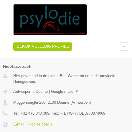
BEKIJK VOLLEDIG PROFIEL
Nicolas.coach
Niet gevestigd in de plaats Bas Warneton en in de provincie
Henegouwen.
Antwerpen
»
Deurne
|
Google maps
▼
Muggenberglei 230
,
2100
Deurne
(
Antwerpen
)
Tel:
+32 478 840 389
, Fax:
-
, BTW-nr:
BE0778874069
E-mail › Nicolas.coach