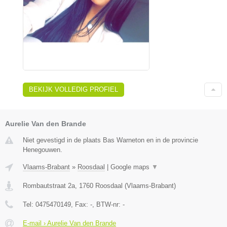
BEKIJK VOLLEDIG PROFIEL
Aurelie Van den Brande
Niet gevestigd in de plaats Bas Warneton en in de provincie
Henegouwen.
Vlaams-Brabant
»
Roosdaal
|
Google maps
▼
Rombautstraat 2a
,
1760
Roosdaal
(
Vlaams-Brabant
)
Tel:
0475470149
, Fax:
-
, BTW-nr:
-
E-mail › Aurelie Van den Brande