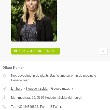
BEKIJK VOLLEDIG PROFIEL
Dilara Kemer
Niet gevestigd in de plaats Bas Warneton en in de provincie
Henegouwen.
Limburg
»
Heusden Zolder
|
Google maps
▼
Mommestraat 29
,
3550
Heusden Zolder
(
Limburg
)
Tel:
+32484549822
, Fax:
-
, BTW-nr:
-