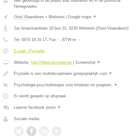
Niet gevestigd in de plaats Bas Warneton en in de provincie
Henegouwen.
Oost-Vlaanderen
»
Wetteren
|
Google maps
▼
Jan broeckaertlaan 18 bus 01
,
9230
Wetteren
(
Oost-Vlaanderen
)
Tel:
0470 19 15 17
, Fax:
-
, BTW-nr:
-
E-mail › Psylodie
Website:
http://Www.psylodie.be
|
Screenshot
▼
Psylodie is een multidisciplinaire groepspraktijk voor
▼
Psychologie-psychotherapie voor kinderen en jongeren,
▼
Er wordt gewerkt op afspraak.
Laatste facebook posts
▼
Sociale media: