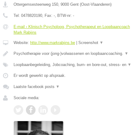
Ottergemsesteenweg 150
,
9000
Gent
(
Oost-Vlaanderen
)
Tel:
0478820190
, Fax:
-
, BTW-nr:
-
E-mail › Klinisch Psycholoog, Psychotherapeut en Loopbaancoach
Mark Rabijns
Website:
http://www.markrabijns.be
|
Screenshot
▼
Psychotherapie voor (jong-)volwassenen en loopbaancoaching.
▼
Loopbaanbegeleiding, Jobcoaching, burn- en bore-out, stress- en
▼
Er wordt gewerkt op afspraak.
Laatste facebook posts
▼
Sociale media: