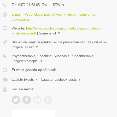
Tel:
0472 21 63 65
, Fax:
-
, BTW-nr:
-
E-mail › Psychologenpraktijk voor kinderen, jongeren en
volwassenen
Website:
http://www.psycholoog-jovo.be/kinderpsycholoog-
kindertherapeut/
|
Screenshot
▼
Binnen de week bespreken wij de problemen van uw kind of uw
jongere. In een
▼
Psychotherapie, Coaching, Supervisie, Kindertherapie,
Jongerentherapie,
▼
Er wordt gewerkt op afspraak.
Laatste tweets
▼
|
Laatste facebook posts
▼
Sociale media: