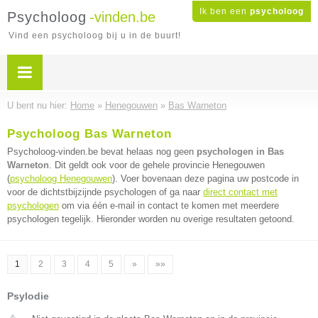
Ik ben een
psycholoog
Psycholoog
-vinden.be
Vind een psycholoog bij u in de buurt!
U bent nu hier:
Home
»
Henegouwen
»
Bas Warneton
Psycholoog Bas Warneton
Psycholoog-vinden.be bevat helaas nog geen
psychologen in Bas
Warneton
. Dit geldt ook voor de gehele provincie Henegouwen
(
psycholoog Henegouwen
). Voer bovenaan deze pagina uw postcode in
voor de dichtstbijzijnde psychologen of ga naar
direct contact met
psychologen
om via één e-mail in contact te komen met meerdere
psychologen tegelijk. Hieronder worden nu overige resultaten getoond.
1
2
3
4
5
»
»»
Psylodie