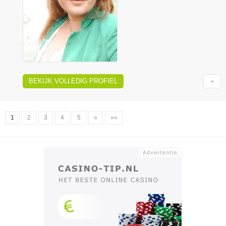
BEKIJK VOLLEDIG PROFIEL
1
2
3
4
5
»
»»