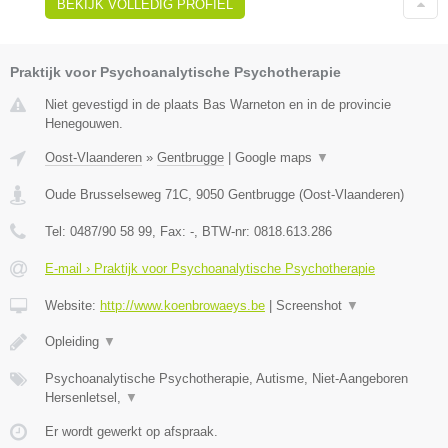
BEKIJK VOLLEDIG PROFIEL
Praktijk voor Psychoanalytische Psychotherapie
Niet gevestigd in de plaats Bas Warneton en in de provincie
Henegouwen.
Oost-Vlaanderen
»
Gentbrugge
|
Google maps
▼
Oude Brusselseweg 71C
,
9050
Gentbrugge
(
Oost-Vlaanderen
)
Tel:
0487/90 58 99
, Fax:
-
, BTW-nr:
0818.613.286
E-mail › Praktijk voor Psychoanalytische Psychotherapie
Website:
http://www.koenbrowaeys.be
|
Screenshot
▼
Opleiding
▼
Psychoanalytische Psychotherapie, Autisme, Niet-Aangeboren
Hersenletsel,
▼
Er wordt gewerkt op afspraak.