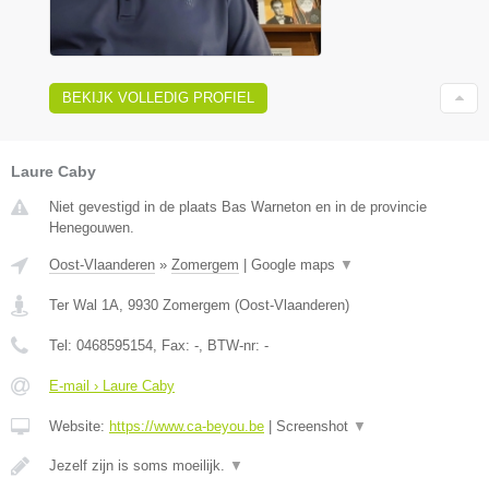
BEKIJK VOLLEDIG PROFIEL
Laure Caby
Niet gevestigd in de plaats Bas Warneton en in de provincie
Henegouwen.
Oost-Vlaanderen
»
Zomergem
|
Google maps
▼
Ter Wal 1A
,
9930
Zomergem
(
Oost-Vlaanderen
)
Tel:
0468595154
, Fax:
-
, BTW-nr:
-
E-mail › Laure Caby
Website:
https://www.ca-beyou.be
|
Screenshot
▼
Jezelf zijn is soms moeilijk.
▼