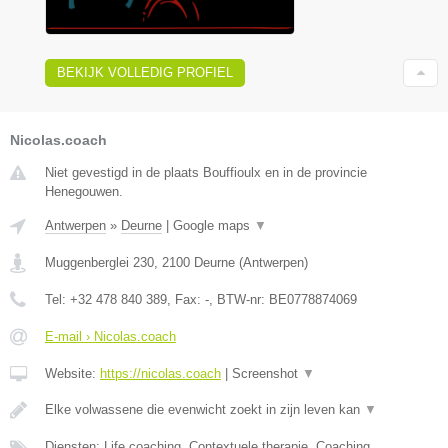
BEKIJK VOLLEDIG PROFIEL
Nicolas.coach
Niet gevestigd in de plaats Bouffioulx en in de provincie
Henegouwen.
Antwerpen
»
Deurne
|
Google maps
▼
Muggenberglei 230
,
2100
Deurne
(
Antwerpen
)
Tel:
+32 478 840 389
, Fax:
-
, BTW-nr:
BE0778874069
E-mail › Nicolas.coach
Website:
https://nicolas.coach
|
Screenshot
▼
Elke volwassene die evenwicht zoekt in zijn leven kan
▼
Diensten: Life coaching, Contextuele therapie, Coaching,