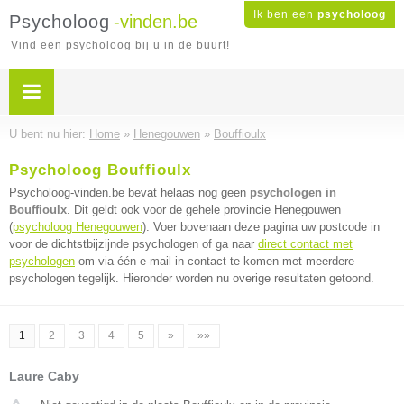
Ik ben een
psycholoog
Psycholoog
-vinden.be
Vind een psycholoog bij u in de buurt!
U bent nu hier:
Home
»
Henegouwen
»
Bouffioulx
Psycholoog Bouffioulx
Psycholoog-vinden.be bevat helaas nog geen
psychologen in
Bouffioulx
. Dit geldt ook voor de gehele provincie Henegouwen
(
psycholoog Henegouwen
). Voer bovenaan deze pagina uw postcode in
voor de dichtstbijzijnde psychologen of ga naar
direct contact met
psychologen
om via één e-mail in contact te komen met meerdere
psychologen tegelijk. Hieronder worden nu overige resultaten getoond.
1
2
3
4
5
»
»»
Laure Caby