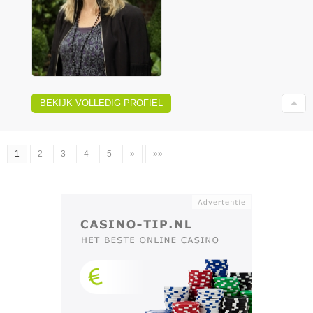
BEKIJK VOLLEDIG PROFIEL
1
2
3
4
5
»
»»