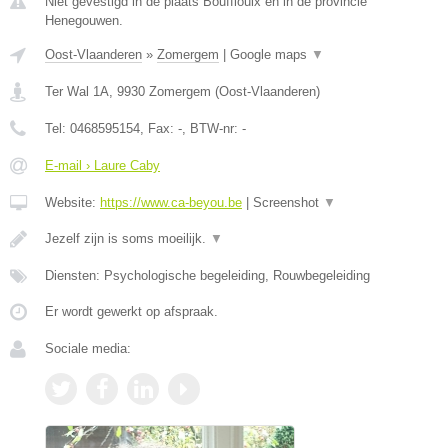
Niet gevestigd in de plaats Bouffioulx en in de provincie
Henegouwen.
Oost-Vlaanderen
»
Zomergem
|
Google maps
▼
Ter Wal 1A
,
9930
Zomergem
(
Oost-Vlaanderen
)
Tel:
0468595154
, Fax:
-
, BTW-nr:
-
E-mail › Laure Caby
Website:
https://www.ca-beyou.be
|
Screenshot
▼
Jezelf zijn is soms moeilijk.
▼
Diensten: Psychologische begeleiding, Rouwbegeleiding
Er wordt gewerkt op afspraak.
Sociale media: