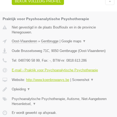
BEKIJK VOLLEDIG PROFIEL
Praktijk voor Psychoanalytische Psychotherapie
Niet gevestigd in de plaats Bouffioulx en in de provincie
Henegouwen.
Oost-Vlaanderen
»
Gentbrugge
|
Google maps
▼
Oude Brusselseweg 71C
,
9050
Gentbrugge
(
Oost-Vlaanderen
)
Tel:
0487/90 58 99
, Fax:
-
, BTW-nr:
0818.613.286
E-mail › Praktijk voor Psychoanalytische Psychotherapie
Website:
http://www.koenbrowaeys.be
|
Screenshot
▼
Opleiding
▼
Psychoanalytische Psychotherapie, Autisme, Niet-Aangeboren
Hersenletsel,
▼
Er wordt gewerkt op afspraak.