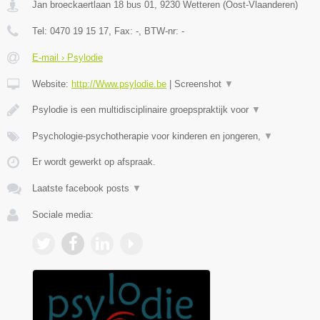
Jan broeckaertlaan 18 bus 01
,
9230
Wetteren
(
Oost-Vlaanderen
)
Tel:
0470 19 15 17
, Fax:
-
, BTW-nr:
-
E-mail › Psylodie
Website:
http://Www.psylodie.be
|
Screenshot
▼
Psylodie is een multidisciplinaire groepspraktijk voor
▼
Psychologie-psychotherapie voor kinderen en jongeren,
▼
Er wordt gewerkt op afspraak.
Laatste facebook posts
▼
Sociale media: