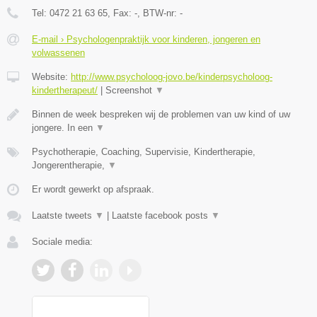
Tel:
0472 21 63 65
, Fax:
-
, BTW-nr:
-
E-mail › Psychologenpraktijk voor kinderen, jongeren en
volwassenen
Website:
http://www.psycholoog-jovo.be/kinderpsycholoog-
kindertherapeut/
|
Screenshot
▼
Binnen de week bespreken wij de problemen van uw kind of uw
jongere. In een
▼
Psychotherapie, Coaching, Supervisie, Kindertherapie,
Jongerentherapie,
▼
Er wordt gewerkt op afspraak.
Laatste tweets
▼
|
Laatste facebook posts
▼
Sociale media: