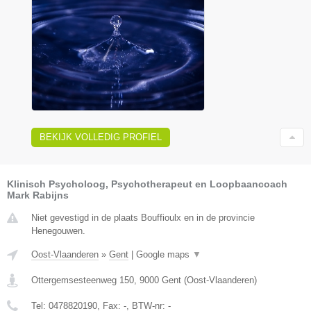
BEKIJK VOLLEDIG PROFIEL
Klinisch Psycholoog, Psychotherapeut en Loopbaancoach
Mark Rabijns
Niet gevestigd in de plaats Bouffioulx en in de provincie
Henegouwen.
Oost-Vlaanderen
»
Gent
|
Google maps
▼
Ottergemsesteenweg 150
,
9000
Gent
(
Oost-Vlaanderen
)
Tel:
0478820190
, Fax:
-
, BTW-nr:
-