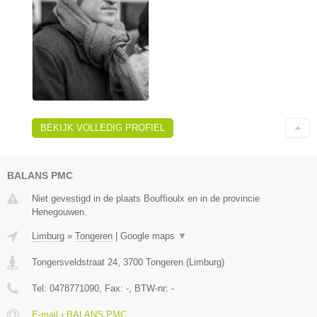
BEKIJK VOLLEDIG PROFIEL
BALANS PMC
Niet gevestigd in de plaats Bouffioulx en in de provincie
Henegouwen.
Limburg
»
Tongeren
|
Google maps
▼
Tongersveldstraat 24
,
3700
Tongeren
(
Limburg
)
Tel:
0478771090
, Fax:
-
, BTW-nr:
-
E-mail › BALANS PMC