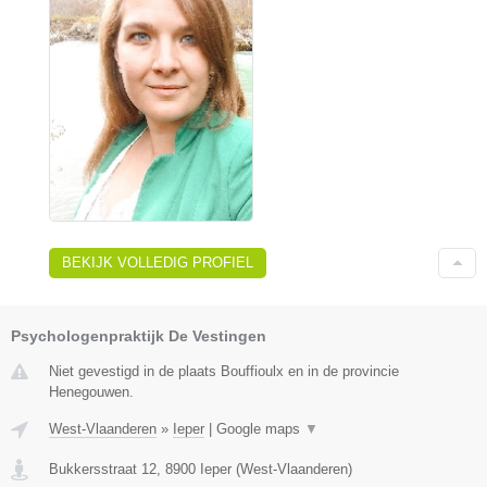
BEKIJK VOLLEDIG PROFIEL
Psychologenpraktijk De Vestingen
Niet gevestigd in de plaats Bouffioulx en in de provincie
Henegouwen.
West-Vlaanderen
»
Ieper
|
Google maps
▼
Bukkersstraat 12
,
8900
Ieper
(
West-Vlaanderen
)