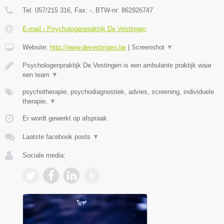
Tel:
057/215 316
, Fax:
-
, BTW-nr:
862926747
E-mail › Psychologenpraktijk De Vestingen
Website:
http://www.devestingen.be
|
Screenshot
▼
Psychologenpraktijk De Vestingen is een ambulante praktijk waar
een team
▼
psychotherapie, psychodiagnostiek, advies, screening, individuele
therapie,
▼
Er wordt gewerkt op afspraak.
Laatste facebook posts
▼
Sociale media: