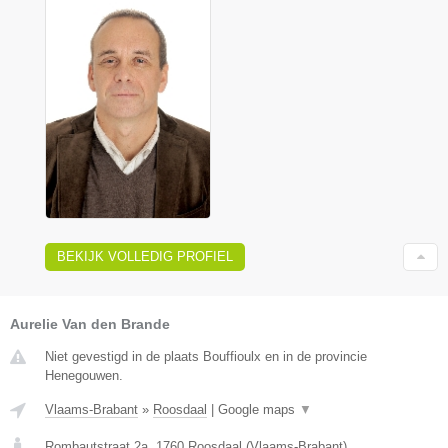
BEKIJK VOLLEDIG PROFIEL
Aurelie Van den Brande
Niet gevestigd in de plaats Bouffioulx en in de provincie
Henegouwen.
Vlaams-Brabant
»
Roosdaal
|
Google maps
▼
Rombautstraat 2a
,
1760
Roosdaal
(
Vlaams-Brabant
)