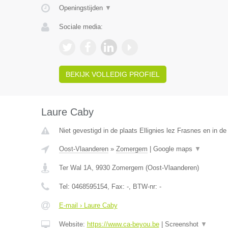
Openingstijden
▼
Sociale media:
BEKIJK VOLLEDIG PROFIEL
Laure Caby
Niet gevestigd in de plaats Ellignies lez Frasnes en in 
Oost-Vlaanderen
»
Zomergem
|
Google maps
▼
Ter Wal 1A
,
9930
Zomergem
(
Oost-Vlaanderen
)
Tel:
0468595154
, Fax:
-
, BTW-nr:
-
E-mail › Laure Caby
Website:
https://www.ca-beyou.be
|
Screenshot
▼