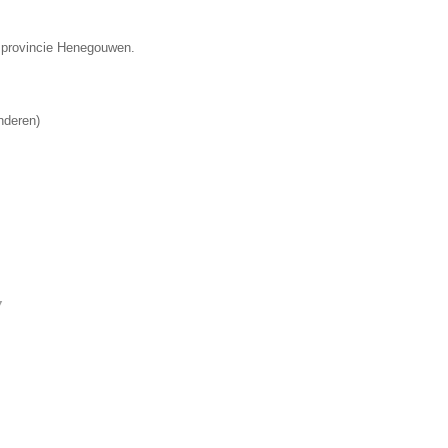
de provincie Henegouwen.
nderen
)
▼