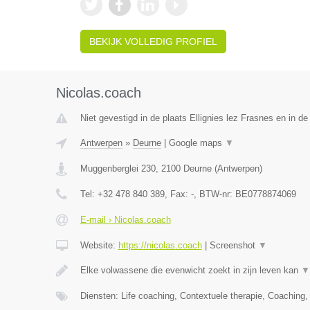
BEKIJK VOLLEDIG PROFIEL
Nicolas.coach
Niet gevestigd in de plaats Ellignies lez Frasnes en in 
Antwerpen
»
Deurne
|
Google maps
▼
Muggenberglei 230
,
2100
Deurne
(
Antwerpen
)
Tel:
+32 478 840 389
, Fax:
-
, BTW-nr:
BE0778874069
E-mail › Nicolas.coach
Website:
https://nicolas.coach
|
Screenshot
▼
Elke volwassene die evenwicht zoekt in zijn leven kan
▼
Diensten: Life coaching, Contextuele therapie, Coaching