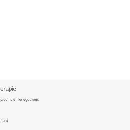
herapie
de provincie Henegouwen.
eren
)