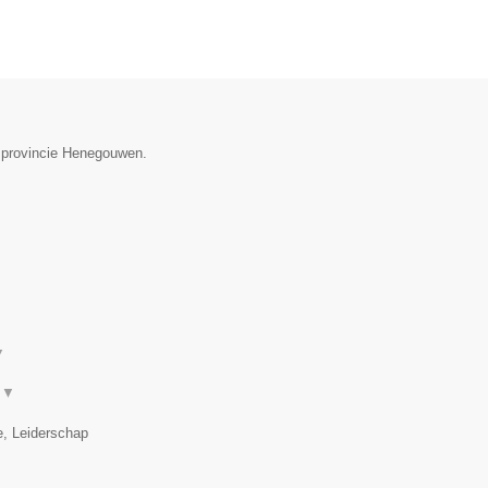
de provincie Henegouwen.
▼
.
▼
e, Leiderschap