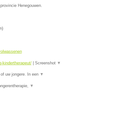
de provincie Henegouwen.
n
)
 volwassenen
-kindertherapeut/
|
Screenshot
▼
of uw jongere. In een
▼
ongerentherapie,
▼