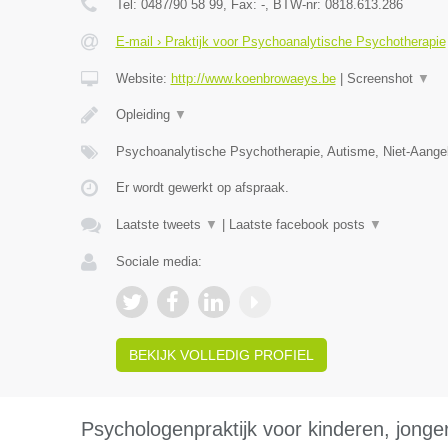
Tel:
0487/90 58 99
, Fax:
-
, BTW-nr:
0818.613.286
E-mail › Praktijk voor Psychoanalytische Psychotherapie
Website:
http://www.koenbrowaeys.be
|
Screenshot
▼
Opleiding
▼
Psychoanalytische Psychotherapie, Autisme, Niet-Aange
Er wordt gewerkt op afspraak.
Laatste tweets
▼
|
Laatste facebook posts
▼
Sociale media:
BEKIJK VOLLEDIG PROFIEL
Psychologenpraktijk voor kinderen, jong