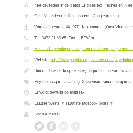
Niet gevestigd in de plaats Ellignies lez Frasnes en in 
Oost-Vlaanderen
»
Kruishoutem
|
Google maps
▼
Waregemsestraat 80
,
9771
Kruishoutem
(
Oost-Vlaandere
Tel:
0472 21 63 65
, Fax:
-
, BTW-nr:
-
E-mail › Psychologenpraktijk voor kinderen, jongeren en
Website:
http://www.psycholoog-jovo.be/kinderpsycholoog
Binnen de week bespreken wij de problemen van uw kind 
Psychotherapie, Coaching, Supervisie, Kindertherapie, J
Er wordt gewerkt op afspraak.
Laatste tweets
▼
|
Laatste facebook posts
▼
Sociale media: