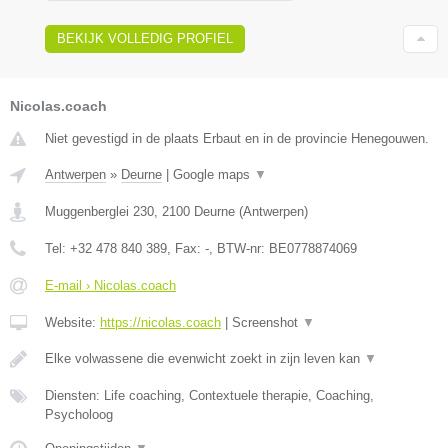
BEKIJK VOLLEDIG PROFIEL
Nicolas.coach
Niet gevestigd in de plaats Erbaut en in de provincie Henegouwen.
Antwerpen
»
Deurne
|
Google maps
▼
Muggenberglei 230
,
2100
Deurne
(
Antwerpen
)
Tel:
+32 478 840 389
, Fax:
-
, BTW-nr:
BE0778874069
E-mail › Nicolas.coach
Website:
https://nicolas.coach
|
Screenshot
▼
Elke volwassene die evenwicht zoekt in zijn leven kan
▼
Diensten: Life coaching, Contextuele therapie, Coaching,
Psycholoog