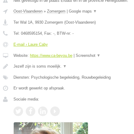
Niet gevestigd in de plaats Erbaut en in de provincie Henegouwen.
Oost-Vlaanderen
»
Zomergem
|
Google maps
▼
Ter Wal 1A
,
9930
Zomergem
(
Oost-Vlaanderen
)
Tel:
0468595154
, Fax:
-
, BTW-nr:
-
E-mail › Laure Caby
Website:
https://www.ca-beyou.be
|
Screenshot
▼
Jezelf zijn is soms moeilijk.
▼
Diensten: Psychologische begeleiding, Rouwbegeleiding
Er wordt gewerkt op afspraak.
Sociale media: