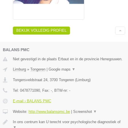
BEKIJK VOLLEDIG PROFIEL
BALANS PMC
Niet gevestigd in de plaats Erbaut en in de provincie Henegouwen.
Limburg
»
Tongeren
|
Google maps
▼
Tongersveldstraat 24
,
3700
Tongeren
(
Limburg
)
Tel:
0478771090
, Fax:
-
, BTW-nr:
-
E-mail › BALANS PMC
Website:
http://www.balanspmc.be
|
Screenshot
▼
In ons centrum kan U terecht voor psychologische diagnostiek of
▼