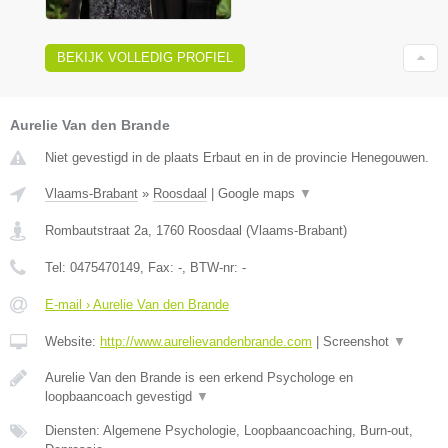
BEKIJK VOLLEDIG PROFIEL
Aurelie Van den Brande
Niet gevestigd in de plaats Erbaut en in de provincie Henegouwen.
Vlaams-Brabant
»
Roosdaal
|
Google maps
▼
Rombautstraat 2a
,
1760
Roosdaal
(
Vlaams-Brabant
)
Tel:
0475470149
, Fax:
-
, BTW-nr:
-
E-mail › Aurelie Van den Brande
Website:
http://www.aurelievandenbrande.com
|
Screenshot
▼
Aurelie Van den Brande is een erkend Psychologe en
loopbaancoach gevestigd
▼
Diensten: Algemene Psychologie, Loopbaancoaching, Burn-out,