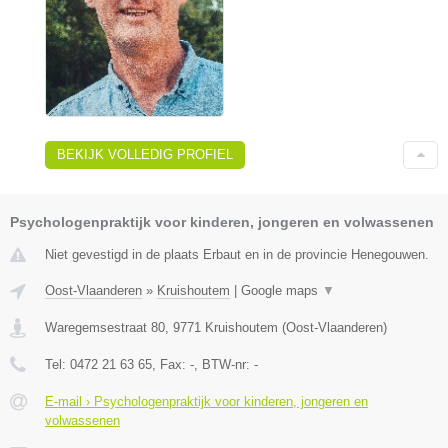
BEKIJK VOLLEDIG PROFIEL
Psychologenpraktijk voor kinderen, jongeren en volwassenen
Niet gevestigd in de plaats Erbaut en in de provincie Henegouwen.
Oost-Vlaanderen
»
Kruishoutem
|
Google maps
▼
Waregemsestraat 80
,
9771
Kruishoutem
(
Oost-Vlaanderen
)
Tel:
0472 21 63 65
, Fax:
-
, BTW-nr:
-
E-mail › Psychologenpraktijk voor kinderen, jongeren en
volwassenen