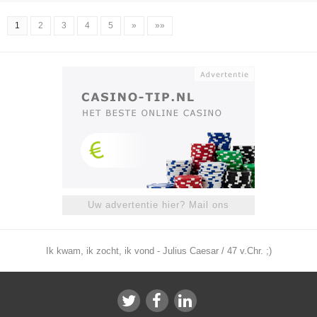
1
2
3
4
5
»
»»
Uw advertentie hier? Mail ons
Ik kwam, ik zocht, ik vond - Julius Caesar / 47 v.Chr. ;)