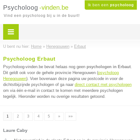
Ik ben een
psycholoog
Psycholoog
-vinden.be
Vind een psycholoog bij u in de buurt!
U bent nu hier:
Home
»
Henegouwen
»
Erbaut
Psycholoog Erbaut
Psycholoog-vinden.be bevat helaas nog geen
psychologen in Erbaut
.
Dit geldt ook voor de gehele provincie Henegouwen (
psycholoog
Henegouwen
). Voer bovenaan deze pagina uw postcode in voor de
dichtstbijzijnde psychologen of ga naar
direct contact met psychologen
om via één e-mail in contact te komen met meerdere psychologen
tegelijk. Hieronder worden nu overige resultaten getoond.
1
2
3
4
5
»
»»
Laure Caby