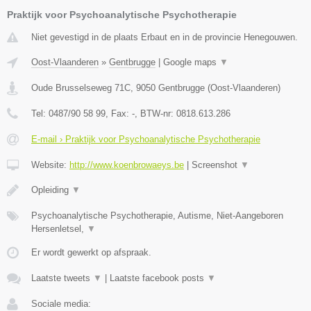
Praktijk voor Psychoanalytische Psychotherapie
Niet gevestigd in de plaats Erbaut en in de provincie Henegouwen.
Oost-Vlaanderen
»
Gentbrugge
|
Google maps
▼
Oude Brusselseweg 71C
,
9050
Gentbrugge
(
Oost-Vlaanderen
)
Tel:
0487/90 58 99
, Fax:
-
, BTW-nr:
0818.613.286
E-mail › Praktijk voor Psychoanalytische Psychotherapie
Website:
http://www.koenbrowaeys.be
|
Screenshot
▼
Opleiding
▼
Psychoanalytische Psychotherapie, Autisme, Niet-Aangeboren
Hersenletsel,
▼
Er wordt gewerkt op afspraak.
Laatste tweets
▼
|
Laatste facebook posts
▼
Sociale media: