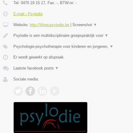
Tel:
0470 19 15 17
, Fax:
-
, BTW-nr:
-
E-mail › Psylodie
Website:
http://Www.psylodie.be
|
Screenshot
▼
Psylodie is een multidisciplinaire groepspraktijk voor
▼
Psychologie-psychotherapie voor kinderen en jongeren,
▼
Er wordt gewerkt op afspraak.
Laatste facebook posts
▼
Sociale media: