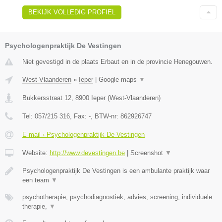
BEKIJK VOLLEDIG PROFIEL
Psychologenpraktijk De Vestingen
Niet gevestigd in de plaats Erbaut en in de provincie Henegouwen.
West-Vlaanderen
»
Ieper
|
Google maps
▼
Bukkersstraat 12
,
8900
Ieper
(
West-Vlaanderen
)
Tel:
057/215 316
, Fax:
-
, BTW-nr:
862926747
E-mail › Psychologenpraktijk De Vestingen
Website:
http://www.devestingen.be
|
Screenshot
▼
Psychologenpraktijk De Vestingen is een ambulante praktijk waar
een team
▼
psychotherapie, psychodiagnostiek, advies, screening, individuele
therapie,
▼