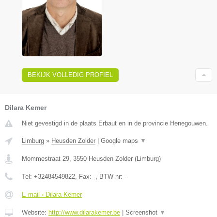
BEKIJK VOLLEDIG PROFIEL
Dilara Kemer
Niet gevestigd in de plaats Erbaut en in de provincie Henegouwen.
Limburg
»
Heusden Zolder
|
Google maps
▼
Mommestraat 29
,
3550
Heusden Zolder
(
Limburg
)
Tel:
+32484549822
, Fax:
-
, BTW-nr:
-
E-mail › Dilara Kemer
Website:
http://www.dilarakemer.be
|
Screenshot
▼