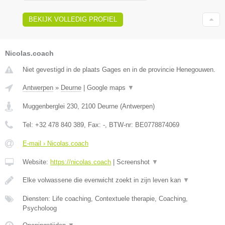
BEKIJK VOLLEDIG PROFIEL
Nicolas.coach
Niet gevestigd in de plaats Gages en in de provincie Henegouwen.
Antwerpen
»
Deurne
|
Google maps
▼
Muggenberglei 230
,
2100
Deurne
(
Antwerpen
)
Tel:
+32 478 840 389
, Fax:
-
, BTW-nr:
BE0778874069
E-mail › Nicolas.coach
Website:
https://nicolas.coach
|
Screenshot
▼
Elke volwassene die evenwicht zoekt in zijn leven kan
▼
Diensten: Life coaching, Contextuele therapie, Coaching,
Psycholoog