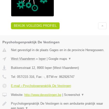
BEKIJK VOLLEDIG PROFIEL
Psychologenpraktijk De Vestingen
Niet gevestigd in de plaats Gages en in de provincie Henegouwen.
West-Vlaanderen
»
Ieper
|
Google maps
▼
Bukkersstraat 12
,
8900
Ieper
(
West-Vlaanderen
)
Tel:
057/215 316
, Fax:
-
, BTW-nr:
862926747
E-mail › Psychologenpraktijk De Vestingen
Website:
http://www.devestingen.be
|
Screenshot
▼
Psychologenpraktijk De Vestingen is een ambulante praktijk waar
een team
▼