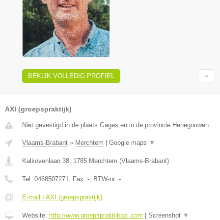
BEKIJK VOLLEDIG PROFIEL
AXI (groepspraktijk)
Niet gevestigd in de plaats Gages en in de provincie Henegouwen.
Vlaams-Brabant
»
Merchtem
|
Google maps
▼
Kalkovenlaan 38
,
1785
Merchtem
(
Vlaams-Brabant
)
Tel:
0468507271
, Fax:
-
, BTW-nr:
-
E-mail › AXI (groepspraktijk)
Website:
http://www.groepspraktijkaxi.com
|
Screenshot
▼