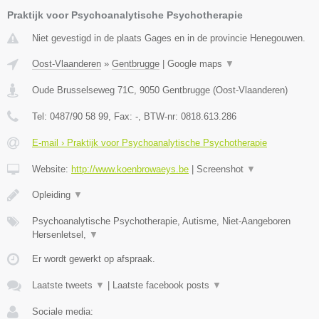
Praktijk voor Psychoanalytische Psychotherapie
Niet gevestigd in de plaats Gages en in de provincie Henegouwen.
Oost-Vlaanderen
»
Gentbrugge
|
Google maps
▼
Oude Brusselseweg 71C
,
9050
Gentbrugge
(
Oost-Vlaanderen
)
Tel:
0487/90 58 99
, Fax:
-
, BTW-nr:
0818.613.286
E-mail › Praktijk voor Psychoanalytische Psychotherapie
Website:
http://www.koenbrowaeys.be
|
Screenshot
▼
Opleiding
▼
Psychoanalytische Psychotherapie, Autisme, Niet-Aangeboren
Hersenletsel,
▼
Er wordt gewerkt op afspraak.
Laatste tweets
▼
|
Laatste facebook posts
▼
Sociale media: