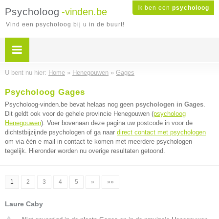
Ik ben een
psycholoog
Psycholoog
-vinden.be
Vind een psycholoog bij u in de buurt!
U bent nu hier:
Home
»
Henegouwen
»
Gages
Psycholoog Gages
Psycholoog-vinden.be bevat helaas nog geen
psychologen in Gages
.
Dit geldt ook voor de gehele provincie Henegouwen (
psycholoog
Henegouwen
). Voer bovenaan deze pagina uw postcode in voor de
dichtstbijzijnde psychologen of ga naar
direct contact met psychologen
om via één e-mail in contact te komen met meerdere psychologen
tegelijk. Hieronder worden nu overige resultaten getoond.
1
2
3
4
5
»
»»
Laure Caby