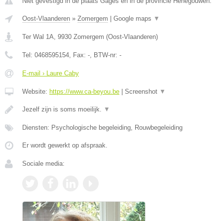
Niet gevestigd in de plaats Gages en in de provincie Henegouwen.
Oost-Vlaanderen
»
Zomergem
|
Google maps
▼
Ter Wal 1A
,
9930
Zomergem
(
Oost-Vlaanderen
)
Tel:
0468595154
, Fax:
-
, BTW-nr:
-
E-mail › Laure Caby
Website:
https://www.ca-beyou.be
|
Screenshot
▼
Jezelf zijn is soms moeilijk.
▼
Diensten: Psychologische begeleiding, Rouwbegeleiding
Er wordt gewerkt op afspraak.
Sociale media: