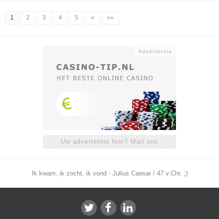
1
2
3
4
5
»
»»
Uw advertentie hier? Mail ons
Ik kwam, ik zocht, ik vond - Julius Caesar / 47 v.Chr. ;)