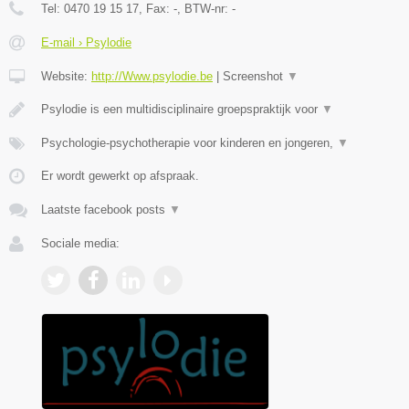
Tel:
0470 19 15 17
, Fax:
-
, BTW-nr:
-
E-mail › Psylodie
Website:
http://Www.psylodie.be
|
Screenshot
▼
Psylodie is een multidisciplinaire groepspraktijk voor
▼
Psychologie-psychotherapie voor kinderen en jongeren,
▼
Er wordt gewerkt op afspraak.
Laatste facebook posts
▼
Sociale media: