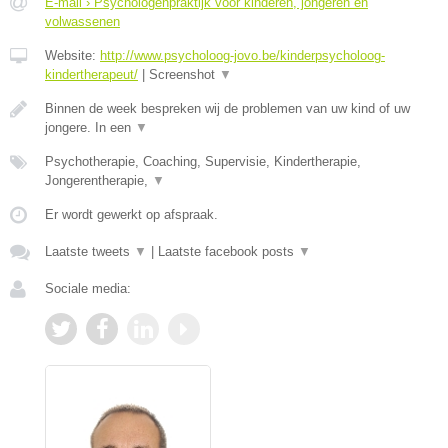
E-mail › Psychologenpraktijk voor kinderen, jongeren en
volwassenen
Website:
http://www.psycholoog-jovo.be/kinderpsycholoog-
kindertherapeut/
|
Screenshot
▼
Binnen de week bespreken wij de problemen van uw kind of uw
jongere. In een
▼
Psychotherapie, Coaching, Supervisie, Kindertherapie,
Jongerentherapie,
▼
Er wordt gewerkt op afspraak.
Laatste tweets
▼
|
Laatste facebook posts
▼
Sociale media: