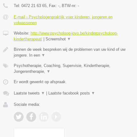
Tel:
0472 21 63 65
, Fax:
-
, BTW-nr:
-
E-mail › Psychologenpraktijk voor kinderen, jongeren en
volwassenen
Website:
http://www.psycholoog-jovo.be/kinderpsycholoog-
kindertherapeut/
|
Screenshot
▼
Binnen de week bespreken wij de problemen van uw kind of uw
jongere. In een
▼
Psychotherapie, Coaching, Supervisie, Kindertherapie,
Jongerentherapie,
▼
Er wordt gewerkt op afspraak.
Laatste tweets
▼
|
Laatste facebook posts
▼
Sociale media: