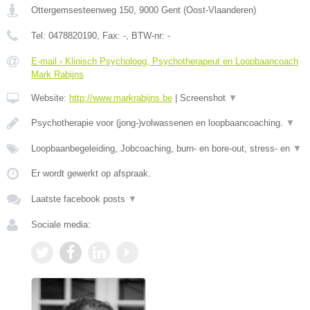
Ottergemsesteenweg 150
,
9000
Gent
(
Oost-Vlaanderen
)
Tel:
0478820190
, Fax:
-
, BTW-nr:
-
E-mail › Klinisch Psycholoog, Psychotherapeut en Loopbaancoach
Mark Rabijns
Website:
http://www.markrabijns.be
|
Screenshot
▼
Psychotherapie voor (jong-)volwassenen en loopbaancoaching.
▼
Loopbaanbegeleiding, Jobcoaching, burn- en bore-out, stress- en
▼
Er wordt gewerkt op afspraak.
Laatste facebook posts
▼
Sociale media: