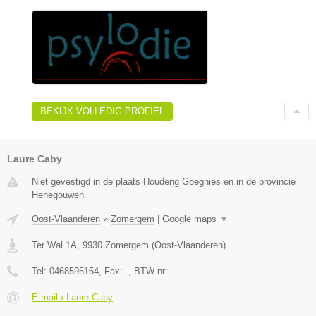
BEKIJK VOLLEDIG PROFIEL
Laure Caby
Niet gevestigd in de plaats Houdeng Goegnies en in de provincie
Henegouwen.
Oost-Vlaanderen
»
Zomergem
|
Google maps
▼
Ter Wal 1A
,
9930
Zomergem
(
Oost-Vlaanderen
)
Tel:
0468595154
, Fax:
-
, BTW-nr:
-
E-mail › Laure Caby