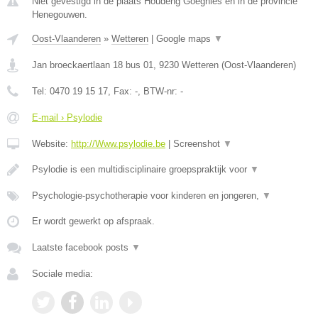
Niet gevestigd in de plaats Houdeng Goegnies en in de provincie
Henegouwen.
Oost-Vlaanderen
»
Wetteren
|
Google maps
▼
Jan broeckaertlaan 18 bus 01
,
9230
Wetteren
(
Oost-Vlaanderen
)
Tel:
0470 19 15 17
, Fax:
-
, BTW-nr:
-
E-mail › Psylodie
Website:
http://Www.psylodie.be
|
Screenshot
▼
Psylodie is een multidisciplinaire groepspraktijk voor
▼
Psychologie-psychotherapie voor kinderen en jongeren,
▼
Er wordt gewerkt op afspraak.
Laatste facebook posts
▼
Sociale media: