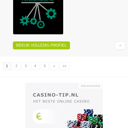
BEKIJK VOLLEDIG PROFIEL
1
2
3
4
5
»
»»