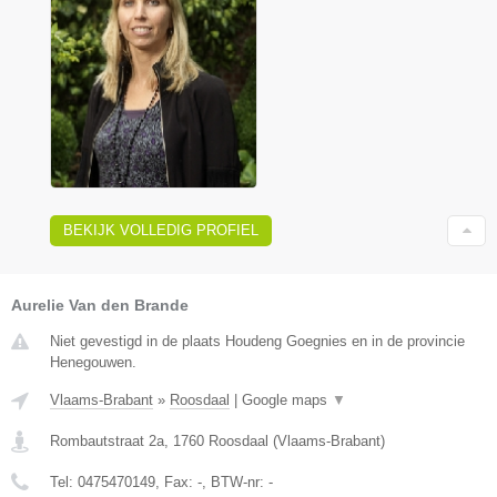
BEKIJK VOLLEDIG PROFIEL
Aurelie Van den Brande
Niet gevestigd in de plaats Houdeng Goegnies en in de provincie
Henegouwen.
Vlaams-Brabant
»
Roosdaal
|
Google maps
▼
Rombautstraat 2a
,
1760
Roosdaal
(
Vlaams-Brabant
)
Tel:
0475470149
, Fax:
-
, BTW-nr:
-