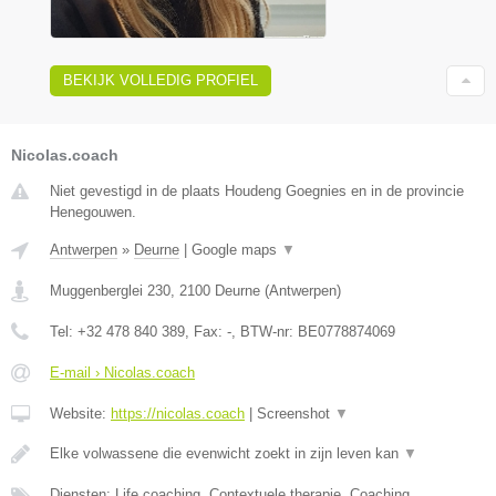
BEKIJK VOLLEDIG PROFIEL
Nicolas.coach
Niet gevestigd in de plaats Houdeng Goegnies en in de provincie
Henegouwen.
Antwerpen
»
Deurne
|
Google maps
▼
Muggenberglei 230
,
2100
Deurne
(
Antwerpen
)
Tel:
+32 478 840 389
, Fax:
-
, BTW-nr:
BE0778874069
E-mail › Nicolas.coach
Website:
https://nicolas.coach
|
Screenshot
▼
Elke volwassene die evenwicht zoekt in zijn leven kan
▼
Diensten: Life coaching, Contextuele therapie, Coaching,