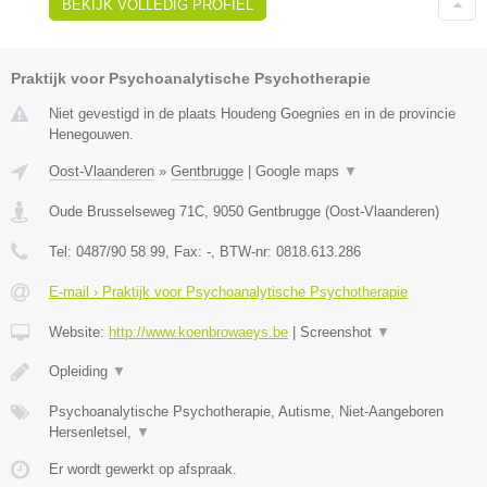
BEKIJK VOLLEDIG PROFIEL
Praktijk voor Psychoanalytische Psychotherapie
Niet gevestigd in de plaats Houdeng Goegnies en in de provincie
Henegouwen.
Oost-Vlaanderen
»
Gentbrugge
|
Google maps
▼
Oude Brusselseweg 71C
,
9050
Gentbrugge
(
Oost-Vlaanderen
)
Tel:
0487/90 58 99
, Fax:
-
, BTW-nr:
0818.613.286
E-mail › Praktijk voor Psychoanalytische Psychotherapie
Website:
http://www.koenbrowaeys.be
|
Screenshot
▼
Opleiding
▼
Psychoanalytische Psychotherapie, Autisme, Niet-Aangeboren
Hersenletsel,
▼
Er wordt gewerkt op afspraak.