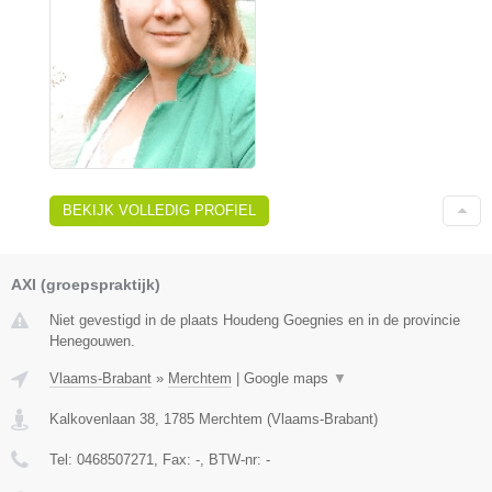
BEKIJK VOLLEDIG PROFIEL
AXI (groepspraktijk)
Niet gevestigd in de plaats Houdeng Goegnies en in de provincie
Henegouwen.
Vlaams-Brabant
»
Merchtem
|
Google maps
▼
Kalkovenlaan 38
,
1785
Merchtem
(
Vlaams-Brabant
)
Tel:
0468507271
, Fax:
-
, BTW-nr:
-