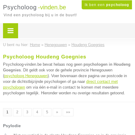
Ik ben een
psycholoog
Psycholoog
-vinden.be
Vind een psycholoog bij u in de buurt!
U bent nu hier:
Home
»
Henegouwen
»
Houdeng Goegnies
Psycholoog Houdeng Goegnies
Psycholoog-vinden.be bevat helaas nog geen
psychologen in Houdeng
Goegnies
. Dit geldt ook voor de gehele provincie Henegouwen
(
psycholoog Henegouwen
). Voer bovenaan deze pagina uw postcode in
voor de dichtstbijzijnde psychologen of ga naar
direct contact met
psychologen
om via één e-mail in contact te komen met meerdere
psychologen tegelijk. Hieronder worden nu overige resultaten getoond.
1
2
3
4
5
»
»»
Psylodie