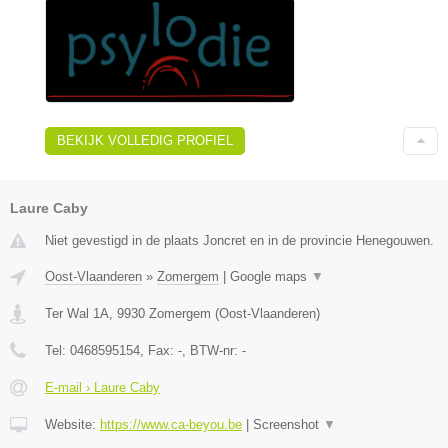
BEKIJK VOLLEDIG PROFIEL
Laure Caby
Niet gevestigd in de plaats Joncret en in de provincie Henegouwen.
Oost-Vlaanderen
»
Zomergem
|
Google maps
▼
Ter Wal 1A
,
9930
Zomergem
(
Oost-Vlaanderen
)
Tel:
0468595154
, Fax:
-
, BTW-nr:
-
E-mail › Laure Caby
Website:
https://www.ca-beyou.be
|
Screenshot
▼