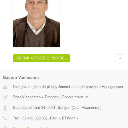
BEKIJK VOLLEDIG PROFIEL
Gaston Vanhaeren
Niet gevestigd in de plaats Joncret en in de provincie Henegouwen.
Oost-Vlaanderen
»
Drongen
|
Google maps
▼
Baarledorpstraat 34
,
9031
Drongen
(
Oost-Vlaanderen
)
Tel:
+32 486 358 361
, Fax:
-
, BTW-nr:
-