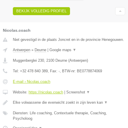
BEKIJK VOLLEDIG PROFIEL
Nicolas.coach
Niet gevestigd in de plaats Joncret en in de provincie Henegouwen.
Antwerpen
»
Deurne
|
Google maps
▼
Muggenberglei 230
,
2100
Deurne
(
Antwerpen
)
Tel:
+32 478 840 389
, Fax:
-
, BTW-nr:
BE0778874069
E-mail › Nicolas.coach
Website:
https://nicolas.coach
|
Screenshot
▼
Elke volwassene die evenwicht zoekt in zijn leven kan
▼
Diensten: Life coaching, Contextuele therapie, Coaching,
Psycholoog