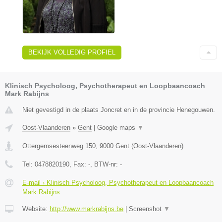
BEKIJK VOLLEDIG PROFIEL
Klinisch Psycholoog, Psychotherapeut en Loopbaancoach
Mark Rabijns
Niet gevestigd in de plaats Joncret en in de provincie Henegouwen.
Oost-Vlaanderen
»
Gent
|
Google maps
▼
Ottergemsesteenweg 150
,
9000
Gent
(
Oost-Vlaanderen
)
Tel:
0478820190
, Fax:
-
, BTW-nr:
-
E-mail › Klinisch Psycholoog, Psychotherapeut en Loopbaancoach
Mark Rabijns
Website:
http://www.markrabijns.be
|
Screenshot
▼