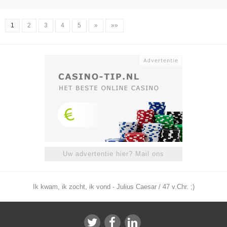
1
2
3
4
5
»
»»
Uw advertentie hier? Mail ons
Ik kwam, ik zocht, ik vond - Julius Caesar / 47 v.Chr. ;)