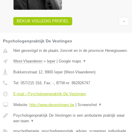
BEKIJK VOLLEDIG PROFIEL
Psychologenpraktijk De Vestingen
Niet gevestigd in de plaats Joncret en in de provincie Henegouwen.
West-Vlaanderen
»
Ieper
|
Google maps
▼
Bukkersstraat 12
,
8900
Ieper
(
West-Vlaanderen
)
Tel:
057/215 316
, Fax:
-
, BTW-nr:
862926747
E-mail › Psychologenpraktijk De Vestingen
Website:
http://www.devestingen.be
|
Screenshot
▼
Psychologenpraktijk De Vestingen is een ambulante praktijk waar
een team
▼
psychotherapie, psychodiagnostiek, advies, screening, individuele