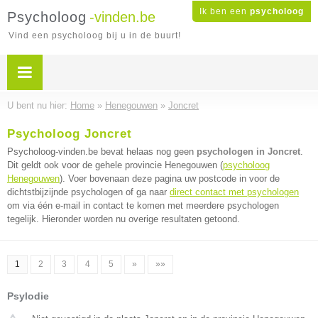
Ik ben een
psycholoog
Psycholoog
-vinden.be
Vind een psycholoog bij u in de buurt!
U bent nu hier:
Home
»
Henegouwen
»
Joncret
Psycholoog Joncret
Psycholoog-vinden.be bevat helaas nog geen
psychologen in Joncret
.
Dit geldt ook voor de gehele provincie Henegouwen (
psycholoog
Henegouwen
). Voer bovenaan deze pagina uw postcode in voor de
dichtstbijzijnde psychologen of ga naar
direct contact met psychologen
om via één e-mail in contact te komen met meerdere psychologen
tegelijk. Hieronder worden nu overige resultaten getoond.
1
2
3
4
5
»
»»
Psylodie