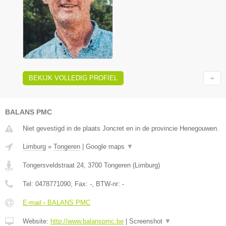
BEKIJK VOLLEDIG PROFIEL
BALANS PMC
Niet gevestigd in de plaats Joncret en in de provincie Henegouwen.
Limburg
»
Tongeren
|
Google maps
▼
Tongersveldstraat 24
,
3700
Tongeren
(
Limburg
)
Tel:
0478771090
, Fax:
-
, BTW-nr:
-
E-mail › BALANS PMC
Website:
http://www.balanspmc.be
|
Screenshot
▼