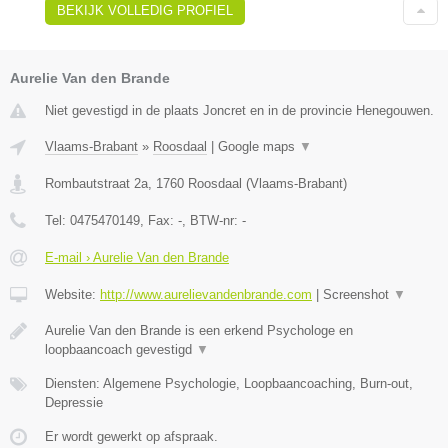
BEKIJK VOLLEDIG PROFIEL
Aurelie Van den Brande
Niet gevestigd in de plaats Joncret en in de provincie Henegouwen.
Vlaams-Brabant
»
Roosdaal
|
Google maps
▼
Rombautstraat 2a
,
1760
Roosdaal
(
Vlaams-Brabant
)
Tel:
0475470149
, Fax:
-
, BTW-nr:
-
E-mail › Aurelie Van den Brande
Website:
http://www.aurelievandenbrande.com
|
Screenshot
▼
Aurelie Van den Brande is een erkend Psychologe en
loopbaancoach gevestigd
▼
Diensten: Algemene Psychologie, Loopbaancoaching, Burn-out,
Depressie
Er wordt gewerkt op afspraak.