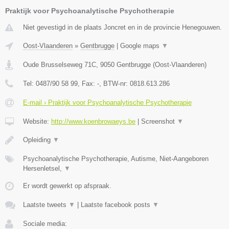
Praktijk voor Psychoanalytische Psychotherapie
Niet gevestigd in de plaats Joncret en in de provincie Henegouwen.
Oost-Vlaanderen
»
Gentbrugge
|
Google maps
▼
Oude Brusselseweg 71C
,
9050
Gentbrugge
(
Oost-Vlaanderen
)
Tel:
0487/90 58 99
, Fax:
-
, BTW-nr:
0818.613.286
E-mail › Praktijk voor Psychoanalytische Psychotherapie
Website:
http://www.koenbrowaeys.be
|
Screenshot
▼
Opleiding
▼
Psychoanalytische Psychotherapie, Autisme, Niet-Aangeboren
Hersenletsel,
▼
Er wordt gewerkt op afspraak.
Laatste tweets
▼
|
Laatste facebook posts
▼
Sociale media: