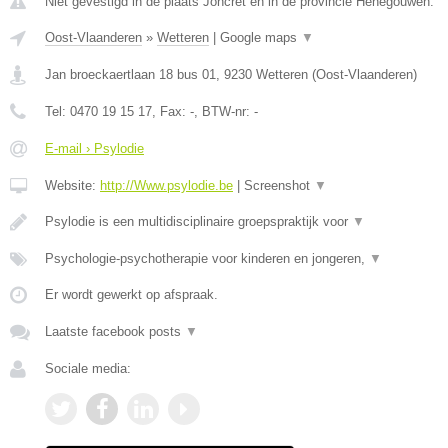
Niet gevestigd in de plaats Joncret en in de provincie Henegouwen.
Oost-Vlaanderen
»
Wetteren
|
Google maps
▼
Jan broeckaertlaan 18 bus 01
,
9230
Wetteren
(
Oost-Vlaanderen
)
Tel:
0470 19 15 17
, Fax:
-
, BTW-nr:
-
E-mail › Psylodie
Website:
http://Www.psylodie.be
|
Screenshot
▼
Psylodie is een multidisciplinaire groepspraktijk voor
▼
Psychologie-psychotherapie voor kinderen en jongeren,
▼
Er wordt gewerkt op afspraak.
Laatste facebook posts
▼
Sociale media: