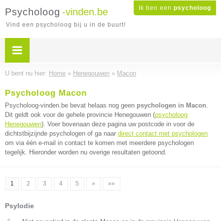
Ik ben een
psycholoog
Psycholoog
-vinden.be
Vind een psycholoog bij u in de buurt!
U bent nu hier:
Home
»
Henegouwen
»
Macon
Psycholoog Macon
Psycholoog-vinden.be bevat helaas nog geen
psychologen in Macon
.
Dit geldt ook voor de gehele provincie Henegouwen (
psycholoog
Henegouwen
). Voer bovenaan deze pagina uw postcode in voor de
dichtstbijzijnde psychologen of ga naar
direct contact met psychologen
om via één e-mail in contact te komen met meerdere psychologen
tegelijk. Hieronder worden nu overige resultaten getoond.
1
2
3
4
5
»
»»
Psylodie