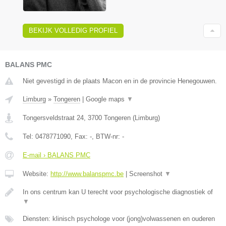
BEKIJK VOLLEDIG PROFIEL
BALANS PMC
Niet gevestigd in de plaats Macon en in de provincie Henegouwen.
Limburg
»
Tongeren
|
Google maps
▼
Tongersveldstraat 24
,
3700
Tongeren
(
Limburg
)
Tel:
0478771090
, Fax:
-
, BTW-nr:
-
E-mail › BALANS PMC
Website:
http://www.balanspmc.be
|
Screenshot
▼
In ons centrum kan U terecht voor psychologische diagnostiek of
▼
Diensten: klinisch psychologe voor (jong)volwassenen en ouderen