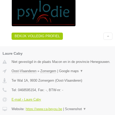
BEKIJK VOLLEDIG PROFIEL
Laure Caby
Niet gevestigd in de plaats Macon en in de provincie Henegouwen.
Oost-Vlaanderen
»
Zomergem
|
Google maps
▼
Ter Wal 1A
,
9930
Zomergem
(
Oost-Vlaanderen
)
Tel:
0468595154
, Fax:
-
, BTW-nr:
-
E-mail › Laure Caby
Website:
https://www.ca-beyou.be
|
Screenshot
▼