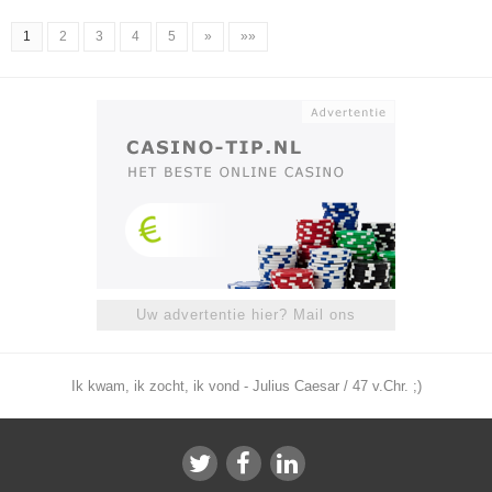
1
2
3
4
5
»
»»
Uw advertentie hier? Mail ons
Ik kwam, ik zocht, ik vond - Julius Caesar / 47 v.Chr. ;)