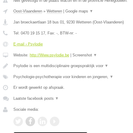
Niet gevestigd in de plaats Macon en in de provincie Henegouwen.
Oost-Vlaanderen
»
Wetteren
|
Google maps
▼
Jan broeckaertlaan 18 bus 01
,
9230
Wetteren
(
Oost-Vlaanderen
)
Tel:
0470 19 15 17
, Fax:
-
, BTW-nr:
-
E-mail › Psylodie
Website:
http://Www.psylodie.be
|
Screenshot
▼
Psylodie is een multidisciplinaire groepspraktijk voor
▼
Psychologie-psychotherapie voor kinderen en jongeren,
▼
Er wordt gewerkt op afspraak.
Laatste facebook posts
▼
Sociale media: