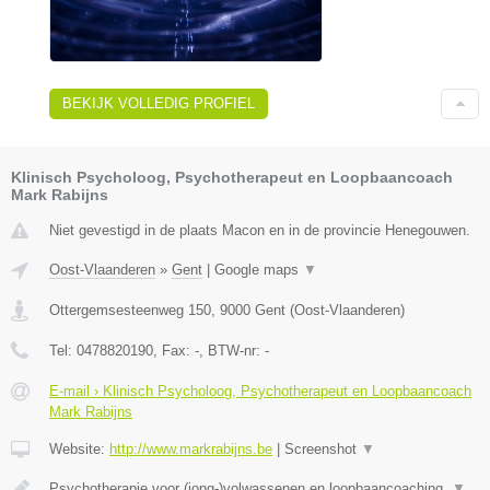
BEKIJK VOLLEDIG PROFIEL
Klinisch Psycholoog, Psychotherapeut en Loopbaancoach
Mark Rabijns
Niet gevestigd in de plaats Macon en in de provincie Henegouwen.
Oost-Vlaanderen
»
Gent
|
Google maps
▼
Ottergemsesteenweg 150
,
9000
Gent
(
Oost-Vlaanderen
)
Tel:
0478820190
, Fax:
-
, BTW-nr:
-
E-mail › Klinisch Psycholoog, Psychotherapeut en Loopbaancoach
Mark Rabijns
Website:
http://www.markrabijns.be
|
Screenshot
▼
Psychotherapie voor (jong-)volwassenen en loopbaancoaching.
▼