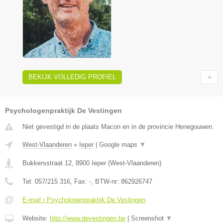
BEKIJK VOLLEDIG PROFIEL
Psychologenpraktijk De Vestingen
Niet gevestigd in de plaats Macon en in de provincie Henegouwen.
West-Vlaanderen
»
Ieper
|
Google maps
▼
Bukkersstraat 12
,
8900
Ieper
(
West-Vlaanderen
)
Tel:
057/215 316
, Fax:
-
, BTW-nr:
862926747
E-mail › Psychologenpraktijk De Vestingen
Website:
http://www.devestingen.be
|
Screenshot
▼