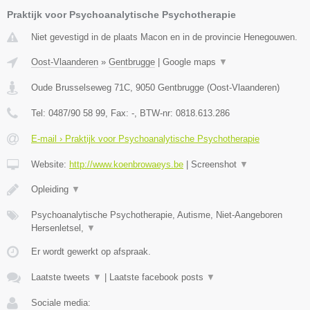
Praktijk voor Psychoanalytische Psychotherapie
Niet gevestigd in de plaats Macon en in de provincie Henegouwen.
Oost-Vlaanderen
»
Gentbrugge
|
Google maps
▼
Oude Brusselseweg 71C
,
9050
Gentbrugge
(
Oost-Vlaanderen
)
Tel:
0487/90 58 99
, Fax:
-
, BTW-nr:
0818.613.286
E-mail › Praktijk voor Psychoanalytische Psychotherapie
Website:
http://www.koenbrowaeys.be
|
Screenshot
▼
Opleiding
▼
Psychoanalytische Psychotherapie, Autisme, Niet-Aangeboren
Hersenletsel,
▼
Er wordt gewerkt op afspraak.
Laatste tweets
▼
|
Laatste facebook posts
▼
Sociale media: