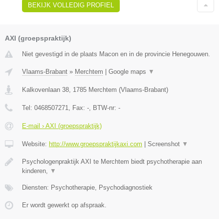
BEKIJK VOLLEDIG PROFIEL
AXI (groepspraktijk)
Niet gevestigd in de plaats Macon en in de provincie Henegouwen.
Vlaams-Brabant
»
Merchtem
|
Google maps
▼
Kalkovenlaan 38
,
1785
Merchtem
(
Vlaams-Brabant
)
Tel:
0468507271
, Fax:
-
, BTW-nr:
-
E-mail › AXI (groepspraktijk)
Website:
http://www.groepspraktijkaxi.com
|
Screenshot
▼
Psychologenpraktijk AXI te Merchtem biedt psychotherapie aan
kinderen,
▼
Diensten: Psychotherapie, Psychodiagnostiek
Er wordt gewerkt op afspraak.