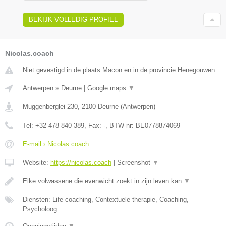
BEKIJK VOLLEDIG PROFIEL
Nicolas.coach
Niet gevestigd in de plaats Macon en in de provincie Henegouwen.
Antwerpen
»
Deurne
|
Google maps
▼
Muggenberglei 230
,
2100
Deurne
(
Antwerpen
)
Tel:
+32 478 840 389
, Fax:
-
, BTW-nr:
BE0778874069
E-mail › Nicolas.coach
Website:
https://nicolas.coach
|
Screenshot
▼
Elke volwassene die evenwicht zoekt in zijn leven kan
▼
Diensten: Life coaching, Contextuele therapie, Coaching,
Psycholoog