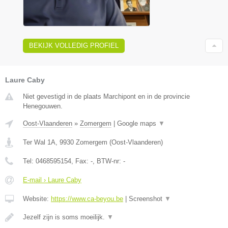
BEKIJK VOLLEDIG PROFIEL
Laure Caby
Niet gevestigd in de plaats Marchipont en in de provincie
Henegouwen.
Oost-Vlaanderen
»
Zomergem
|
Google maps
▼
Ter Wal 1A
,
9930
Zomergem
(
Oost-Vlaanderen
)
Tel:
0468595154
, Fax:
-
, BTW-nr:
-
E-mail › Laure Caby
Website:
https://www.ca-beyou.be
|
Screenshot
▼
Jezelf zijn is soms moeilijk.
▼