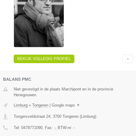
BEKIJK VOLLEDIG PROFIEL
BALANS PMC
Niet gevestigd in de plaats Marchipont en in de provincie
Henegouwen.
Limburg
»
Tongeren
|
Google maps
▼
Tongersveldstraat 24
,
3700
Tongeren
(
Limburg
)
Tel:
0478771090
, Fax:
-
, BTW-nr:
-