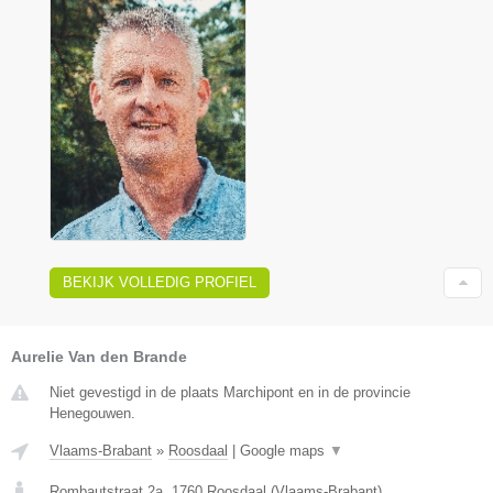
BEKIJK VOLLEDIG PROFIEL
Aurelie Van den Brande
Niet gevestigd in de plaats Marchipont en in de provincie
Henegouwen.
Vlaams-Brabant
»
Roosdaal
|
Google maps
▼
Rombautstraat 2a
,
1760
Roosdaal
(
Vlaams-Brabant
)