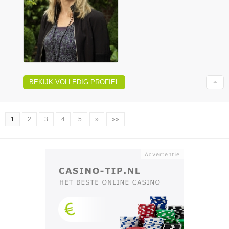
BEKIJK VOLLEDIG PROFIEL
1
2
3
4
5
»
»»