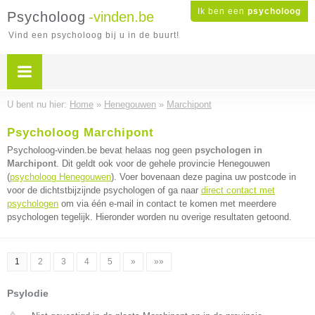
Ik ben een
psycholoog
Psycholoog
-vinden.be
Vind een psycholoog bij u in de buurt!
U bent nu hier:
Home
»
Henegouwen
»
Marchipont
Psycholoog Marchipont
Psycholoog-vinden.be bevat helaas nog geen
psychologen in
Marchipont
. Dit geldt ook voor de gehele provincie Henegouwen
(
psycholoog Henegouwen
). Voer bovenaan deze pagina uw postcode in
voor de dichtstbijzijnde psychologen of ga naar
direct contact met
psychologen
om via één e-mail in contact te komen met meerdere
psychologen tegelijk. Hieronder worden nu overige resultaten getoond.
1
2
3
4
5
»
»»
Psylodie