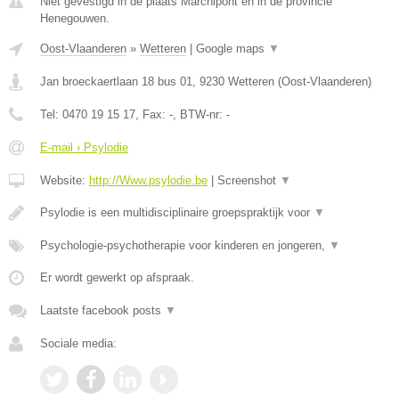
Niet gevestigd in de plaats Marchipont en in de provincie
Henegouwen.
Oost-Vlaanderen
»
Wetteren
|
Google maps
▼
Jan broeckaertlaan 18 bus 01
,
9230
Wetteren
(
Oost-Vlaanderen
)
Tel:
0470 19 15 17
, Fax:
-
, BTW-nr:
-
E-mail › Psylodie
Website:
http://Www.psylodie.be
|
Screenshot
▼
Psylodie is een multidisciplinaire groepspraktijk voor
▼
Psychologie-psychotherapie voor kinderen en jongeren,
▼
Er wordt gewerkt op afspraak.
Laatste facebook posts
▼
Sociale media: