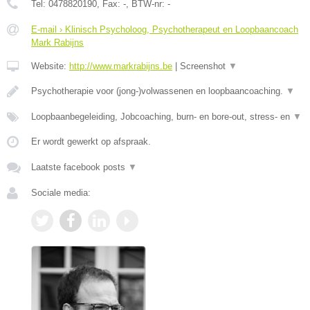
Tel:
0478820190
, Fax:
-
, BTW-nr:
-
E-mail › Klinisch Psycholoog, Psychotherapeut en Loopbaancoach
Mark Rabijns
Website:
http://www.markrabijns.be
|
Screenshot
▼
Psychotherapie voor (jong-)volwassenen en loopbaancoaching.
▼
Loopbaanbegeleiding, Jobcoaching, burn- en bore-out, stress- en
▼
Er wordt gewerkt op afspraak.
Laatste facebook posts
▼
Sociale media: