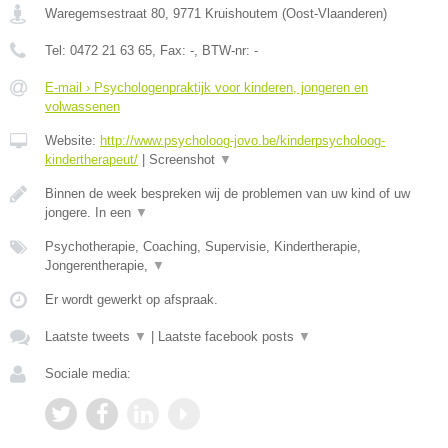
Waregemsestraat 80
,
9771
Kruishoutem
(
Oost-Vlaanderen
)
Tel:
0472 21 63 65
, Fax:
-
, BTW-nr:
-
E-mail › Psychologenpraktijk voor kinderen, jongeren en
volwassenen
Website:
http://www.psycholoog-jovo.be/kinderpsycholoog-
kindertherapeut/
|
Screenshot
▼
Binnen de week bespreken wij de problemen van uw kind of uw
jongere. In een
▼
Psychotherapie, Coaching, Supervisie, Kindertherapie,
Jongerentherapie,
▼
Er wordt gewerkt op afspraak.
Laatste tweets
▼
|
Laatste facebook posts
▼
Sociale media: