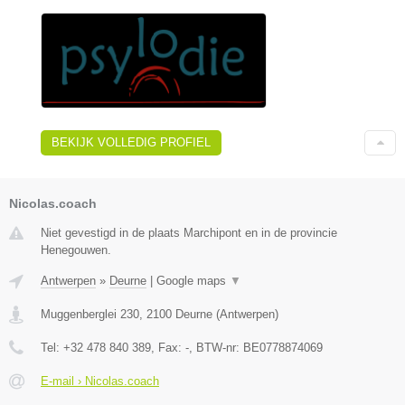
BEKIJK VOLLEDIG PROFIEL
Nicolas.coach
Niet gevestigd in de plaats Marchipont en in de provincie
Henegouwen.
Antwerpen
»
Deurne
|
Google maps
▼
Muggenberglei 230
,
2100
Deurne
(
Antwerpen
)
Tel:
+32 478 840 389
, Fax:
-
, BTW-nr:
BE0778874069
E-mail › Nicolas.coach