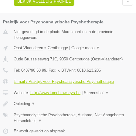
BEKIJK VOLLEDIG PROFIEL
Praktijk voor Psychoanalytische Psychotherapie
Niet gevestigd in de plaats Marchipont en in de provincie
Henegouwen.
Oost-Vlaanderen
»
Gentbrugge
|
Google maps
▼
Oude Brusselseweg 71C
,
9050
Gentbrugge
(
Oost-Vlaanderen
)
Tel:
0487/90 58 99
, Fax:
-
, BTW-nr:
0818.613.286
E-mail › Praktijk voor Psychoanalytische Psychotherapie
Website:
http://www.koenbrowaeys.be
|
Screenshot
▼
Opleiding
▼
Psychoanalytische Psychotherapie, Autisme, Niet-Aangeboren
Hersenletsel,
▼
Er wordt gewerkt op afspraak.