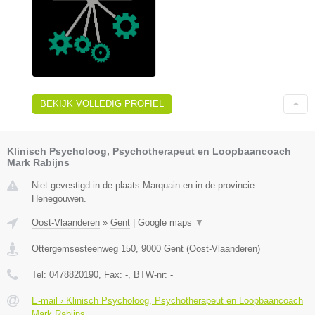
BEKIJK VOLLEDIG PROFIEL
Klinisch Psycholoog, Psychotherapeut en Loopbaancoach
Mark Rabijns
Niet gevestigd in de plaats Marquain en in de provincie
Henegouwen.
Oost-Vlaanderen
»
Gent
|
Google maps
▼
Ottergemsesteenweg 150
,
9000
Gent
(
Oost-Vlaanderen
)
Tel:
0478820190
, Fax:
-
, BTW-nr:
-
E-mail › Klinisch Psycholoog, Psychotherapeut en Loopbaancoach
Mark Rabijns