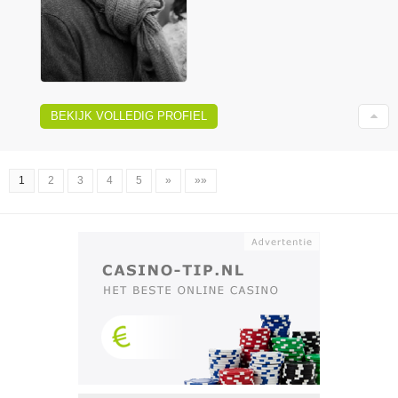
BEKIJK VOLLEDIG PROFIEL
1
2
3
4
5
»
»»