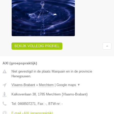
BEKIJK VOLLEDIG PROFIEL
AXI (groepspraktijk)
Niet gevestigd in de plaats Marquain en in de provincie
Henegouwen.
Vlaams-Brabant
»
Merchtem
|
Google maps
▼
Kalkovenlaan 38
,
1785
Merchtem
(
Vlaams-Brabant
)
Tel:
0468507271
, Fax:
-
, BTW-nr:
-
E-mail › AXI (groepspraktijk)