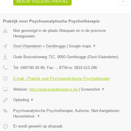
BEKIJK VOLLEDIG PROFIEL
Praktijk voor Psychoanalytische Psychotherapie
Niet gevestigd in de plaats Marquain en in de provincie
Henegouwen.
Oost-Vlaanderen
»
Gentbrugge
|
Google maps
▼
Oude Brusselseweg 71C
,
9050
Gentbrugge
(
Oost-Vlaanderen
)
Tel:
0487/90 58 99
, Fax:
-
, BTW-nr:
0818.613.286
E-mail › Praktijk voor Psychoanalytische Psychotherapie
Website:
http://www.koenbrowaeys.be
|
Screenshot
▼
Opleiding
▼
Psychoanalytische Psychotherapie, Autisme, Niet-Aangeboren
Hersenletsel,
▼
Er wordt gewerkt op afspraak.