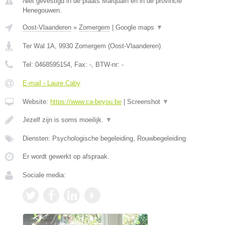
Niet gevestigd in de plaats Marquain en in de provincie
Henegouwen.
Oost-Vlaanderen
»
Zomergem
|
Google maps
▼
Ter Wal 1A
,
9930
Zomergem
(
Oost-Vlaanderen
)
Tel:
0468595154
, Fax:
-
, BTW-nr:
-
E-mail › Laure Caby
Website:
https://www.ca-beyou.be
|
Screenshot
▼
Jezelf zijn is soms moeilijk.
▼
Diensten: Psychologische begeleiding, Rouwbegeleiding
Er wordt gewerkt op afspraak.
Sociale media: