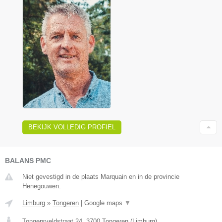
BEKIJK VOLLEDIG PROFIEL
BALANS PMC
Niet gevestigd in de plaats Marquain en in de provincie
Henegouwen.
Limburg
»
Tongeren
|
Google maps
▼
Tongersveldstraat 24
,
3700
Tongeren
(
Limburg
)