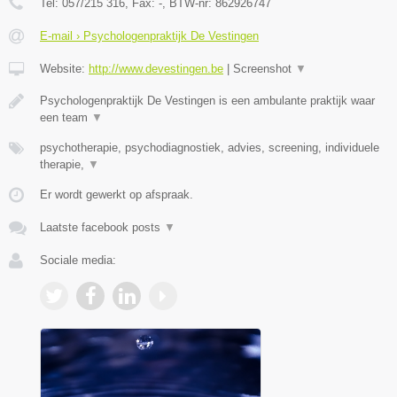
Tel:
057/215 316
, Fax:
-
, BTW-nr:
862926747
E-mail › Psychologenpraktijk De Vestingen
Website:
http://www.devestingen.be
|
Screenshot
▼
Psychologenpraktijk De Vestingen is een ambulante praktijk waar
een team
▼
psychotherapie, psychodiagnostiek, advies, screening, individuele
therapie,
▼
Er wordt gewerkt op afspraak.
Laatste facebook posts
▼
Sociale media: