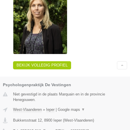
BEKIJK VOLLEDIG PROFIEL
Psychologenpraktijk De Vestingen
Niet gevestigd in de plaats Marquain en in de provincie
Henegouwen.
West-Vlaanderen
»
Ieper
|
Google maps
▼
Bukkersstraat 12
,
8900
Ieper
(
West-Vlaanderen
)