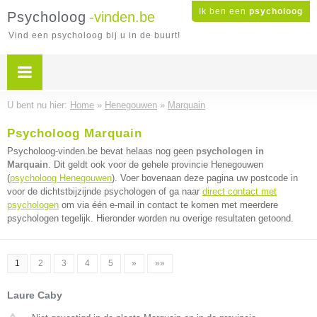
Ik ben een
psycholoog
Psycholoog
-vinden.be
Vind een psycholoog bij u in de buurt!
U bent nu hier:
Home
»
Henegouwen
»
Marquain
Psycholoog Marquain
Psycholoog-vinden.be bevat helaas nog geen
psychologen in
Marquain
. Dit geldt ook voor de gehele provincie Henegouwen
(
psycholoog Henegouwen
). Voer bovenaan deze pagina uw postcode in
voor de dichtstbijzijnde psychologen of ga naar
direct contact met
psychologen
om via één e-mail in contact te komen met meerdere
psychologen tegelijk. Hieronder worden nu overige resultaten getoond.
1
2
3
4
5
»
»»
Laure Caby