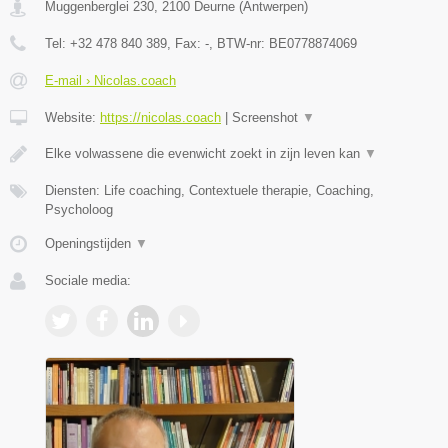
Muggenberglei 230
,
2100
Deurne
(
Antwerpen
)
Tel:
+32 478 840 389
, Fax:
-
, BTW-nr:
BE0778874069
E-mail › Nicolas.coach
Website:
https://nicolas.coach
|
Screenshot
▼
Elke volwassene die evenwicht zoekt in zijn leven kan
▼
Diensten: Life coaching, Contextuele therapie, Coaching,
Psycholoog
Openingstijden
▼
Sociale media: