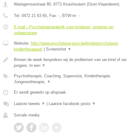
Waregemsestraat 80
,
9771
Kruishoutem
(
Oost-Vlaanderen
)
Tel:
0472 21 63 65
, Fax:
-
, BTW-nr:
-
E-mail › Psychologenpraktijk voor kinderen, jongeren en
volwassenen
Website:
http://www.psycholoog-jovo.be/kinderpsycholoog-
kindertherapeut/
|
Screenshot
▼
Binnen de week bespreken wij de problemen van uw kind of uw
jongere. In een
▼
Psychotherapie, Coaching, Supervisie, Kindertherapie,
Jongerentherapie,
▼
Er wordt gewerkt op afspraak.
Laatste tweets
▼
|
Laatste facebook posts
▼
Sociale media: