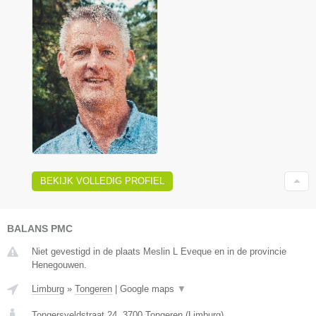
BEKIJK VOLLEDIG PROFIEL
BALANS PMC
Niet gevestigd in de plaats Meslin L Eveque en in de provincie
Henegouwen.
Limburg
»
Tongeren
|
Google maps
▼
Tongersveldstraat 24
,
3700
Tongeren
(
Limburg
)