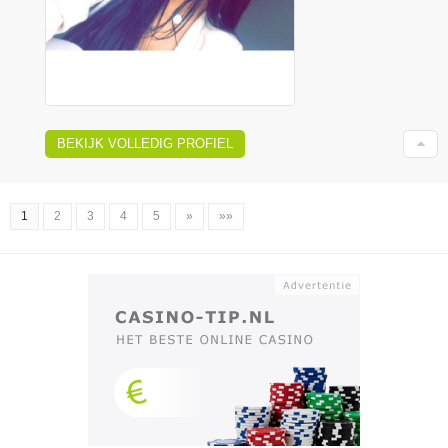
BEKIJK VOLLEDIG PROFIEL
1
2
3
4
5
»
»»