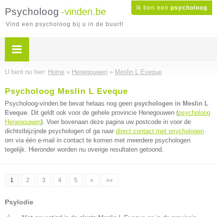
Ik ben een
psycholoog
Psycholoog
-vinden.be
Vind een psycholoog bij u in de buurt!
U bent nu hier:
Home
»
Henegouwen
»
Meslin L Eveque
Psycholoog Meslin L Eveque
Psycholoog-vinden.be bevat helaas nog geen
psychologen in Meslin L
Eveque
. Dit geldt ook voor de gehele provincie Henegouwen (
psycholoog
Henegouwen
). Voer bovenaan deze pagina uw postcode in voor de
dichtstbijzijnde psychologen of ga naar
direct contact met psychologen
om via één e-mail in contact te komen met meerdere psychologen
tegelijk. Hieronder worden nu overige resultaten getoond.
1
2
3
4
5
»
»»
Psylodie