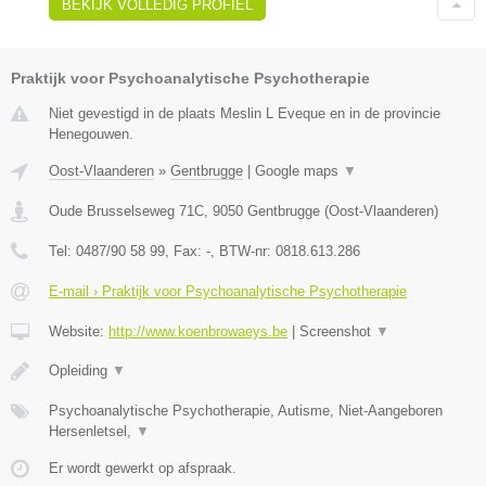
BEKIJK VOLLEDIG PROFIEL
Praktijk voor Psychoanalytische Psychotherapie
Niet gevestigd in de plaats Meslin L Eveque en in de provincie
Henegouwen.
Oost-Vlaanderen
»
Gentbrugge
|
Google maps
▼
Oude Brusselseweg 71C
,
9050
Gentbrugge
(
Oost-Vlaanderen
)
Tel:
0487/90 58 99
, Fax:
-
, BTW-nr:
0818.613.286
E-mail › Praktijk voor Psychoanalytische Psychotherapie
Website:
http://www.koenbrowaeys.be
|
Screenshot
▼
Opleiding
▼
Psychoanalytische Psychotherapie, Autisme, Niet-Aangeboren
Hersenletsel,
▼
Er wordt gewerkt op afspraak.