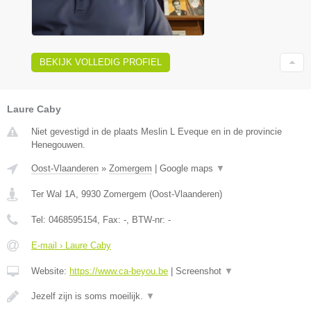
BEKIJK VOLLEDIG PROFIEL
Laure Caby
Niet gevestigd in de plaats Meslin L Eveque en in de provincie
Henegouwen.
Oost-Vlaanderen
»
Zomergem
|
Google maps
▼
Ter Wal 1A
,
9930
Zomergem
(
Oost-Vlaanderen
)
Tel:
0468595154
, Fax:
-
, BTW-nr:
-
E-mail › Laure Caby
Website:
https://www.ca-beyou.be
|
Screenshot
▼
Jezelf zijn is soms moeilijk.
▼