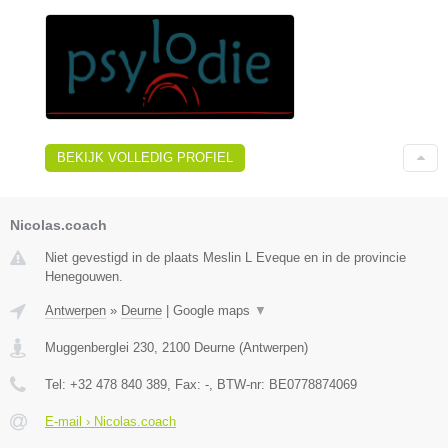
BEKIJK VOLLEDIG PROFIEL
Nicolas.coach
Niet gevestigd in de plaats Meslin L Eveque en in de provincie
Henegouwen.
Antwerpen
»
Deurne
|
Google maps
▼
Muggenberglei 230
,
2100
Deurne
(
Antwerpen
)
Tel:
+32 478 840 389
, Fax:
-
, BTW-nr:
BE0778874069
E-mail › Nicolas.coach