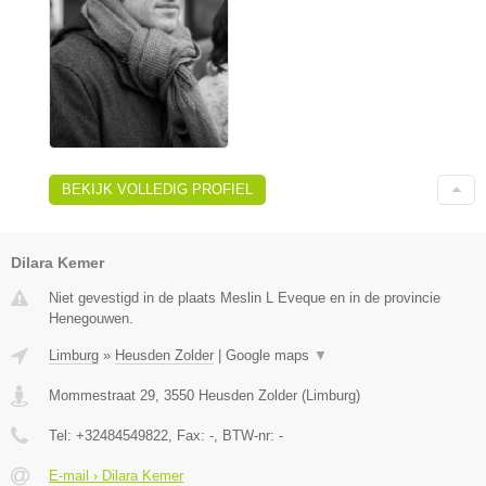
BEKIJK VOLLEDIG PROFIEL
Dilara Kemer
Niet gevestigd in de plaats Meslin L Eveque en in de provincie
Henegouwen.
Limburg
»
Heusden Zolder
|
Google maps
▼
Mommestraat 29
,
3550
Heusden Zolder
(
Limburg
)
Tel:
+32484549822
, Fax:
-
, BTW-nr:
-
E-mail › Dilara Kemer