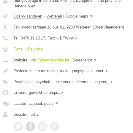
Niet gevestigd in de plaats Meslin L Eveque en in de provincie
Henegouwen.
Oost-Vlaanderen
»
Wetteren
|
Google maps
▼
Jan broeckaertlaan 18 bus 01
,
9230
Wetteren
(
Oost-Vlaanderen
)
Tel:
0470 19 15 17
, Fax:
-
, BTW-nr:
-
E-mail › Psylodie
Website:
http://Www.psylodie.be
|
Screenshot
▼
Psylodie is een multidisciplinaire groepspraktijk voor
▼
Psychologie-psychotherapie voor kinderen en jongeren,
▼
Er wordt gewerkt op afspraak.
Laatste facebook posts
▼
Sociale media: