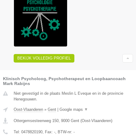
BEKIJK VOLLEDIG PROFIEL
Klinisch Psycholoog, Psychotherapeut en Loopbaancoach
Mark Rabijns
Niet gevestigd in de plaats Meslin L Eveque en in de provincie
Henegouwen.
Oost-Vlaanderen
»
Gent
|
Google maps
▼
Ottergemsesteenweg 150
,
9000
Gent
(
Oost-Vlaanderen
)
Tel:
0478820190
, Fax:
-
, BTW-nr:
-