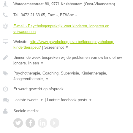
Waregemsestraat 80
,
9771
Kruishoutem
(
Oost-Vlaanderen
)
Tel:
0472 21 63 65
, Fax:
-
, BTW-nr:
-
E-mail › Psychologenpraktijk voor kinderen, jongeren en
volwassenen
Website:
http://www.psycholoog-jovo.be/kinderpsycholoog-
kindertherapeut/
|
Screenshot
▼
Binnen de week bespreken wij de problemen van uw kind of uw
jongere. In een
▼
Psychotherapie, Coaching, Supervisie, Kindertherapie,
Jongerentherapie,
▼
Er wordt gewerkt op afspraak.
Laatste tweets
▼
|
Laatste facebook posts
▼
Sociale media: