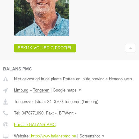
BEKIJK VOLLEDIG PROFIEL
BALANS PMC
Niet gevestigd in de plaats Pottes en in de provincie Henegouwen.
Limburg
»
Tongeren
|
Google maps
▼
Tongersveldstraat 24
,
3700
Tongeren
(
Limburg
)
Tel:
0478771090
, Fax:
-
, BTW-nr:
-
E-mail › BALANS PMC
Website:
http://www.balanspmc.be
|
Screenshot
▼