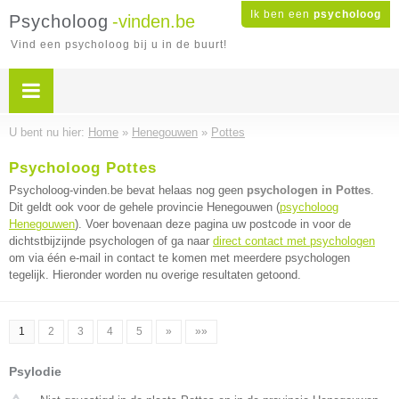
Ik ben een
psycholoog
Psycholoog
-vinden.be
Vind een psycholoog bij u in de buurt!
U bent nu hier:
Home
»
Henegouwen
»
Pottes
Psycholoog Pottes
Psycholoog-vinden.be bevat helaas nog geen
psychologen in Pottes
.
Dit geldt ook voor de gehele provincie Henegouwen (
psycholoog
Henegouwen
). Voer bovenaan deze pagina uw postcode in voor de
dichtstbijzijnde psychologen of ga naar
direct contact met psychologen
om via één e-mail in contact te komen met meerdere psychologen
tegelijk. Hieronder worden nu overige resultaten getoond.
1
2
3
4
5
»
»»
Psylodie