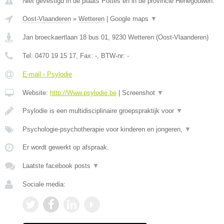
Niet gevestigd in de plaats Pottes en in de provincie Henegouwen.
Oost-Vlaanderen
»
Wetteren
|
Google maps
▼
Jan broeckaertlaan 18 bus 01
,
9230
Wetteren
(
Oost-Vlaanderen
)
Tel:
0470 19 15 17
, Fax:
-
, BTW-nr:
-
E-mail › Psylodie
Website:
http://Www.psylodie.be
|
Screenshot
▼
Psylodie is een multidisciplinaire groepspraktijk voor
▼
Psychologie-psychotherapie voor kinderen en jongeren,
▼
Er wordt gewerkt op afspraak.
Laatste facebook posts
▼
Sociale media: