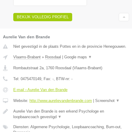
BEKIJK VOLLEDIG PROFIEL
Aurelie Van den Brande
Niet gevestigd in de plaats Pottes en in de provincie Henegouwen.
Vlaams-Brabant
»
Roosdaal
|
Google maps
▼
Rombautstraat 2a
,
1760
Roosdaal
(
Vlaams-Brabant
)
Tel:
0475470149
, Fax:
-
, BTW-nr:
-
E-mail › Aurelie Van den Brande
Website:
http://www.aurelievandenbrande.com
|
Screenshot
▼
Aurelie Van den Brande is een erkend Psychologe en
loopbaancoach gevestigd
▼
Diensten: Algemene Psychologie, Loopbaancoaching, Burn-out,