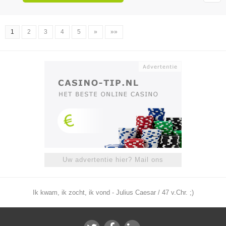
1
2
3
4
5
»
»»
Uw advertentie hier? Mail ons
Ik kwam, ik zocht, ik vond - Julius Caesar / 47 v.Chr. ;)