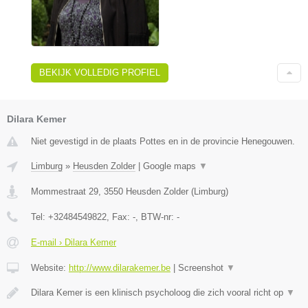
BEKIJK VOLLEDIG PROFIEL
Dilara Kemer
Niet gevestigd in de plaats Pottes en in de provincie Henegouwen.
Limburg
»
Heusden Zolder
|
Google maps
▼
Mommestraat 29
,
3550
Heusden Zolder
(
Limburg
)
Tel:
+32484549822
, Fax:
-
, BTW-nr:
-
E-mail › Dilara Kemer
Website:
http://www.dilarakemer.be
|
Screenshot
▼
Dilara Kemer is een klinisch psycholoog die zich vooral richt op
▼