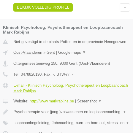
BEKIJK VOLLEDIG PROFIEL
Klinisch Psycholoog, Psychotherapeut en Loopbaancoach
Mark Rabijns
Niet gevestigd in de plaats Pottes en in de provincie Henegouwen.
Oost-Vlaanderen
»
Gent
|
Google maps
▼
Ottergemsesteenweg 150
,
9000
Gent
(
Oost-Vlaanderen
)
Tel:
0478820190
, Fax:
-
, BTW-nr:
-
E-mail › Klinisch Psycholoog, Psychotherapeut en Loopbaancoach
Mark Rabijns
Website:
http://www.markrabijns.be
|
Screenshot
▼
Psychotherapie voor (jong-)volwassenen en loopbaancoaching.
▼
Loopbaanbegeleiding, Jobcoaching, burn- en bore-out, stress- en
▼