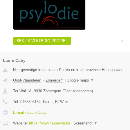
BEKIJK VOLLEDIG PROFIEL
Laure Caby
Niet gevestigd in de plaats Pottes en in de provincie Henegouwen.
Oost-Vlaanderen
»
Zomergem
|
Google maps
▼
Ter Wal 1A
,
9930
Zomergem
(
Oost-Vlaanderen
)
Tel:
0468595154
, Fax:
-
, BTW-nr:
-
E-mail › Laure Caby
Website:
https://www.ca-beyou.be
|
Screenshot
▼