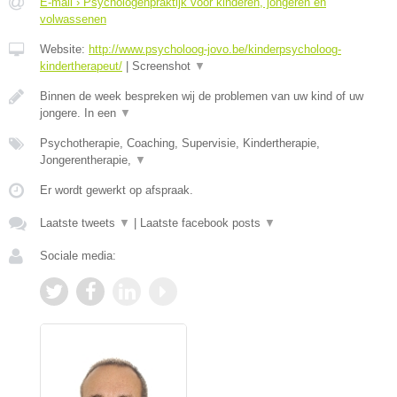
E-mail › Psychologenpraktijk voor kinderen, jongeren en
volwassenen
Website:
http://www.psycholoog-jovo.be/kinderpsycholoog-
kindertherapeut/
|
Screenshot
▼
Binnen de week bespreken wij de problemen van uw kind of uw
jongere. In een
▼
Psychotherapie, Coaching, Supervisie, Kindertherapie,
Jongerentherapie,
▼
Er wordt gewerkt op afspraak.
Laatste tweets
▼
|
Laatste facebook posts
▼
Sociale media: