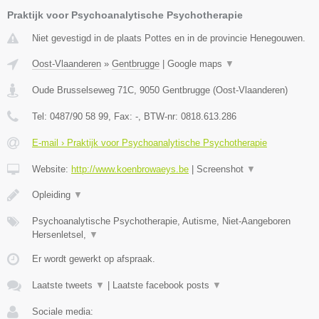
Praktijk voor Psychoanalytische Psychotherapie
Niet gevestigd in de plaats Pottes en in de provincie Henegouwen.
Oost-Vlaanderen
»
Gentbrugge
|
Google maps
▼
Oude Brusselseweg 71C
,
9050
Gentbrugge
(
Oost-Vlaanderen
)
Tel:
0487/90 58 99
, Fax:
-
, BTW-nr:
0818.613.286
E-mail › Praktijk voor Psychoanalytische Psychotherapie
Website:
http://www.koenbrowaeys.be
|
Screenshot
▼
Opleiding
▼
Psychoanalytische Psychotherapie, Autisme, Niet-Aangeboren
Hersenletsel,
▼
Er wordt gewerkt op afspraak.
Laatste tweets
▼
|
Laatste facebook posts
▼
Sociale media: