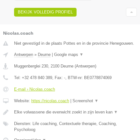
BEKIJK VOLLEDIG PROFIEL
Nicolas.coach
Niet gevestigd in de plaats Pottes en in de provincie Henegouwen.
Antwerpen
»
Deurne
|
Google maps
▼
Muggenberglei 230
,
2100
Deurne
(
Antwerpen
)
Tel:
+32 478 840 389
, Fax:
-
, BTW-nr:
BE0778874069
E-mail › Nicolas.coach
Website:
https://nicolas.coach
|
Screenshot
▼
Elke volwassene die evenwicht zoekt in zijn leven kan
▼
Diensten: Life coaching, Contextuele therapie, Coaching,
Psycholoog