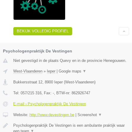
BEKIJK VOLLEDIG PROFIEL
Psychologenpraktijk De Vestingen
Niet gevestigd in de plaats Quevy en in de provincie Henegouwen.
West-Vlaanderen
»
Ieper
|
Google maps
▼
Bukkersstraat 12
,
8900
Ieper
(
West-Vlaanderen
)
Tel:
057/215 316
, Fax:
-
, BTW-nr:
862926747
E-mail › Psychologenpraktijk De Vestingen
Website:
http://www.devestingen.be
|
Screenshot
▼
Psychologenpraktijk De Vestingen is een ambulante praktijk waar
een team
▼