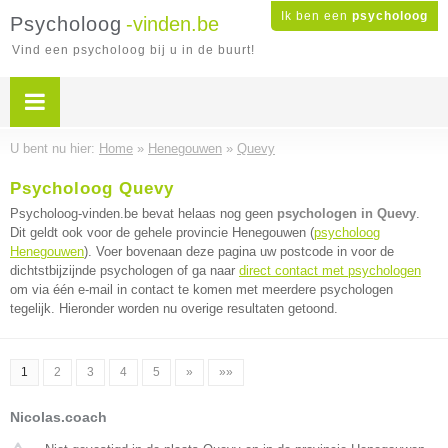
Ik ben een
psycholoog
Psycholoog
-vinden.be
Vind een psycholoog bij u in de buurt!
U bent nu hier:
Home
»
Henegouwen
»
Quevy
Psycholoog Quevy
Psycholoog-vinden.be bevat helaas nog geen
psychologen in Quevy
.
Dit geldt ook voor de gehele provincie Henegouwen (
psycholoog
Henegouwen
). Voer bovenaan deze pagina uw postcode in voor de
dichtstbijzijnde psychologen of ga naar
direct contact met psychologen
om via één e-mail in contact te komen met meerdere psychologen
tegelijk. Hieronder worden nu overige resultaten getoond.
1
2
3
4
5
»
»»
Nicolas.coach