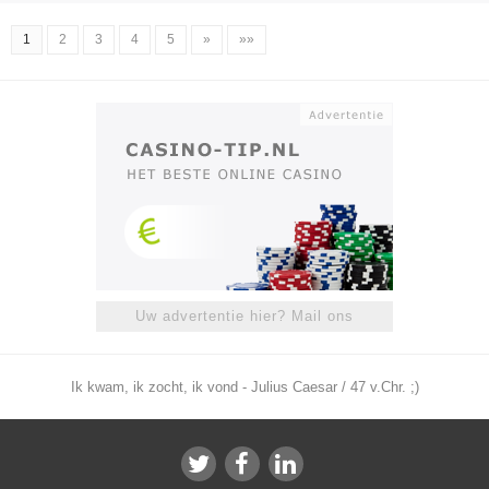
1
2
3
4
5
»
»»
Uw advertentie hier? Mail ons
Ik kwam, ik zocht, ik vond - Julius Caesar / 47 v.Chr. ;)