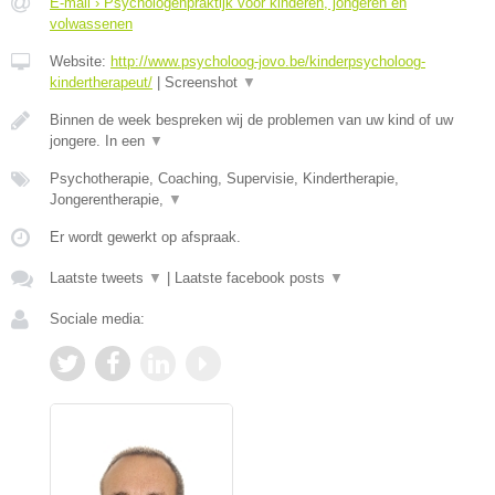
E-mail › Psychologenpraktijk voor kinderen, jongeren en
volwassenen
Website:
http://www.psycholoog-jovo.be/kinderpsycholoog-
kindertherapeut/
|
Screenshot
▼
Binnen de week bespreken wij de problemen van uw kind of uw
jongere. In een
▼
Psychotherapie, Coaching, Supervisie, Kindertherapie,
Jongerentherapie,
▼
Er wordt gewerkt op afspraak.
Laatste tweets
▼
|
Laatste facebook posts
▼
Sociale media: