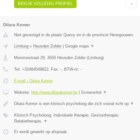
BEKIJK VOLLEDIG PROFIEL
Dilara Kemer
Niet gevestigd in de plaats Quevy en in de provincie Henegouwen.
Limburg
»
Heusden Zolder
|
Google maps
▼
Mommestraat 29
,
3550
Heusden Zolder
(
Limburg
)
Tel:
+32484549822
, Fax:
-
, BTW-nr:
-
E-mail › Dilara Kemer
Website:
http://www.dilarakemer.be
|
Screenshot
▼
Dilara Kemer is een klinisch psycholoog die zich vooral richt op
▼
Klinisch Psycholoog, Individuele therapie, Gezinstherapie,
Relatietherapie,
▼
Er wordt gewerkt op afspraak.