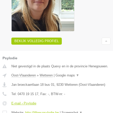
BEKIJK VOLLEDIG PROFIEL
Psylodie
Niet gevestigd in de plaats Quevy en in de provincie Henegouwen.
Oost-Vlaanderen
»
Wetteren
|
Google maps
▼
Jan broeckaertlaan 18 bus 01
,
9230
Wetteren
(
Oost-Vlaanderen
)
Tel:
0470 19 15 17
, Fax:
-
, BTW-nr:
-
E-mail › Psylodie
Website:
http://Www.psylodie.be
|
Screenshot
▼