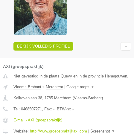
BEKIJK VOLLEDIG PROFIEL
AXI (groepspraktijk)
Niet gevestigd in de plaats Quevy en in de provincie Henegouwen.
Vlaams-Brabant
»
Merchtem
|
Google maps
▼
Kalkovenlaan 38
,
1785
Merchtem
(
Vlaams-Brabant
)
Tel:
0468507271
, Fax:
-
, BTW-nr:
-
E-mail › AXI (groepspraktijk)
Website:
http://www.groepspraktijkaxi.com
|
Screenshot
▼