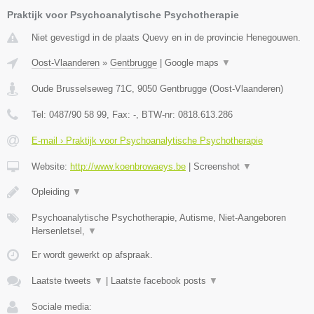
Praktijk voor Psychoanalytische Psychotherapie
Niet gevestigd in de plaats Quevy en in de provincie Henegouwen.
Oost-Vlaanderen
»
Gentbrugge
|
Google maps
▼
Oude Brusselseweg 71C
,
9050
Gentbrugge
(
Oost-Vlaanderen
)
Tel:
0487/90 58 99
, Fax:
-
, BTW-nr:
0818.613.286
E-mail › Praktijk voor Psychoanalytische Psychotherapie
Website:
http://www.koenbrowaeys.be
|
Screenshot
▼
Opleiding
▼
Psychoanalytische Psychotherapie, Autisme, Niet-Aangeboren
Hersenletsel,
▼
Er wordt gewerkt op afspraak.
Laatste tweets
▼
|
Laatste facebook posts
▼
Sociale media: