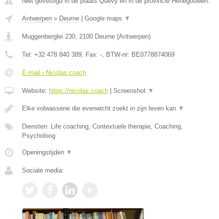
Niet gevestigd in de plaats Quevy en in de provincie Henegouwen.
Antwerpen
»
Deurne
|
Google maps
▼
Muggenberglei 230
,
2100
Deurne
(
Antwerpen
)
Tel:
+32 478 840 389
, Fax:
-
, BTW-nr:
BE0778874069
E-mail › Nicolas.coach
Website:
https://nicolas.coach
|
Screenshot
▼
Elke volwassene die evenwicht zoekt in zijn leven kan
▼
Diensten: Life coaching, Contextuele therapie, Coaching,
Psycholoog
Openingstijden
▼
Sociale media: