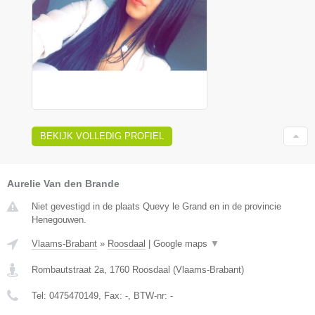
BEKIJK VOLLEDIG PROFIEL
Aurelie Van den Brande
Niet gevestigd in de plaats Quevy le Grand en in de provincie
Henegouwen.
Vlaams-Brabant
»
Roosdaal
|
Google maps
▼
Rombautstraat 2a
,
1760
Roosdaal
(
Vlaams-Brabant
)
Tel:
0475470149
, Fax:
-
, BTW-nr:
-