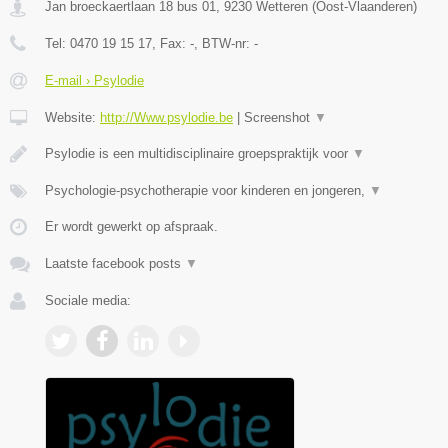
Jan broeckaertlaan 18 bus 01
,
9230
Wetteren
(
Oost-Vlaanderen
)
Tel:
0470 19 15 17
, Fax:
-
, BTW-nr:
-
E-mail › Psylodie
Website:
http://Www.psylodie.be
|
Screenshot
▼
Psylodie is een multidisciplinaire groepspraktijk voor
▼
Psychologie-psychotherapie voor kinderen en jongeren,
▼
Er wordt gewerkt op afspraak.
Laatste facebook posts
▼
Sociale media: