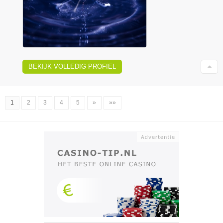
BEKIJK VOLLEDIG PROFIEL
1
2
3
4
5
»
»»