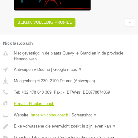
BEKIJK VOLLEDIG PROFIEL
Nicolas.coach
Niet gevestigd in de plaats Quevy le Grand en in de provincie
Henegouwen.
Antwerpen
»
Deurne
|
Google maps
▼
Muggenberglei 230
,
2100
Deurne
(
Antwerpen
)
Tel:
+32 478 840 389
, Fax:
-
, BTW-nr:
BE0778874069
E-mail › Nicolas.coach
Website:
https://nicolas.coach
|
Screenshot
▼
Elke volwassene die evenwicht zoekt in zijn leven kan
▼
Diensten: Life coaching, Contextuele therapie, Coaching,