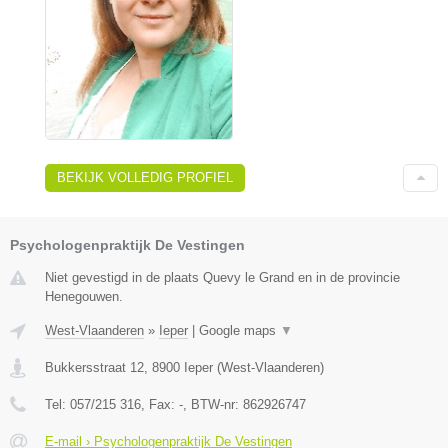
BEKIJK VOLLEDIG PROFIEL
Psychologenpraktijk De Vestingen
Niet gevestigd in de plaats Quevy le Grand en in de provincie
Henegouwen.
West-Vlaanderen
»
Ieper
|
Google maps
▼
Bukkersstraat 12
,
8900
Ieper
(
West-Vlaanderen
)
Tel:
057/215 316
, Fax:
-
, BTW-nr:
862926747
E-mail › Psychologenpraktijk De Vestingen