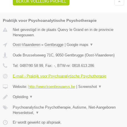
BEKIJK VOLLEDIG PROFIEL
Praktijk voor Psychoanalytische Psychotherapie
Niet gevestigd in de plaats Quevy le Grand en in de provincie
Henegouwen.
Oost-Vlaanderen
»
Gentbrugge
|
Google maps
▼
Oude Brusselseweg 71C
,
9050
Gentbrugge
(
Oost-Vlaanderen
)
Tel:
0487/90 58 99
, Fax:
-
, BTW-nr:
0818.613.286
E-mail › Praktijk voor Psychoanalytische Psychotherapie
Website:
http://www.koenbrowaeys.be
|
Screenshot
▼
Opleiding
▼
Psychoanalytische Psychotherapie, Autisme, Niet-Aangeboren
Hersenletsel,
▼
Er wordt gewerkt op afspraak.