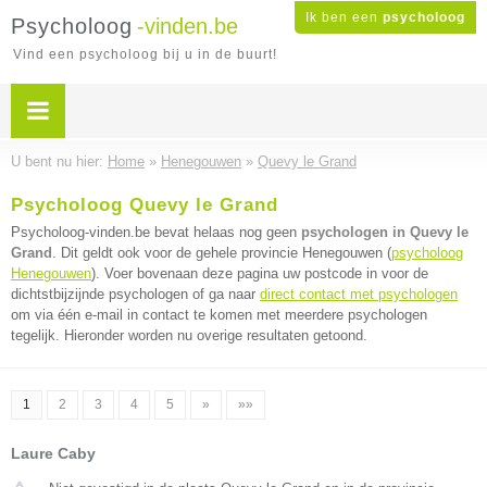
Ik ben een
psycholoog
Psycholoog
-vinden.be
Vind een psycholoog bij u in de buurt!
U bent nu hier:
Home
»
Henegouwen
»
Quevy le Grand
Psycholoog Quevy le Grand
Psycholoog-vinden.be bevat helaas nog geen
psychologen in Quevy le
Grand
. Dit geldt ook voor de gehele provincie Henegouwen (
psycholoog
Henegouwen
). Voer bovenaan deze pagina uw postcode in voor de
dichtstbijzijnde psychologen of ga naar
direct contact met psychologen
om via één e-mail in contact te komen met meerdere psychologen
tegelijk. Hieronder worden nu overige resultaten getoond.
1
2
3
4
5
»
»»
Laure Caby