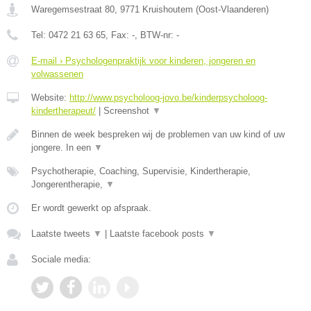
Waregemsestraat 80
,
9771
Kruishoutem
(
Oost-Vlaanderen
)
Tel:
0472 21 63 65
, Fax:
-
, BTW-nr:
-
E-mail › Psychologenpraktijk voor kinderen, jongeren en
volwassenen
Website:
http://www.psycholoog-jovo.be/kinderpsycholoog-
kindertherapeut/
|
Screenshot
▼
Binnen de week bespreken wij de problemen van uw kind of uw
jongere. In een
▼
Psychotherapie, Coaching, Supervisie, Kindertherapie,
Jongerentherapie,
▼
Er wordt gewerkt op afspraak.
Laatste tweets
▼
|
Laatste facebook posts
▼
Sociale media: