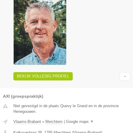
BEKIJK VOLLEDIG PROFIEL
AXI (groepspraktijk)
Niet gevestigd in de plaats Quevy le Grand en in de provincie
Henegouwen.
Vlaams-Brabant
»
Merchtem
|
Google maps
▼
Kalkovenlaan 38
,
1785
Merchtem
(
Vlaams-Brabant
)