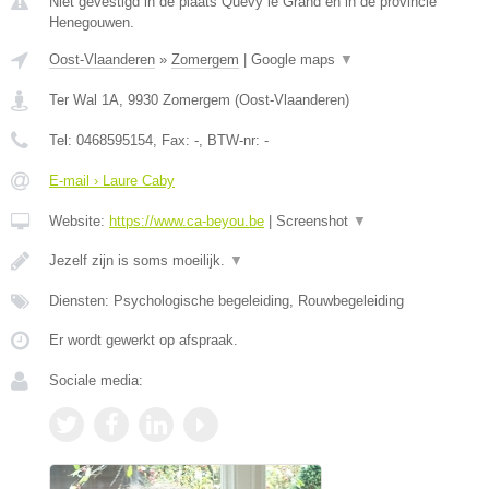
Niet gevestigd in de plaats Quevy le Grand en in de provincie
Henegouwen.
Oost-Vlaanderen
»
Zomergem
|
Google maps
▼
Ter Wal 1A
,
9930
Zomergem
(
Oost-Vlaanderen
)
Tel:
0468595154
, Fax:
-
, BTW-nr:
-
E-mail › Laure Caby
Website:
https://www.ca-beyou.be
|
Screenshot
▼
Jezelf zijn is soms moeilijk.
▼
Diensten: Psychologische begeleiding, Rouwbegeleiding
Er wordt gewerkt op afspraak.
Sociale media: