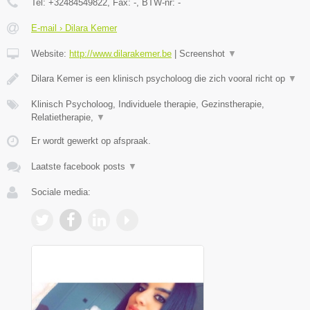
Tel:
+32484549822
, Fax:
-
, BTW-nr:
-
E-mail › Dilara Kemer
Website:
http://www.dilarakemer.be
|
Screenshot
▼
Dilara Kemer is een klinisch psycholoog die zich vooral richt op
▼
Klinisch Psycholoog, Individuele therapie, Gezinstherapie,
Relatietherapie,
▼
Er wordt gewerkt op afspraak.
Laatste facebook posts
▼
Sociale media: