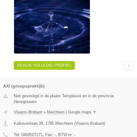
BEKIJK VOLLEDIG PROFIEL
AXI (groepspraktijk)
Niet gevestigd in de plaats Templeuve en in de provincie
Henegouwen.
Vlaams-Brabant
»
Merchtem
|
Google maps
▼
Kalkovenlaan 38
,
1785
Merchtem
(
Vlaams-Brabant
)
Tel:
0468507271
, Fax:
-
, BTW-nr:
-