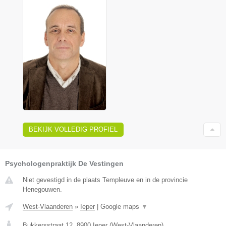
BEKIJK VOLLEDIG PROFIEL
Psychologenpraktijk De Vestingen
Niet gevestigd in de plaats Templeuve en in de provincie
Henegouwen.
West-Vlaanderen
»
Ieper
|
Google maps
▼
Bukkersstraat 12
,
8900
Ieper
(
West-Vlaanderen
)