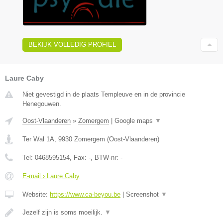
BEKIJK VOLLEDIG PROFIEL
Laure Caby
Niet gevestigd in de plaats Templeuve en in de provincie
Henegouwen.
Oost-Vlaanderen
»
Zomergem
|
Google maps
▼
Ter Wal 1A
,
9930
Zomergem
(
Oost-Vlaanderen
)
Tel:
0468595154
, Fax:
-
, BTW-nr:
-
E-mail › Laure Caby
Website:
https://www.ca-beyou.be
|
Screenshot
▼
Jezelf zijn is soms moeilijk.
▼