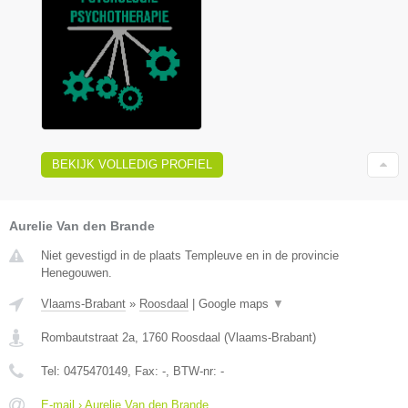
BEKIJK VOLLEDIG PROFIEL
Aurelie Van den Brande
Niet gevestigd in de plaats Templeuve en in de provincie
Henegouwen.
Vlaams-Brabant
»
Roosdaal
|
Google maps
▼
Rombautstraat 2a
,
1760
Roosdaal
(
Vlaams-Brabant
)
Tel:
0475470149
, Fax:
-
, BTW-nr:
-
E-mail › Aurelie Van den Brande