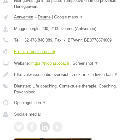
Niet gevestigd in de plaats Templeuve en in de provincie
Henegouwen.
Antwerpen
»
Deurne
|
Google maps
▼
Muggenberglei 230
,
2100
Deurne
(
Antwerpen
)
Tel:
+32 478 840 389
, Fax:
-
, BTW-nr:
BE0778874069
E-mail › Nicolas.coach
Website:
https://nicolas.coach
|
Screenshot
▼
Elke volwassene die evenwicht zoekt in zijn leven kan
▼
Diensten: Life coaching, Contextuele therapie, Coaching,
Psycholoog
Openingstijden
▼
Sociale media: