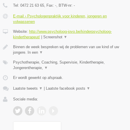
Tel:
0472 21 63 65
, Fax:
-
, BTW-nr:
-
E-mail › Psychologenpraktijk voor kinderen, jongeren en
volwassenen
Website:
http://www.psycholoog-jovo.be/kinderpsycholoog-
kindertherapeut/
|
Screenshot
▼
Binnen de week bespreken wij de problemen van uw kind of uw
jongere. In een
▼
Psychotherapie, Coaching, Supervisie, Kindertherapie,
Jongerentherapie,
▼
Er wordt gewerkt op afspraak.
Laatste tweets
▼
|
Laatste facebook posts
▼
Sociale media: