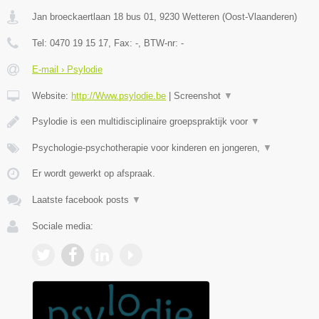
Jan broeckaertlaan 18 bus 01
,
9230
Wetteren
(
Oost-Vlaanderen
)
Tel:
0470 19 15 17
, Fax:
-
, BTW-nr:
-
E-mail › Psylodie
Website:
http://Www.psylodie.be
|
Screenshot
▼
Psylodie is een multidisciplinaire groepspraktijk voor
▼
Psychologie-psychotherapie voor kinderen en jongeren,
▼
Er wordt gewerkt op afspraak.
Laatste facebook posts
▼
Sociale media: