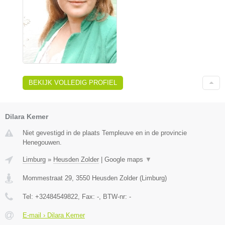
BEKIJK VOLLEDIG PROFIEL
Dilara Kemer
Niet gevestigd in de plaats Templeuve en in de provincie
Henegouwen.
Limburg
»
Heusden Zolder
|
Google maps
▼
Mommestraat 29
,
3550
Heusden Zolder
(
Limburg
)
Tel:
+32484549822
, Fax:
-
, BTW-nr:
-
E-mail › Dilara Kemer