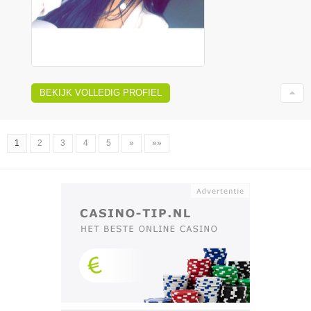
BEKIJK VOLLEDIG PROFIEL
1
2
3
4
5
»
»»