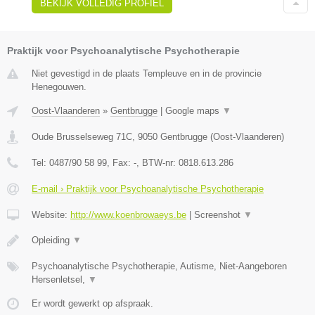
BEKIJK VOLLEDIG PROFIEL
Praktijk voor Psychoanalytische Psychotherapie
Niet gevestigd in de plaats Templeuve en in de provincie
Henegouwen.
Oost-Vlaanderen
»
Gentbrugge
|
Google maps
▼
Oude Brusselseweg 71C
,
9050
Gentbrugge
(
Oost-Vlaanderen
)
Tel:
0487/90 58 99
, Fax:
-
, BTW-nr:
0818.613.286
E-mail › Praktijk voor Psychoanalytische Psychotherapie
Website:
http://www.koenbrowaeys.be
|
Screenshot
▼
Opleiding
▼
Psychoanalytische Psychotherapie, Autisme, Niet-Aangeboren
Hersenletsel,
▼
Er wordt gewerkt op afspraak.