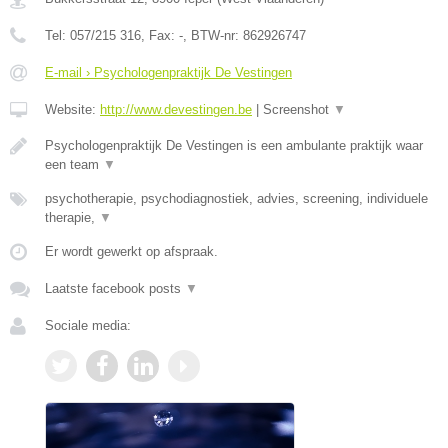
Tel:
057/215 316
, Fax:
-
, BTW-nr:
862926747
E-mail › Psychologenpraktijk De Vestingen
Website:
http://www.devestingen.be
|
Screenshot
▼
Psychologenpraktijk De Vestingen is een ambulante praktijk waar
een team
▼
psychotherapie, psychodiagnostiek, advies, screening, individuele
therapie,
▼
Er wordt gewerkt op afspraak.
Laatste facebook posts
▼
Sociale media: