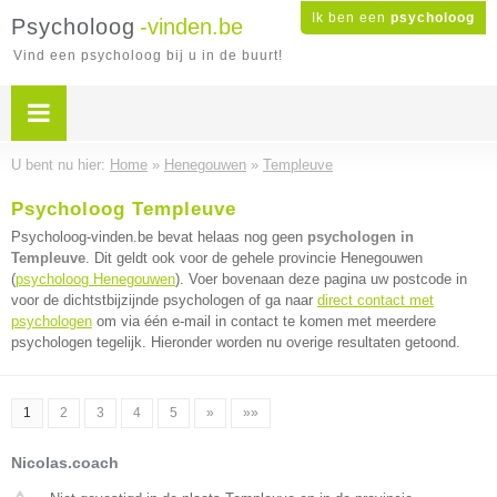
Ik ben een
psycholoog
Psycholoog
-vinden.be
Vind een psycholoog bij u in de buurt!
U bent nu hier:
Home
»
Henegouwen
»
Templeuve
Psycholoog Templeuve
Psycholoog-vinden.be bevat helaas nog geen
psychologen in
Templeuve
. Dit geldt ook voor de gehele provincie Henegouwen
(
psycholoog Henegouwen
). Voer bovenaan deze pagina uw postcode in
voor de dichtstbijzijnde psychologen of ga naar
direct contact met
psychologen
om via één e-mail in contact te komen met meerdere
psychologen tegelijk. Hieronder worden nu overige resultaten getoond.
1
2
3
4
5
»
»»
Nicolas.coach