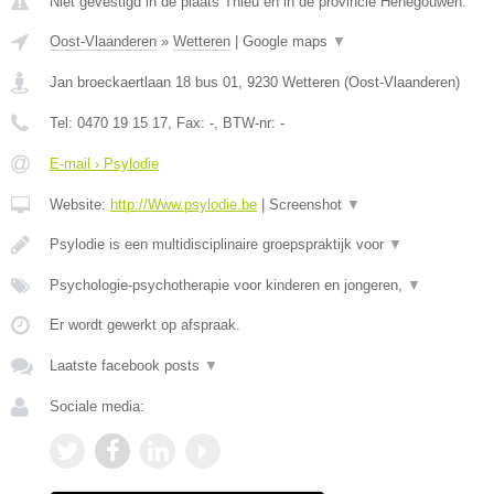
Niet gevestigd in de plaats Thieu en in de provincie Henegouwen.
Oost-Vlaanderen
»
Wetteren
|
Google maps
▼
Jan broeckaertlaan 18 bus 01
,
9230
Wetteren
(
Oost-Vlaanderen
)
Tel:
0470 19 15 17
, Fax:
-
, BTW-nr:
-
E-mail › Psylodie
Website:
http://Www.psylodie.be
|
Screenshot
▼
Psylodie is een multidisciplinaire groepspraktijk voor
▼
Psychologie-psychotherapie voor kinderen en jongeren,
▼
Er wordt gewerkt op afspraak.
Laatste facebook posts
▼
Sociale media: