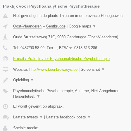
Praktijk voor Psychoanalytische Psychotherapie
Niet gevestigd in de plaats Thieu en in de provincie Henegouwen.
Oost-Vlaanderen
»
Gentbrugge
|
Google maps
▼
Oude Brusselseweg 71C
,
9050
Gentbrugge
(
Oost-Vlaanderen
)
Tel:
0487/90 58 99
, Fax:
-
, BTW-nr:
0818.613.286
E-mail › Praktijk voor Psychoanalytische Psychotherapie
Website:
http://www.koenbrowaeys.be
|
Screenshot
▼
Opleiding
▼
Psychoanalytische Psychotherapie, Autisme, Niet-Aangeboren
Hersenletsel,
▼
Er wordt gewerkt op afspraak.
Laatste tweets
▼
|
Laatste facebook posts
▼
Sociale media: