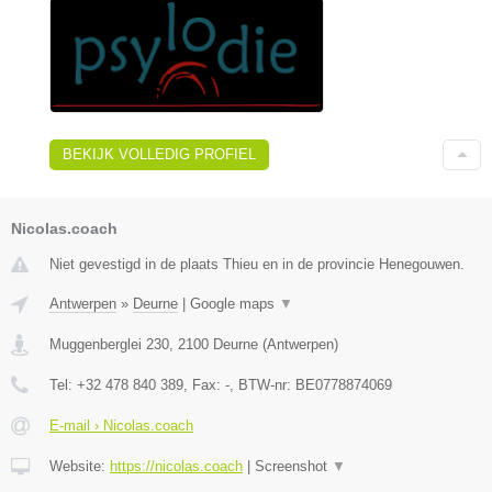
BEKIJK VOLLEDIG PROFIEL
Nicolas.coach
Niet gevestigd in de plaats Thieu en in de provincie Henegouwen.
Antwerpen
»
Deurne
|
Google maps
▼
Muggenberglei 230
,
2100
Deurne
(
Antwerpen
)
Tel:
+32 478 840 389
, Fax:
-
, BTW-nr:
BE0778874069
E-mail › Nicolas.coach
Website:
https://nicolas.coach
|
Screenshot
▼