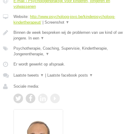
E-mail › Psychologenpraktijk voor kinderen, jongeren en
volwassenen
Website:
http://www.psycholoog-jovo.be/kinderpsycholoog-
kindertherapeut/
|
Screenshot
▼
Binnen de week bespreken wij de problemen van uw kind of uw
jongere. In een
▼
Psychotherapie, Coaching, Supervisie, Kindertherapie,
Jongerentherapie,
▼
Er wordt gewerkt op afspraak.
Laatste tweets
▼
|
Laatste facebook posts
▼
Sociale media: