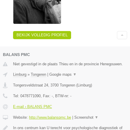
BEKIJK VOLLEDIG PROFIEL
BALANS PMC
Niet gevestigd in de plaats Thieu en in de provincie Henegouwen.
Limburg
»
Tongeren
|
Google maps
▼
Tongersveldstraat 24
,
3700
Tongeren
(
Limburg
)
Tel:
0478771090
, Fax:
-
, BTW-nr:
-
E-mail › BALANS PMC
Website:
http://www.balanspmc.be
|
Screenshot
▼
In ons centrum kan U terecht voor psychologische diagnostiek of