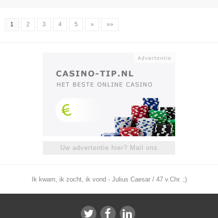
1
2
3
4
5
»
»»
Uw advertentie hier? Mail ons
Ik kwam, ik zocht, ik vond - Julius Caesar / 47 v.Chr. ;)