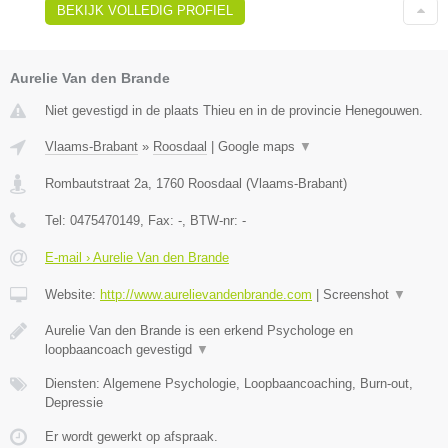
BEKIJK VOLLEDIG PROFIEL
Aurelie Van den Brande
Niet gevestigd in de plaats Thieu en in de provincie Henegouwen.
Vlaams-Brabant
»
Roosdaal
|
Google maps
▼
Rombautstraat 2a
,
1760
Roosdaal
(
Vlaams-Brabant
)
Tel:
0475470149
, Fax:
-
, BTW-nr:
-
E-mail › Aurelie Van den Brande
Website:
http://www.aurelievandenbrande.com
|
Screenshot
▼
Aurelie Van den Brande is een erkend Psychologe en
loopbaancoach gevestigd
▼
Diensten: Algemene Psychologie, Loopbaancoaching, Burn-out,
Depressie
Er wordt gewerkt op afspraak.