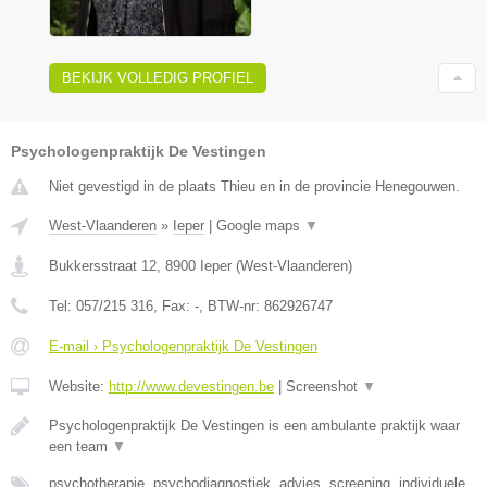
BEKIJK VOLLEDIG PROFIEL
Psychologenpraktijk De Vestingen
Niet gevestigd in de plaats Thieu en in de provincie Henegouwen.
West-Vlaanderen
»
Ieper
|
Google maps
▼
Bukkersstraat 12
,
8900
Ieper
(
West-Vlaanderen
)
Tel:
057/215 316
, Fax:
-
, BTW-nr:
862926747
E-mail › Psychologenpraktijk De Vestingen
Website:
http://www.devestingen.be
|
Screenshot
▼
Psychologenpraktijk De Vestingen is een ambulante praktijk waar
een team
▼
psychotherapie, psychodiagnostiek, advies, screening, individuele