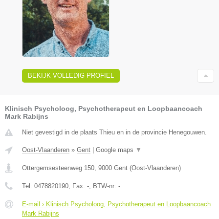
BEKIJK VOLLEDIG PROFIEL
Klinisch Psycholoog, Psychotherapeut en Loopbaancoach
Mark Rabijns
Niet gevestigd in de plaats Thieu en in de provincie Henegouwen.
Oost-Vlaanderen
»
Gent
|
Google maps
▼
Ottergemsesteenweg 150
,
9000
Gent
(
Oost-Vlaanderen
)
Tel:
0478820190
, Fax:
-
, BTW-nr:
-
E-mail › Klinisch Psycholoog, Psychotherapeut en Loopbaancoach
Mark Rabijns