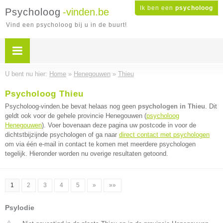
Ik ben een
psycholoog
Psycholoog
-vinden.be
Vind een psycholoog bij u in de buurt!
U bent nu hier:
Home
»
Henegouwen
»
Thieu
Psycholoog Thieu
Psycholoog-vinden.be bevat helaas nog geen
psychologen in Thieu
. Dit
geldt ook voor de gehele provincie Henegouwen (
psycholoog
Henegouwen
). Voer bovenaan deze pagina uw postcode in voor de
dichtstbijzijnde psychologen of ga naar
direct contact met psychologen
om via één e-mail in contact te komen met meerdere psychologen
tegelijk. Hieronder worden nu overige resultaten getoond.
1
2
3
4
5
»
»»
Psylodie