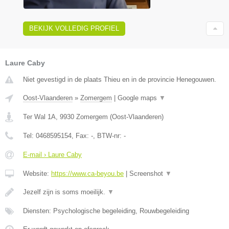
BEKIJK VOLLEDIG PROFIEL
Laure Caby
Niet gevestigd in de plaats Thieu en in de provincie Henegouwen.
Oost-Vlaanderen
»
Zomergem
|
Google maps
▼
Ter Wal 1A
,
9930
Zomergem
(
Oost-Vlaanderen
)
Tel:
0468595154
, Fax:
-
, BTW-nr:
-
E-mail › Laure Caby
Website:
https://www.ca-beyou.be
|
Screenshot
▼
Jezelf zijn is soms moeilijk.
▼
Diensten: Psychologische begeleiding, Rouwbegeleiding