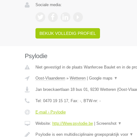
Sociale media:
BEKIJK VOLLEDIG PROFIEL
Psylodie
Niet gevestigd in de plaats Wanfercee Baulet en in de p
Oost-Vlaanderen
»
Wetteren
|
Google maps
▼
Jan broeckaertlaan 18 bus 01
,
9230
Wetteren
(
Oost-Vlaa
Tel:
0470 19 15 17
, Fax:
-
, BTW-nr:
-
E-mail › Psylodie
Website:
http://Www.psylodie.be
|
Screenshot
▼
Psylodie is een multidisciplinaire groepspraktijk voor
▼