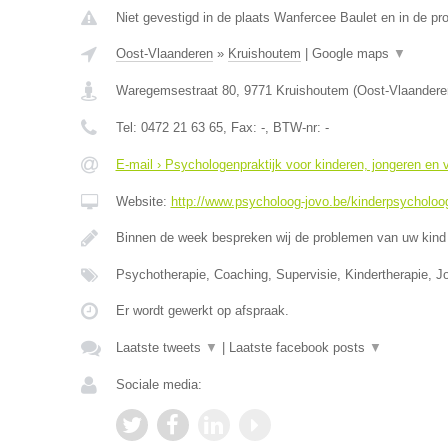
Niet gevestigd in de plaats Wanfercee Baulet en in de p
Oost-Vlaanderen
»
Kruishoutem
|
Google maps
▼
Waregemsestraat 80
,
9771
Kruishoutem
(
Oost-Vlaandere
Tel:
0472 21 63 65
, Fax:
-
, BTW-nr:
-
E-mail › Psychologenpraktijk voor kinderen, jongeren en
Website:
http://www.psycholoog-jovo.be/kinderpsycholoog
Binnen de week bespreken wij de problemen van uw kind 
Psychotherapie, Coaching, Supervisie, Kindertherapie, J
Er wordt gewerkt op afspraak.
Laatste tweets
▼
|
Laatste facebook posts
▼
Sociale media: