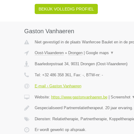
BEKIJK VOLLEDIG PROFIEL
Gaston Vanhaeren
Niet gevestigd in de plaats Wanfercee Baulet en in de p
Oost-Vlaanderen
»
Drongen
|
Google maps
▼
Baarledorpstraat 34
,
9031
Drongen
(
Oost-Vlaanderen
)
Tel:
+32 486 358 361
, Fax:
-
, BTW-nr:
-
E-mail › Gaston Vanhaeren
Website:
https://www.gastonvanhaeren.be
|
Screenshot
Gespecialiseerd Partnerrelatietherapeut. 20 jaar ervaring
Diensten: Relatietherapie, Partnertherapie, Koppeltherapi
Er wordt gewerkt op afspraak.