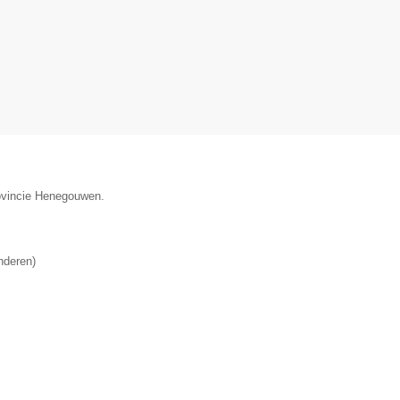
rovincie Henegouwen.
nderen
)