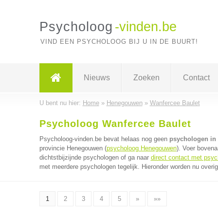
Psycholoog
-vinden.be
VIND EEN PSYCHOLOOG BIJ U IN DE BUURT!
Nieuws
Zoeken
Contact
U bent nu hier:
Home
»
Henegouwen
»
Wanfercee Baulet
Psycholoog Wanfercee Baulet
Psycholoog-vinden.be bevat helaas nog geen
psychologen in 
provincie Henegouwen (
psycholoog Henegouwen
). Voer bovena
dichtstbijzijnde psychologen of ga naar
direct contact met psy
met meerdere psychologen tegelijk. Hieronder worden nu overig
1
2
3
4
5
»
»»