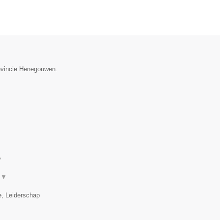
rovincie Henegouwen.
▼
.
▼
e, Leiderschap