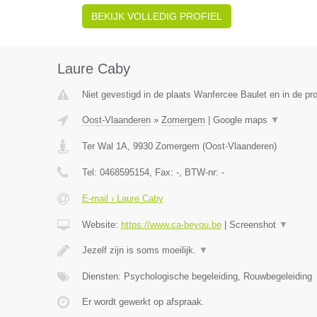
BEKIJK VOLLEDIG PROFIEL
Laure Caby
Niet gevestigd in de plaats Wanfercee Baulet en in de p
Oost-Vlaanderen
»
Zomergem
|
Google maps
▼
Ter Wal 1A
,
9930
Zomergem
(
Oost-Vlaanderen
)
Tel:
0468595154
, Fax:
-
, BTW-nr:
-
E-mail › Laure Caby
Website:
https://www.ca-beyou.be
|
Screenshot
▼
Jezelf zijn is soms moeilijk.
▼
Diensten: Psychologische begeleiding, Rouwbegeleiding
Er wordt gewerkt op afspraak.