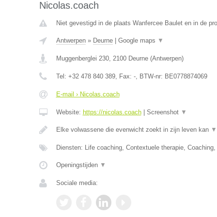
Nicolas.coach
Niet gevestigd in de plaats Wanfercee Baulet en in de p
Antwerpen
»
Deurne
|
Google maps
▼
Muggenberglei 230
,
2100
Deurne
(
Antwerpen
)
Tel:
+32 478 840 389
, Fax:
-
, BTW-nr:
BE0778874069
E-mail › Nicolas.coach
Website:
https://nicolas.coach
|
Screenshot
▼
Elke volwassene die evenwicht zoekt in zijn leven kan
▼
Diensten: Life coaching, Contextuele therapie, Coaching
Openingstijden
▼
Sociale media: