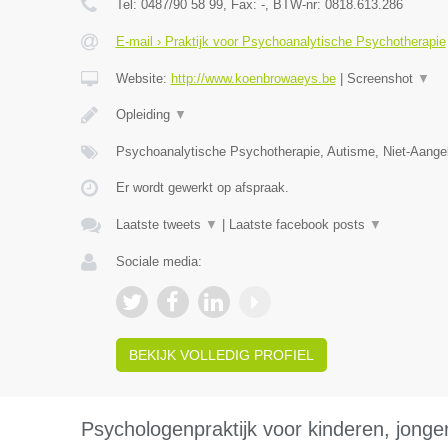
Tel:
0487/90 58 99
, Fax:
-
, BTW-nr:
0818.613.286
E-mail › Praktijk voor Psychoanalytische Psychotherapie
Website:
http://www.koenbrowaeys.be
|
Screenshot
▼
Opleiding
▼
Psychoanalytische Psychotherapie, Autisme, Niet-Aange
Er wordt gewerkt op afspraak.
Laatste tweets
▼
|
Laatste facebook posts
▼
Sociale media:
BEKIJK VOLLEDIG PROFIEL
Psychologenpraktijk voor kinderen, jong