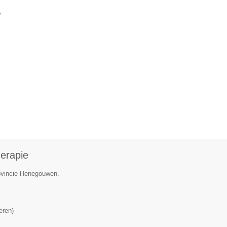
▼
herapie
rovincie Henegouwen.
eren
)