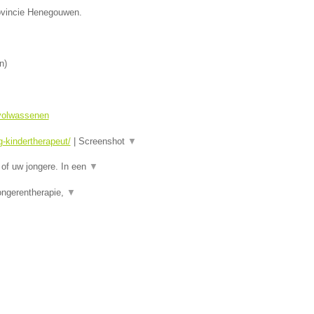
rovincie Henegouwen.
n
)
 volwassenen
-kindertherapeut/
|
Screenshot
▼
of uw jongere. In een
▼
ongerentherapie,
▼