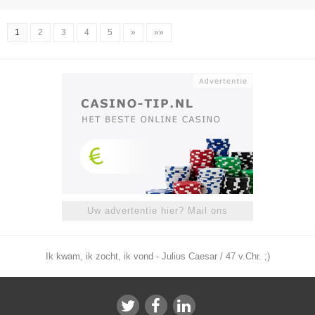
1
2
3
4
5
»
»»
Uw advertentie hier? Mail ons
Ik kwam, ik zocht, ik vond - Julius Caesar / 47 v.Chr. ;)