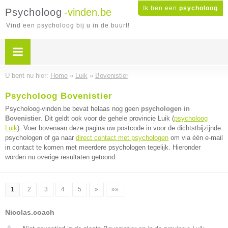
Ik ben een
psycholoog
Psycholoog
-vinden.be
Vind een psycholoog bij u in de buurt!
U bent nu hier:
Home
»
Luik
»
Bovenistier
Psycholoog Bovenistier
Psycholoog-vinden.be bevat helaas nog geen
psychologen in
Bovenistier
. Dit geldt ook voor de gehele provincie Luik (
psycholoog
Luik
). Voer bovenaan deze pagina uw postcode in voor de dichtstbijzijnde
psychologen of ga naar
direct contact met psychologen
om via één e-mail
in contact te komen met meerdere psychologen tegelijk. Hieronder
worden nu overige resultaten getoond.
1
2
3
4
5
»
»»
Nicolas.coach