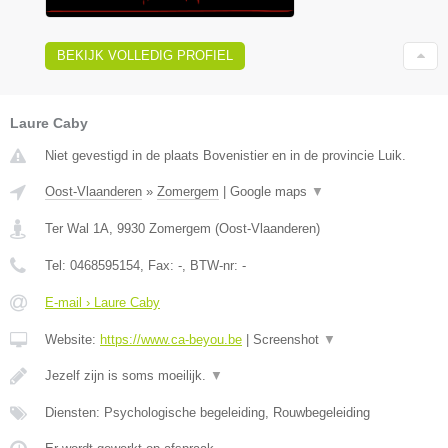
BEKIJK VOLLEDIG PROFIEL
Laure Caby
Niet gevestigd in de plaats Bovenistier en in de provincie Luik.
Oost-Vlaanderen
»
Zomergem
|
Google maps
▼
Ter Wal 1A
,
9930
Zomergem
(
Oost-Vlaanderen
)
Tel:
0468595154
, Fax:
-
, BTW-nr:
-
E-mail › Laure Caby
Website:
https://www.ca-beyou.be
|
Screenshot
▼
Jezelf zijn is soms moeilijk.
▼
Diensten: Psychologische begeleiding, Rouwbegeleiding