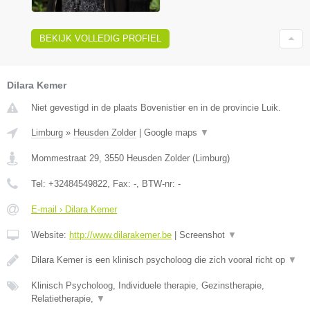
BEKIJK VOLLEDIG PROFIEL
Dilara Kemer
Niet gevestigd in de plaats Bovenistier en in de provincie Luik.
Limburg
»
Heusden Zolder
|
Google maps
▼
Mommestraat 29
,
3550
Heusden Zolder
(
Limburg
)
Tel:
+32484549822
, Fax:
-
, BTW-nr:
-
E-mail › Dilara Kemer
Website:
http://www.dilarakemer.be
|
Screenshot
▼
Dilara Kemer is een klinisch psycholoog die zich vooral richt op
▼
Klinisch Psycholoog, Individuele therapie, Gezinstherapie,
Relatietherapie,
▼