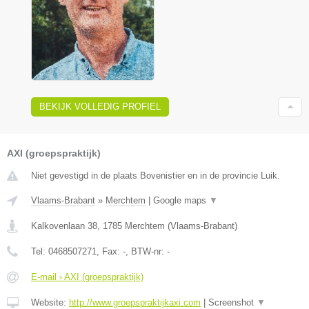
BEKIJK VOLLEDIG PROFIEL
AXI (groepspraktijk)
Niet gevestigd in de plaats Bovenistier en in de provincie Luik.
Vlaams-Brabant
»
Merchtem
|
Google maps
▼
Kalkovenlaan 38
,
1785
Merchtem
(
Vlaams-Brabant
)
Tel:
0468507271
, Fax:
-
, BTW-nr:
-
E-mail › AXI (groepspraktijk)
Website:
http://www.groepspraktijkaxi.com
|
Screenshot
▼