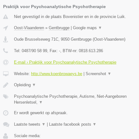
Praktijk voor Psychoanalytische Psychotherapie
Niet gevestigd in de plaats Bovenistier en in de provincie Luik.
Oost-Vlaanderen
»
Gentbrugge
|
Google maps
▼
Oude Brusselseweg 71C
,
9050
Gentbrugge
(
Oost-Vlaanderen
)
Tel:
0487/90 58 99
, Fax:
-
, BTW-nr:
0818.613.286
E-mail › Praktijk voor Psychoanalytische Psychotherapie
Website:
http://www.koenbrowaeys.be
|
Screenshot
▼
Opleiding
▼
Psychoanalytische Psychotherapie, Autisme, Niet-Aangeboren
Hersenletsel,
▼
Er wordt gewerkt op afspraak.
Laatste tweets
▼
|
Laatste facebook posts
▼
Sociale media: