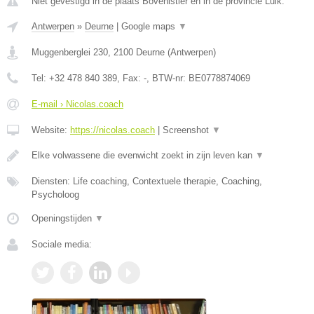
Niet gevestigd in de plaats Bovenistier en in de provincie Luik.
Antwerpen
»
Deurne
|
Google maps
▼
Muggenberglei 230
,
2100
Deurne
(
Antwerpen
)
Tel:
+32 478 840 389
, Fax:
-
, BTW-nr:
BE0778874069
E-mail › Nicolas.coach
Website:
https://nicolas.coach
|
Screenshot
▼
Elke volwassene die evenwicht zoekt in zijn leven kan
▼
Diensten: Life coaching, Contextuele therapie, Coaching,
Psycholoog
Openingstijden
▼
Sociale media: