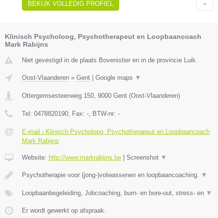
BEKIJK VOLLEDIG PROFIEL
Klinisch Psycholoog, Psychotherapeut en Loopbaancoach
Mark Rabijns
Niet gevestigd in de plaats Bovenistier en in de provincie Luik.
Oost-Vlaanderen
»
Gent
|
Google maps
▼
Ottergemsesteenweg 150
,
9000
Gent
(
Oost-Vlaanderen
)
Tel:
0478820190
, Fax:
-
, BTW-nr:
-
E-mail › Klinisch Psycholoog, Psychotherapeut en Loopbaancoach
Mark Rabijns
Website:
http://www.markrabijns.be
|
Screenshot
▼
Psychotherapie voor (jong-)volwassenen en loopbaancoaching.
▼
Loopbaanbegeleiding, Jobcoaching, burn- en bore-out, stress- en
▼
Er wordt gewerkt op afspraak.