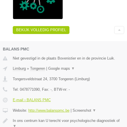
BEKIJK VOLLEDIG PROFIEL
BALANS PMC
Niet gevestigd in de plaats Bovenistier en in de provincie Luik.
Limburg
»
Tongeren
|
Google maps
▼
Tongersveldstraat 24
,
3700
Tongeren
(
Limburg
)
Tel:
0478771090
, Fax:
-
, BTW-nr:
-
E-mail › BALANS PMC
Website:
http://www.balanspmc.be
|
Screenshot
▼
In ons centrum kan U terecht voor psychologische diagnostiek of
▼