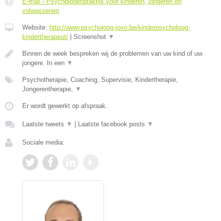
E-mail › Psychologenpraktijk voor kinderen, jongeren en
volwassenen
Website:
http://www.psycholoog-jovo.be/kinderpsycholoog-
kindertherapeut/
|
Screenshot
▼
Binnen de week bespreken wij de problemen van uw kind of uw
jongere. In een
▼
Psychotherapie, Coaching, Supervisie, Kindertherapie,
Jongerentherapie,
▼
Er wordt gewerkt op afspraak.
Laatste tweets
▼
|
Laatste facebook posts
▼
Sociale media: