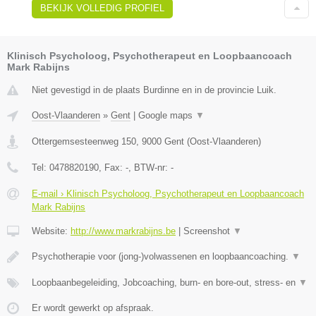
BEKIJK VOLLEDIG PROFIEL
Klinisch Psycholoog, Psychotherapeut en Loopbaancoach
Mark Rabijns
Niet gevestigd in de plaats Burdinne en in de provincie Luik.
Oost-Vlaanderen
»
Gent
|
Google maps
▼
Ottergemsesteenweg 150
,
9000
Gent
(
Oost-Vlaanderen
)
Tel:
0478820190
, Fax:
-
, BTW-nr:
-
E-mail › Klinisch Psycholoog, Psychotherapeut en Loopbaancoach
Mark Rabijns
Website:
http://www.markrabijns.be
|
Screenshot
▼
Psychotherapie voor (jong-)volwassenen en loopbaancoaching.
▼
Loopbaanbegeleiding, Jobcoaching, burn- en bore-out, stress- en
▼
Er wordt gewerkt op afspraak.