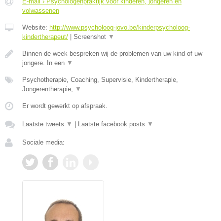
E-mail › Psychologenpraktijk voor kinderen, jongeren en
volwassenen
Website:
http://www.psycholoog-jovo.be/kinderpsycholoog-
kindertherapeut/
|
Screenshot
▼
Binnen de week bespreken wij de problemen van uw kind of uw
jongere. In een
▼
Psychotherapie, Coaching, Supervisie, Kindertherapie,
Jongerentherapie,
▼
Er wordt gewerkt op afspraak.
Laatste tweets
▼
|
Laatste facebook posts
▼
Sociale media: