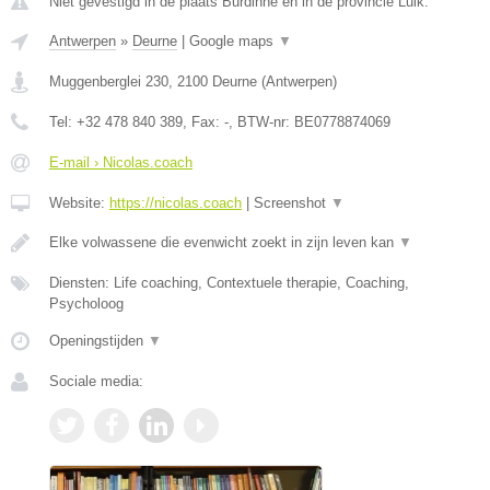
Niet gevestigd in de plaats Burdinne en in de provincie Luik.
Antwerpen
»
Deurne
|
Google maps
▼
Muggenberglei 230
,
2100
Deurne
(
Antwerpen
)
Tel:
+32 478 840 389
, Fax:
-
, BTW-nr:
BE0778874069
E-mail › Nicolas.coach
Website:
https://nicolas.coach
|
Screenshot
▼
Elke volwassene die evenwicht zoekt in zijn leven kan
▼
Diensten: Life coaching, Contextuele therapie, Coaching,
Psycholoog
Openingstijden
▼
Sociale media: