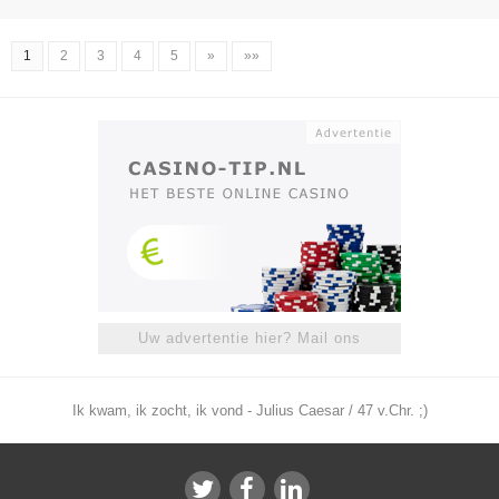
1
2
3
4
5
»
»»
Uw advertentie hier? Mail ons
Ik kwam, ik zocht, ik vond - Julius Caesar / 47 v.Chr. ;)