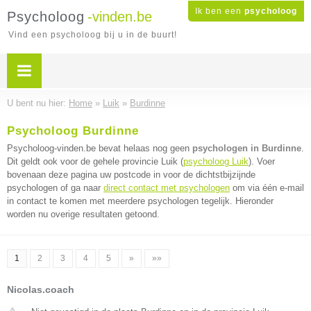
Ik ben een
psycholoog
Psycholoog
-vinden.be
Vind een psycholoog bij u in de buurt!
U bent nu hier:
Home
»
Luik
»
Burdinne
Psycholoog Burdinne
Psycholoog-vinden.be bevat helaas nog geen
psychologen in Burdinne
.
Dit geldt ook voor de gehele provincie Luik (
psycholoog Luik
). Voer
bovenaan deze pagina uw postcode in voor de dichtstbijzijnde
psychologen of ga naar
direct contact met psychologen
om via één e-mail
in contact te komen met meerdere psychologen tegelijk. Hieronder
worden nu overige resultaten getoond.
1
2
3
4
5
»
»»
Nicolas.coach