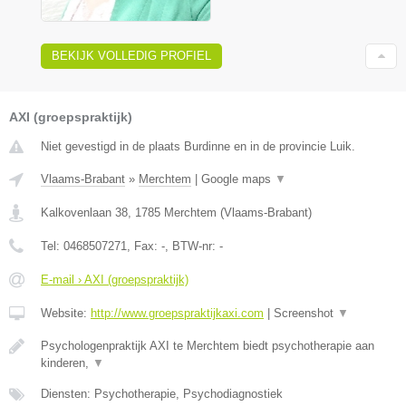
BEKIJK VOLLEDIG PROFIEL
AXI (groepspraktijk)
Niet gevestigd in de plaats Burdinne en in de provincie Luik.
Vlaams-Brabant
»
Merchtem
|
Google maps
▼
Kalkovenlaan 38
,
1785
Merchtem
(
Vlaams-Brabant
)
Tel:
0468507271
, Fax:
-
, BTW-nr:
-
E-mail › AXI (groepspraktijk)
Website:
http://www.groepspraktijkaxi.com
|
Screenshot
▼
Psychologenpraktijk AXI te Merchtem biedt psychotherapie aan
kinderen,
▼
Diensten: Psychotherapie, Psychodiagnostiek