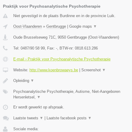
Praktijk voor Psychoanalytische Psychotherapie
Niet gevestigd in de plaats Burdinne en in de provincie Luik.
Oost-Vlaanderen
»
Gentbrugge
|
Google maps
▼
Oude Brusselseweg 71C
,
9050
Gentbrugge
(
Oost-Vlaanderen
)
Tel:
0487/90 58 99
, Fax:
-
, BTW-nr:
0818.613.286
E-mail › Praktijk voor Psychoanalytische Psychotherapie
Website:
http://www.koenbrowaeys.be
|
Screenshot
▼
Opleiding
▼
Psychoanalytische Psychotherapie, Autisme, Niet-Aangeboren
Hersenletsel,
▼
Er wordt gewerkt op afspraak.
Laatste tweets
▼
|
Laatste facebook posts
▼
Sociale media: