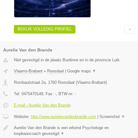
BEKIJK VOLLEDIG PROFIEL
Aurelie Van den Brande
Niet gevestigd in de plaats Burdinne en in de provincie Luik.
Vlaams-Brabant
»
Roosdaal
|
Google maps
▼
Rombautstraat 2a
,
1760
Roosdaal
(
Vlaams-Brabant
)
Tel:
0475470149
, Fax:
-
, BTW-nr:
-
E-mail › Aurelie Van den Brande
Website:
http://www.aurelievandenbrande.com
|
Screenshot
▼
Aurelie Van den Brande is een erkend Psychologe en
loopbaancoach gevestigd
▼