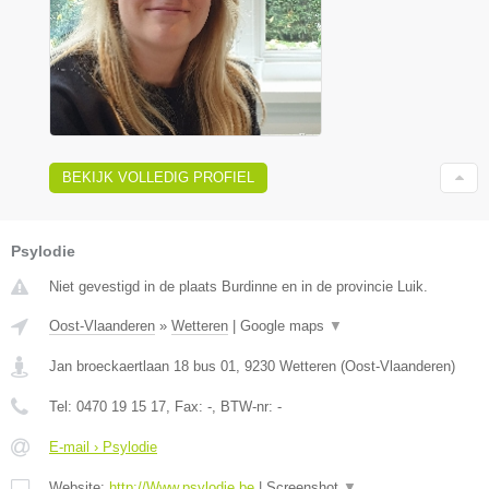
BEKIJK VOLLEDIG PROFIEL
Psylodie
Niet gevestigd in de plaats Burdinne en in de provincie Luik.
Oost-Vlaanderen
»
Wetteren
|
Google maps
▼
Jan broeckaertlaan 18 bus 01
,
9230
Wetteren
(
Oost-Vlaanderen
)
Tel:
0470 19 15 17
, Fax:
-
, BTW-nr:
-
E-mail › Psylodie
Website:
http://Www.psylodie.be
|
Screenshot
▼