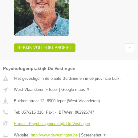
BEKIJK VOLLEDIG PROFIEL
Psychologenpraktijk De Vestingen
Niet gevestigd in de plaats Burdinne en in de provincie Luik.
West-Vlaanderen
»
Ieper
|
Google maps
▼
Bukkersstraat 12
,
8900
Ieper
(
West-Vlaanderen
)
Tel:
057/215 316
, Fax:
-
, BTW-nr:
862926747
E-mail › Psychologenpraktijk De Vestingen
Website:
http://www.devestingen.be
|
Screenshot
▼