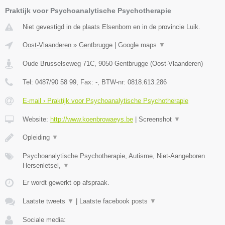
Praktijk voor Psychoanalytische Psychotherapie
Niet gevestigd in de plaats Elsenborn en in de provincie Luik.
Oost-Vlaanderen
»
Gentbrugge
|
Google maps
▼
Oude Brusselseweg 71C
,
9050
Gentbrugge
(
Oost-Vlaanderen
)
Tel:
0487/90 58 99
, Fax:
-
, BTW-nr:
0818.613.286
E-mail › Praktijk voor Psychoanalytische Psychotherapie
Website:
http://www.koenbrowaeys.be
|
Screenshot
▼
Opleiding
▼
Psychoanalytische Psychotherapie, Autisme, Niet-Aangeboren
Hersenletsel,
▼
Er wordt gewerkt op afspraak.
Laatste tweets
▼
|
Laatste facebook posts
▼
Sociale media: