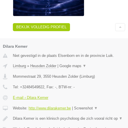
BEKIJK VOLLEDIG PROFIEL
Dilara Kemer
Niet gevestigd in de plaats Elsenborn en in de provincie Luik.
Limburg
»
Heusden Zolder
|
Google maps
▼
Mommestraat 29
,
3550
Heusden Zolder
(
Limburg
)
Tel:
+32484549822
, Fax:
-
, BTW-nr:
-
E-mail › Dilara Kemer
Website:
http://www.dilarakemer.be
|
Screenshot
▼
Dilara Kemer is een klinisch psycholoog die zich vooral richt op
▼