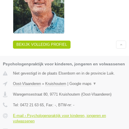
BEKIJK VOLLEDIG PROFIEL
Psychologenpraktijk voor kinderen, jongeren en volwassenen
Niet gevestigd in de plaats Elsenborn en in de provincie Luik.
Oost-Vlaanderen
»
Kruishoutem
|
Google maps
▼
Waregemsestraat 80
,
9771
Kruishoutem
(
Oost-Vlaanderen
)
Tel:
0472 21 63 65
, Fax:
-
, BTW-nr:
-
E-mail › Psychologenpraktijk voor kinderen, jongeren en
volwassenen