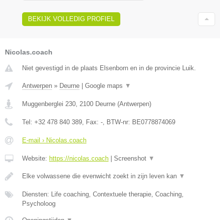
BEKIJK VOLLEDIG PROFIEL
Nicolas.coach
Niet gevestigd in de plaats Elsenborn en in de provincie Luik.
Antwerpen
»
Deurne
|
Google maps
▼
Muggenberglei 230
,
2100
Deurne
(
Antwerpen
)
Tel:
+32 478 840 389
, Fax:
-
, BTW-nr:
BE0778874069
E-mail › Nicolas.coach
Website:
https://nicolas.coach
|
Screenshot
▼
Elke volwassene die evenwicht zoekt in zijn leven kan
▼
Diensten: Life coaching, Contextuele therapie, Coaching,
Psycholoog