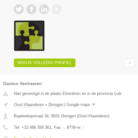
BEKIJK VOLLEDIG PROFIEL
Gaston Vanhaeren
Niet gevestigd in de plaats Elsenborn en in de provincie Luik.
Oost-Vlaanderen
»
Drongen
|
Google maps
▼
Baarledorpstraat 34
,
9031
Drongen
(
Oost-Vlaanderen
)
Tel:
+32 486 358 361
, Fax:
-
, BTW-nr:
-