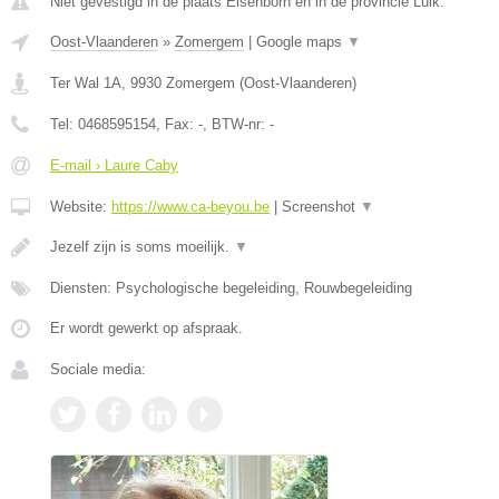
Niet gevestigd in de plaats Elsenborn en in de provincie Luik.
Oost-Vlaanderen
»
Zomergem
|
Google maps
▼
Ter Wal 1A
,
9930
Zomergem
(
Oost-Vlaanderen
)
Tel:
0468595154
, Fax:
-
, BTW-nr:
-
E-mail › Laure Caby
Website:
https://www.ca-beyou.be
|
Screenshot
▼
Jezelf zijn is soms moeilijk.
▼
Diensten: Psychologische begeleiding, Rouwbegeleiding
Er wordt gewerkt op afspraak.
Sociale media: