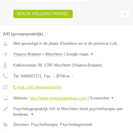
BEKIJK VOLLEDIG PROFIEL
AXI (groepspraktijk)
Niet gevestigd in de plaats Elsenborn en in de provincie Luik.
Vlaams-Brabant
»
Merchtem
|
Google maps
▼
Kalkovenlaan 38
,
1785
Merchtem
(
Vlaams-Brabant
)
Tel:
0468507271
, Fax:
-
, BTW-nr:
-
E-mail › AXI (groepspraktijk)
Website:
http://www.groepspraktijkaxi.com
|
Screenshot
▼
Psychologenpraktijk AXI te Merchtem biedt psychotherapie aan
kinderen,
▼
Diensten: Psychotherapie, Psychodiagnostiek