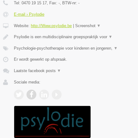
Tel:
0470 19 15 17
, Fax:
-
, BTW-nr:
-
E-mail › Psylodie
Website:
http://Www.psylodie.be
|
Screenshot
▼
Psylodie is een multidisciplinaire groepspraktijk voor
▼
Psychologie-psychotherapie voor kinderen en jongeren,
▼
Er wordt gewerkt op afspraak.
Laatste facebook posts
▼
Sociale media: