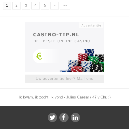
1
2
3
4
5
»
»»
Uw advertentie hier? Mail ons
Ik kwam, ik zocht, ik vond - Julius Caesar / 47 v.Chr. ;)