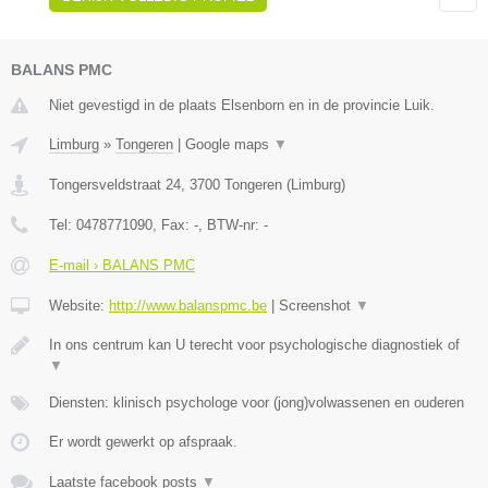
BALANS PMC
Niet gevestigd in de plaats Elsenborn en in de provincie Luik.
Limburg
»
Tongeren
|
Google maps
▼
Tongersveldstraat 24
,
3700
Tongeren
(
Limburg
)
Tel:
0478771090
, Fax:
-
, BTW-nr:
-
E-mail › BALANS PMC
Website:
http://www.balanspmc.be
|
Screenshot
▼
In ons centrum kan U terecht voor psychologische diagnostiek of
▼
Diensten: klinisch psychologe voor (jong)volwassenen en ouderen
Er wordt gewerkt op afspraak.
Laatste facebook posts
▼