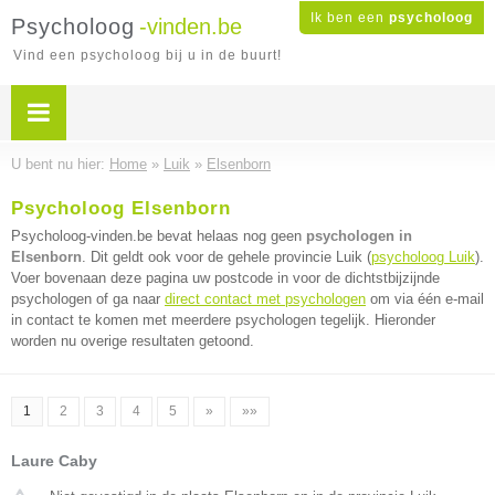
Ik ben een
psycholoog
Psycholoog
-vinden.be
Vind een psycholoog bij u in de buurt!
U bent nu hier:
Home
»
Luik
»
Elsenborn
Psycholoog Elsenborn
Psycholoog-vinden.be bevat helaas nog geen
psychologen in
Elsenborn
. Dit geldt ook voor de gehele provincie Luik (
psycholoog Luik
).
Voer bovenaan deze pagina uw postcode in voor de dichtstbijzijnde
psychologen of ga naar
direct contact met psychologen
om via één e-mail
in contact te komen met meerdere psychologen tegelijk. Hieronder
worden nu overige resultaten getoond.
1
2
3
4
5
»
»»
Laure Caby