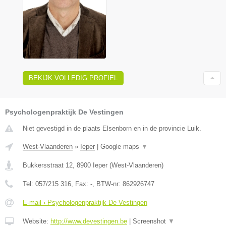
BEKIJK VOLLEDIG PROFIEL
Psychologenpraktijk De Vestingen
Niet gevestigd in de plaats Elsenborn en in de provincie Luik.
West-Vlaanderen
»
Ieper
|
Google maps
▼
Bukkersstraat 12
,
8900
Ieper
(
West-Vlaanderen
)
Tel:
057/215 316
, Fax:
-
, BTW-nr:
862926747
E-mail › Psychologenpraktijk De Vestingen
Website:
http://www.devestingen.be
|
Screenshot
▼