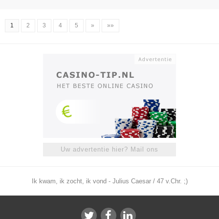
1
2
3
4
5
»
»»
Uw advertentie hier? Mail ons
Ik kwam, ik zocht, ik vond - Julius Caesar / 47 v.Chr. ;)