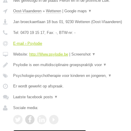
Niet gevestigd in de plaats Fleron en in de provincie Luik.
Oost-Vlaanderen
»
Wetteren
|
Google maps
▼
Jan broeckaertlaan 18 bus 01
,
9230
Wetteren
(
Oost-Vlaanderen
)
Tel:
0470 19 15 17
, Fax:
-
, BTW-nr:
-
E-mail › Psylodie
Website:
http://Www.psylodie.be
|
Screenshot
▼
Psylodie is een multidisciplinaire groepspraktijk voor
▼
Psychologie-psychotherapie voor kinderen en jongeren,
▼
Er wordt gewerkt op afspraak.
Laatste facebook posts
▼
Sociale media: