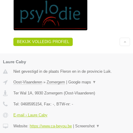
BEKIJK VOLLEDIG PROFIEL
Laure Caby
Niet gevestigd in de plaats Fleron en in de provincie Luik.
Oost-Vlaanderen
»
Zomergem
|
Google maps
▼
Ter Wal 1A
,
9930
Zomergem
(
Oost-Vlaanderen
)
Tel:
0468595154
, Fax:
-
, BTW-nr:
-
E-mail › Laure Caby
Website:
https://www.ca-beyou.be
|
Screenshot
▼