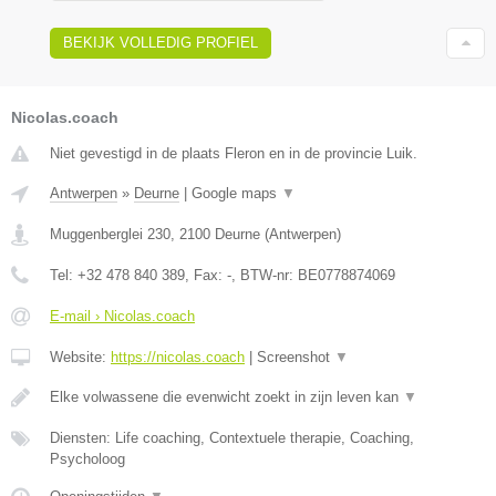
BEKIJK VOLLEDIG PROFIEL
Nicolas.coach
Niet gevestigd in de plaats Fleron en in de provincie Luik.
Antwerpen
»
Deurne
|
Google maps
▼
Muggenberglei 230
,
2100
Deurne
(
Antwerpen
)
Tel:
+32 478 840 389
, Fax:
-
, BTW-nr:
BE0778874069
E-mail › Nicolas.coach
Website:
https://nicolas.coach
|
Screenshot
▼
Elke volwassene die evenwicht zoekt in zijn leven kan
▼
Diensten: Life coaching, Contextuele therapie, Coaching,
Psycholoog