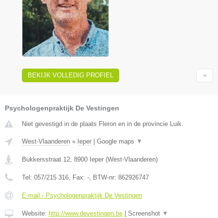
BEKIJK VOLLEDIG PROFIEL
Psychologenpraktijk De Vestingen
Niet gevestigd in de plaats Fleron en in de provincie Luik.
West-Vlaanderen
»
Ieper
|
Google maps
▼
Bukkersstraat 12
,
8900
Ieper
(
West-Vlaanderen
)
Tel:
057/215 316
, Fax:
-
, BTW-nr:
862926747
E-mail › Psychologenpraktijk De Vestingen
Website:
http://www.devestingen.be
|
Screenshot
▼