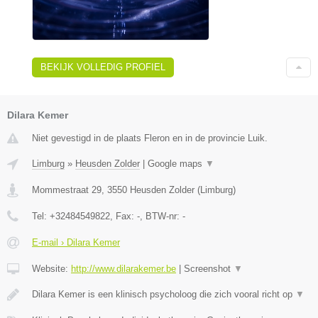
BEKIJK VOLLEDIG PROFIEL
Dilara Kemer
Niet gevestigd in de plaats Fleron en in de provincie Luik.
Limburg
»
Heusden Zolder
|
Google maps
▼
Mommestraat 29
,
3550
Heusden Zolder
(
Limburg
)
Tel:
+32484549822
, Fax:
-
, BTW-nr:
-
E-mail › Dilara Kemer
Website:
http://www.dilarakemer.be
|
Screenshot
▼
Dilara Kemer is een klinisch psycholoog die zich vooral richt op
▼