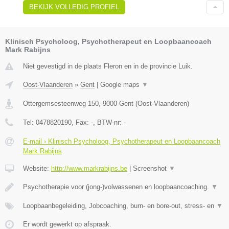
BEKIJK VOLLEDIG PROFIEL
Klinisch Psycholoog, Psychotherapeut en Loopbaancoach
Mark Rabijns
Niet gevestigd in de plaats Fleron en in de provincie Luik.
Oost-Vlaanderen
»
Gent
|
Google maps
▼
Ottergemsesteenweg 150
,
9000
Gent
(
Oost-Vlaanderen
)
Tel:
0478820190
, Fax:
-
, BTW-nr:
-
E-mail › Klinisch Psycholoog, Psychotherapeut en Loopbaancoach
Mark Rabijns
Website:
http://www.markrabijns.be
|
Screenshot
▼
Psychotherapie voor (jong-)volwassenen en loopbaancoaching.
▼
Loopbaanbegeleiding, Jobcoaching, burn- en bore-out, stress- en
▼
Er wordt gewerkt op afspraak.