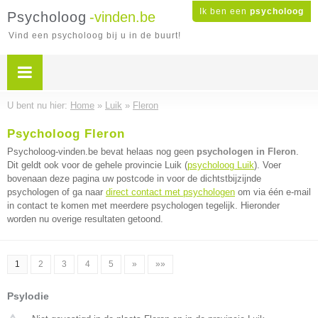
Ik ben een
psycholoog
Psycholoog
-vinden.be
Vind een psycholoog bij u in de buurt!
U bent nu hier:
Home
»
Luik
»
Fleron
Psycholoog Fleron
Psycholoog-vinden.be bevat helaas nog geen
psychologen in Fleron
.
Dit geldt ook voor de gehele provincie Luik (
psycholoog Luik
). Voer
bovenaan deze pagina uw postcode in voor de dichtstbijzijnde
psychologen of ga naar
direct contact met psychologen
om via één e-mail
in contact te komen met meerdere psychologen tegelijk. Hieronder
worden nu overige resultaten getoond.
1
2
3
4
5
»
»»
Psylodie