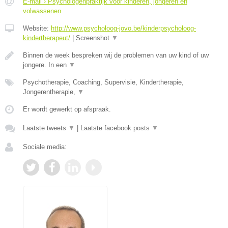
E-mail › Psychologenpraktijk voor kinderen, jongeren en
volwassenen
Website:
http://www.psycholoog-jovo.be/kinderpsycholoog-
kindertherapeut/
|
Screenshot
▼
Binnen de week bespreken wij de problemen van uw kind of uw
jongere. In een
▼
Psychotherapie, Coaching, Supervisie, Kindertherapie,
Jongerentherapie,
▼
Er wordt gewerkt op afspraak.
Laatste tweets
▼
|
Laatste facebook posts
▼
Sociale media: