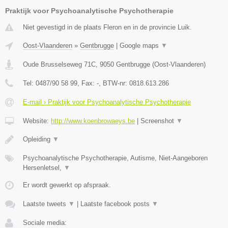
Praktijk voor Psychoanalytische Psychotherapie
Niet gevestigd in de plaats Fleron en in de provincie Luik.
Oost-Vlaanderen
»
Gentbrugge
|
Google maps
▼
Oude Brusselseweg 71C
,
9050
Gentbrugge
(
Oost-Vlaanderen
)
Tel:
0487/90 58 99
, Fax:
-
, BTW-nr:
0818.613.286
E-mail › Praktijk voor Psychoanalytische Psychotherapie
Website:
http://www.koenbrowaeys.be
|
Screenshot
▼
Opleiding
▼
Psychoanalytische Psychotherapie, Autisme, Niet-Aangeboren
Hersenletsel,
▼
Er wordt gewerkt op afspraak.
Laatste tweets
▼
|
Laatste facebook posts
▼
Sociale media: