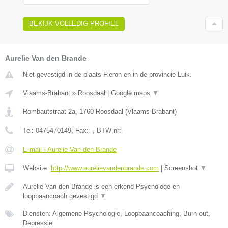
BEKIJK VOLLEDIG PROFIEL
Aurelie Van den Brande
Niet gevestigd in de plaats Fleron en in de provincie Luik.
Vlaams-Brabant
»
Roosdaal
|
Google maps
▼
Rombautstraat 2a
,
1760
Roosdaal
(
Vlaams-Brabant
)
Tel:
0475470149
, Fax:
-
, BTW-nr:
-
E-mail › Aurelie Van den Brande
Website:
http://www.aurelievandenbrande.com
|
Screenshot
▼
Aurelie Van den Brande is een erkend Psychologe en
loopbaancoach gevestigd
▼
Diensten: Algemene Psychologie, Loopbaancoaching, Burn-out,
Depressie