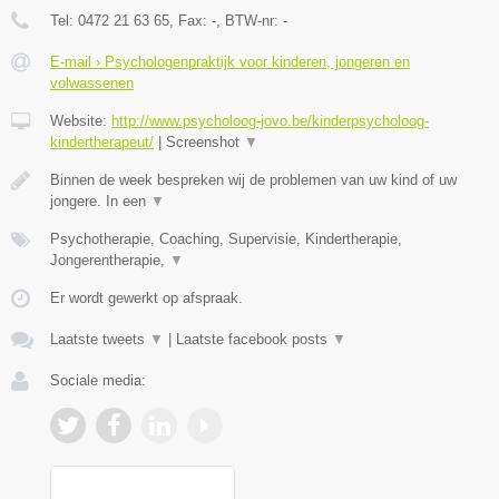
Tel:
0472 21 63 65
, Fax:
-
, BTW-nr:
-
E-mail › Psychologenpraktijk voor kinderen, jongeren en
volwassenen
Website:
http://www.psycholoog-jovo.be/kinderpsycholoog-
kindertherapeut/
|
Screenshot
▼
Binnen de week bespreken wij de problemen van uw kind of uw
jongere. In een
▼
Psychotherapie, Coaching, Supervisie, Kindertherapie,
Jongerentherapie,
▼
Er wordt gewerkt op afspraak.
Laatste tweets
▼
|
Laatste facebook posts
▼
Sociale media: