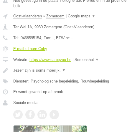
Niet gevestigd in de plaats Hollogne aux Pierres en in de provincie
Luik.
Oost-Vlaanderen
»
Zomergem
|
Google maps
▼
Ter Wal 1A
,
9930
Zomergem
(
Oost-Vlaanderen
)
Tel:
0468595154
, Fax:
-
, BTW-nr:
-
E-mail › Laure Caby
Website:
https://www.ca-beyou.be
|
Screenshot
▼
Jezelf zijn is soms moeilijk.
▼
Diensten: Psychologische begeleiding, Rouwbegeleiding
Er wordt gewerkt op afspraak.
Sociale media: