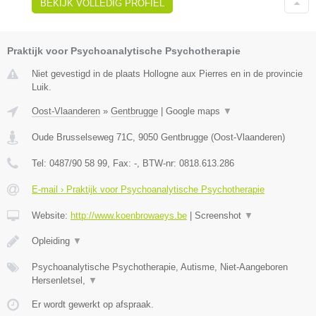
BEKIJK VOLLEDIG PROFIEL
Praktijk voor Psychoanalytische Psychotherapie
Niet gevestigd in de plaats Hollogne aux Pierres en in de provincie
Luik.
Oost-Vlaanderen
»
Gentbrugge
|
Google maps
▼
Oude Brusselseweg 71C
,
9050
Gentbrugge
(
Oost-Vlaanderen
)
Tel:
0487/90 58 99
, Fax:
-
, BTW-nr:
0818.613.286
E-mail › Praktijk voor Psychoanalytische Psychotherapie
Website:
http://www.koenbrowaeys.be
|
Screenshot
▼
Opleiding
▼
Psychoanalytische Psychotherapie, Autisme, Niet-Aangeboren
Hersenletsel,
▼
Er wordt gewerkt op afspraak.