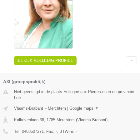
BEKIJK VOLLEDIG PROFIEL
AXI (groepspraktijk)
Niet gevestigd in de plaats Hollogne aux Pierres en in de provincie
Luik.
Vlaams-Brabant
»
Merchtem
|
Google maps
▼
Kalkovenlaan 38
,
1785
Merchtem
(
Vlaams-Brabant
)
Tel:
0468507271
, Fax:
-
, BTW-nr:
-