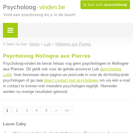
Ik ben een
psycholoog
Psycholoog
-vinden.be
Vind een psycholoog bij u in de buurt!
U bent nu hier:
Home
»
Luik
»
Hollogne aux Pierres
Psycholoog Hollogne aux Pierres
Psycholoog-vinden.be bevat helaas nog geen
psychologen in Hollogne
aux Pierres
. Dit geldt ook voor de gehele provincie Luik (
psycholoog
Luik
). Voer bovenaan deze pagina uw postcode in voor de dichtstbijzijnde
psychologen of ga naar
direct contact met psychologen
om via één e-mail
in contact te komen met meerdere psychologen tegelijk. Hieronder
worden nu overige resultaten getoond.
1
2
3
4
5
»
»»
Laure Caby