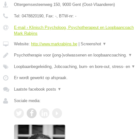
Ottergemsesteenweg 150
,
9000
Gent
(
Oost-Vlaanderen
)
Tel:
0478820190
, Fax:
-
, BTW-nr:
-
E-mail › Klinisch Psycholoog, Psychotherapeut en Loopbaancoach
Mark Rabijns
Website:
http://www.markrabijns.be
|
Screenshot
▼
Psychotherapie voor (jong-)volwassenen en loopbaancoaching.
▼
Loopbaanbegeleiding, Jobcoaching, burn- en bore-out, stress- en
▼
Er wordt gewerkt op afspraak.
Laatste facebook posts
▼
Sociale media: