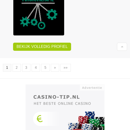
BEKIJK VOLLEDIG PROFIEL
1
2
3
4
5
»
»»