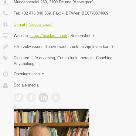
Muggenberglei 230
,
2100
Deurne
(
Antwerpen
)
Tel:
+32 478 840 389
, Fax:
-
, BTW-nr:
BE0778874069
E-mail › Nicolas.coach
Website:
https://nicolas.coach
|
Screenshot
▼
Elke volwassene die evenwicht zoekt in zijn leven kan
▼
Diensten: Life coaching, Contextuele therapie, Coaching,
Psycholoog
Openingstijden
▼
Sociale media: