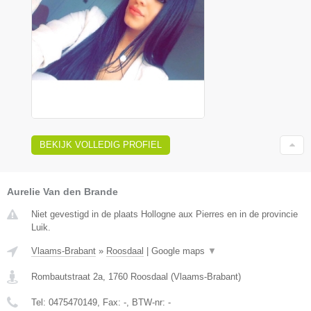
BEKIJK VOLLEDIG PROFIEL
Aurelie Van den Brande
Niet gevestigd in de plaats Hollogne aux Pierres en in de provincie
Luik.
Vlaams-Brabant
»
Roosdaal
|
Google maps
▼
Rombautstraat 2a
,
1760
Roosdaal
(
Vlaams-Brabant
)
Tel:
0475470149
, Fax:
-
, BTW-nr:
-