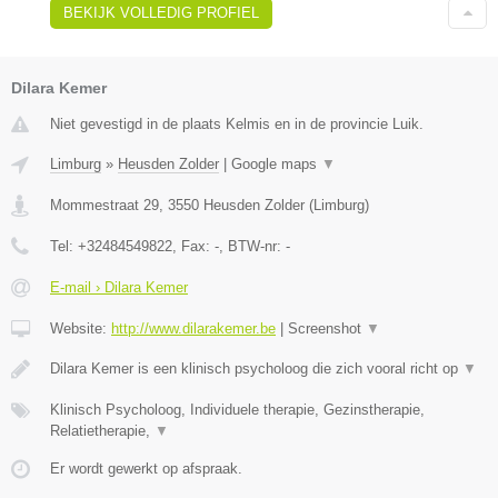
BEKIJK VOLLEDIG PROFIEL
Dilara Kemer
Niet gevestigd in de plaats Kelmis en in de provincie Luik.
Limburg
»
Heusden Zolder
|
Google maps
▼
Mommestraat 29
,
3550
Heusden Zolder
(
Limburg
)
Tel:
+32484549822
, Fax:
-
, BTW-nr:
-
E-mail › Dilara Kemer
Website:
http://www.dilarakemer.be
|
Screenshot
▼
Dilara Kemer is een klinisch psycholoog die zich vooral richt op
▼
Klinisch Psycholoog, Individuele therapie, Gezinstherapie,
Relatietherapie,
▼
Er wordt gewerkt op afspraak.