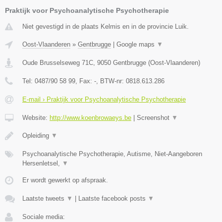
Praktijk voor Psychoanalytische Psychotherapie
Niet gevestigd in de plaats Kelmis en in de provincie Luik.
Oost-Vlaanderen
»
Gentbrugge
|
Google maps
▼
Oude Brusselseweg 71C
,
9050
Gentbrugge
(
Oost-Vlaanderen
)
Tel:
0487/90 58 99
, Fax:
-
, BTW-nr:
0818.613.286
E-mail › Praktijk voor Psychoanalytische Psychotherapie
Website:
http://www.koenbrowaeys.be
|
Screenshot
▼
Opleiding
▼
Psychoanalytische Psychotherapie, Autisme, Niet-Aangeboren
Hersenletsel,
▼
Er wordt gewerkt op afspraak.
Laatste tweets
▼
|
Laatste facebook posts
▼
Sociale media: