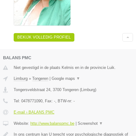
BEKIJK VOLLEDIG PROFIEL
BALANS PMC
Niet gevestigd in de plaats Kelmis en in de provincie Luik.
Limburg
»
Tongeren
|
Google maps
▼
Tongersveldstraat 24
,
3700
Tongeren
(
Limburg
)
Tel:
0478771090
, Fax:
-
, BTW-nr:
-
E-mail › BALANS PMC
Website:
http://www.balanspmc.be
|
Screenshot
▼
In ons centrum kan U terecht voor psychologische diagnostiek of