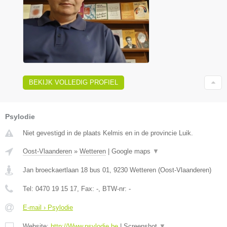
BEKIJK VOLLEDIG PROFIEL
Psylodie
Niet gevestigd in de plaats Kelmis en in de provincie Luik.
Oost-Vlaanderen
»
Wetteren
|
Google maps
▼
Jan broeckaertlaan 18 bus 01
,
9230
Wetteren
(
Oost-Vlaanderen
)
Tel:
0470 19 15 17
, Fax:
-
, BTW-nr:
-
E-mail › Psylodie
Website:
http://Www.psylodie.be
|
Screenshot
▼