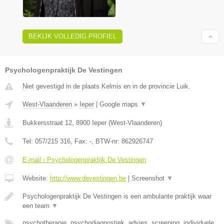
BEKIJK VOLLEDIG PROFIEL
Psychologenpraktijk De Vestingen
Niet gevestigd in de plaats Kelmis en in de provincie Luik.
West-Vlaanderen
»
Ieper
|
Google maps
▼
Bukkersstraat 12
,
8900
Ieper
(
West-Vlaanderen
)
Tel:
057/215 316
, Fax:
-
, BTW-nr:
862926747
E-mail › Psychologenpraktijk De Vestingen
Website:
http://www.devestingen.be
|
Screenshot
▼
Psychologenpraktijk De Vestingen is een ambulante praktijk waar
een team
▼
psychotherapie, psychodiagnostiek, advies, screening, individuele