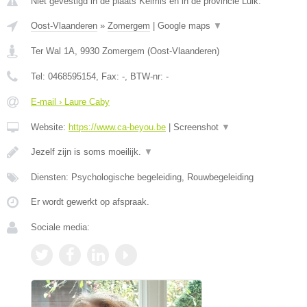
Niet gevestigd in de plaats Kelmis en in de provincie Luik.
Oost-Vlaanderen
»
Zomergem
|
Google maps
▼
Ter Wal 1A
,
9930
Zomergem
(
Oost-Vlaanderen
)
Tel:
0468595154
, Fax:
-
, BTW-nr:
-
E-mail › Laure Caby
Website:
https://www.ca-beyou.be
|
Screenshot
▼
Jezelf zijn is soms moeilijk.
▼
Diensten: Psychologische begeleiding, Rouwbegeleiding
Er wordt gewerkt op afspraak.
Sociale media: