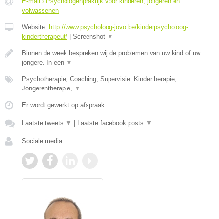
E-mail › Psychologenpraktijk voor kinderen, jongeren en
volwassenen
Website:
http://www.psycholoog-jovo.be/kinderpsycholoog-
kindertherapeut/
|
Screenshot
▼
Binnen de week bespreken wij de problemen van uw kind of uw
jongere. In een
▼
Psychotherapie, Coaching, Supervisie, Kindertherapie,
Jongerentherapie,
▼
Er wordt gewerkt op afspraak.
Laatste tweets
▼
|
Laatste facebook posts
▼
Sociale media: