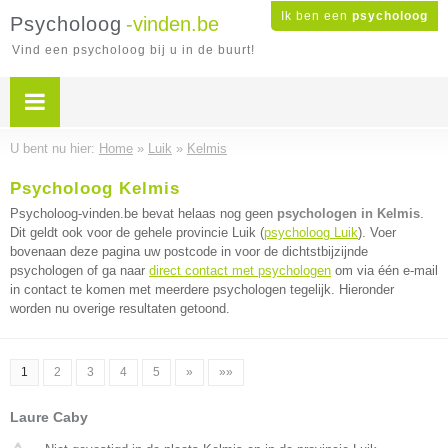
Ik ben een
psycholoog
Psycholoog
-vinden.be
Vind een psycholoog bij u in de buurt!
U bent nu hier:
Home
»
Luik
»
Kelmis
Psycholoog Kelmis
Psycholoog-vinden.be bevat helaas nog geen
psychologen in Kelmis
.
Dit geldt ook voor de gehele provincie Luik (
psycholoog Luik
). Voer
bovenaan deze pagina uw postcode in voor de dichtstbijzijnde
psychologen of ga naar
direct contact met psychologen
om via één e-mail
in contact te komen met meerdere psychologen tegelijk. Hieronder
worden nu overige resultaten getoond.
1
2
3
4
5
»
»»
Laure Caby