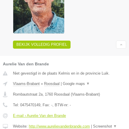
BEKIJK VOLLEDIG PROFIEL
Aurelie Van den Brande
Niet gevestigd in de plaats Kelmis en in de provincie Luik.
Vlaams-Brabant
»
Roosdaal
|
Google maps
▼
Rombautstraat 2a
,
1760
Roosdaal
(
Vlaams-Brabant
)
Tel:
0475470149
, Fax:
-
, BTW-nr:
-
E-mail › Aurelie Van den Brande
Website:
http://www.aurelievandenbrande.com
|
Screenshot
▼