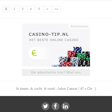
1
2
3
4
5
»
»»
Uw advertentie hier? Mail ons
Ik kwam, ik zocht, ik vond - Julius Caesar / 47 v.Chr. ;)