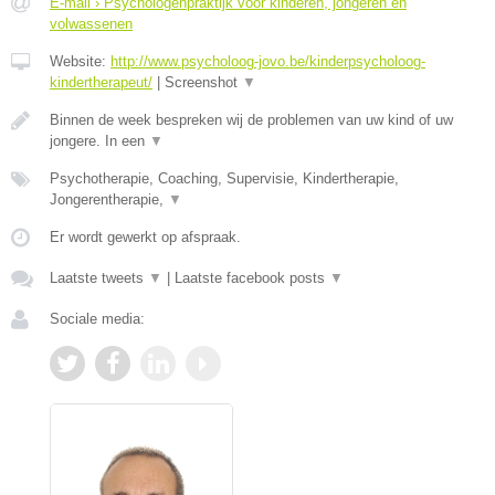
E-mail › Psychologenpraktijk voor kinderen, jongeren en
volwassenen
Website:
http://www.psycholoog-jovo.be/kinderpsycholoog-
kindertherapeut/
|
Screenshot
▼
Binnen de week bespreken wij de problemen van uw kind of uw
jongere. In een
▼
Psychotherapie, Coaching, Supervisie, Kindertherapie,
Jongerentherapie,
▼
Er wordt gewerkt op afspraak.
Laatste tweets
▼
|
Laatste facebook posts
▼
Sociale media: