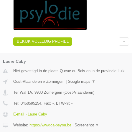
BEKIJK VOLLEDIG PROFIEL
Laure Caby
Niet gevestigd in de plaats Queue du Bois en in de provincie Luik.
Oost-Vlaanderen
»
Zomergem
|
Google maps
▼
Ter Wal 1A
,
9930
Zomergem
(
Oost-Vlaanderen
)
Tel:
0468595154
, Fax:
-
, BTW-nr:
-
E-mail › Laure Caby
Website:
https://www.ca-beyou.be
|
Screenshot
▼