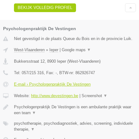
BEKIJK VOLLEDIG PROFIEL
Psychologenpraktijk De Vestingen
Niet gevestigd in de plaats Queue du Bois en in de provincie Luik.
West-Vlaanderen
»
Ieper
|
Google maps
▼
Bukkersstraat 12
,
8900
Ieper
(
West-Vlaanderen
)
Tel:
057/215 316
, Fax:
-
, BTW-nr:
862926747
E-mail › Psychologenpraktijk De Vestingen
Website:
http://www.devestingen.be
|
Screenshot
▼
Psychologenpraktijk De Vestingen is een ambulante praktijk waar
een team
▼
psychotherapie, psychodiagnostiek, advies, screening, individuele
therapie,
▼