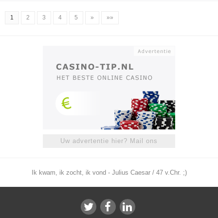
1
2
3
4
5
»
»»
Uw advertentie hier? Mail ons
Ik kwam, ik zocht, ik vond - Julius Caesar / 47 v.Chr. ;)