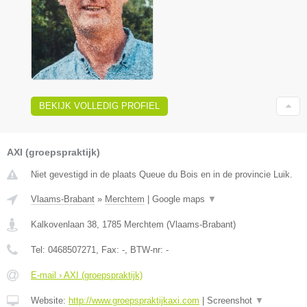
BEKIJK VOLLEDIG PROFIEL
AXI (groepspraktijk)
Niet gevestigd in de plaats Queue du Bois en in de provincie Luik.
Vlaams-Brabant
»
Merchtem
|
Google maps
▼
Kalkovenlaan 38
,
1785
Merchtem
(
Vlaams-Brabant
)
Tel:
0468507271
, Fax:
-
, BTW-nr:
-
E-mail › AXI (groepspraktijk)
Website:
http://www.groepspraktijkaxi.com
|
Screenshot
▼