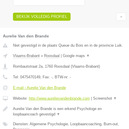
BEKIJK VOLLEDIG PROFIEL
Aurelie Van den Brande
Niet gevestigd in de plaats Queue du Bois en in de provincie Luik.
Vlaams-Brabant
»
Roosdaal
|
Google maps
▼
Rombautstraat 2a
,
1760
Roosdaal
(
Vlaams-Brabant
)
Tel:
0475470149
, Fax:
-
, BTW-nr:
-
E-mail › Aurelie Van den Brande
Website:
http://www.aurelievandenbrande.com
|
Screenshot
▼
Aurelie Van den Brande is een erkend Psychologe en
loopbaancoach gevestigd
▼
Diensten: Algemene Psychologie, Loopbaancoaching, Burn-out,