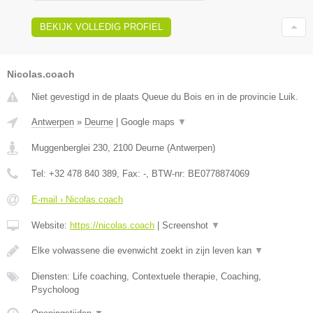
BEKIJK VOLLEDIG PROFIEL
Nicolas.coach
Niet gevestigd in de plaats Queue du Bois en in de provincie Luik.
Antwerpen
»
Deurne
|
Google maps
▼
Muggenberglei 230
,
2100
Deurne
(
Antwerpen
)
Tel:
+32 478 840 389
, Fax:
-
, BTW-nr:
BE0778874069
E-mail › Nicolas.coach
Website:
https://nicolas.coach
|
Screenshot
▼
Elke volwassene die evenwicht zoekt in zijn leven kan
▼
Diensten: Life coaching, Contextuele therapie, Coaching,
Psycholoog