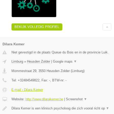
BEKIJK VOLLEDIG PROFIEL
Dilara Kemer
Niet gevestigd in de plaats Queue du Bois en in de provincie Luik.
Limburg
»
Heusden Zolder
|
Google maps
▼
Mommestraat 29
,
3550
Heusden Zolder
(
Limburg
)
Tel:
+32484549822
, Fax:
-
, BTW-nr:
-
E-mail › Dilara Kemer
Website:
http://www.dilarakemer.be
|
Screenshot
▼
Dilara Kemer is een klinisch psycholoog die zich vooral richt op
▼