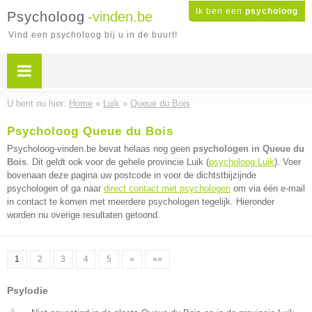
Ik ben een
psycholoog
Psycholoog
-vinden.be
Vind een psycholoog bij u in de buurt!
U bent nu hier:
Home
»
Luik
»
Queue du Bois
Psycholoog Queue du Bois
Psycholoog-vinden.be bevat helaas nog geen
psychologen in Queue du
Bois
. Dit geldt ook voor de gehele provincie Luik (
psycholoog Luik
). Voer
bovenaan deze pagina uw postcode in voor de dichtstbijzijnde
psychologen of ga naar
direct contact met psychologen
om via één e-mail
in contact te komen met meerdere psychologen tegelijk. Hieronder
worden nu overige resultaten getoond.
1
2
3
4
5
»
»»
Psylodie