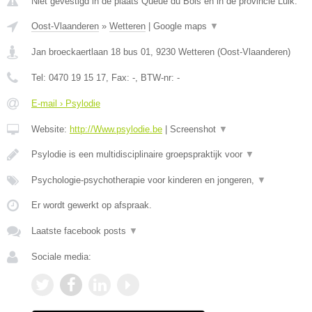
Niet gevestigd in de plaats Queue du Bois en in de provincie Luik.
Oost-Vlaanderen
»
Wetteren
|
Google maps
▼
Jan broeckaertlaan 18 bus 01
,
9230
Wetteren
(
Oost-Vlaanderen
)
Tel:
0470 19 15 17
, Fax:
-
, BTW-nr:
-
E-mail › Psylodie
Website:
http://Www.psylodie.be
|
Screenshot
▼
Psylodie is een multidisciplinaire groepspraktijk voor
▼
Psychologie-psychotherapie voor kinderen en jongeren,
▼
Er wordt gewerkt op afspraak.
Laatste facebook posts
▼
Sociale media: