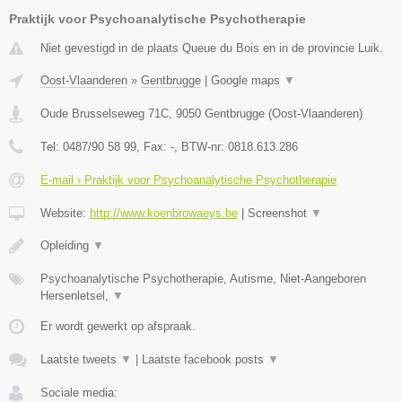
Praktijk voor Psychoanalytische Psychotherapie
Niet gevestigd in de plaats Queue du Bois en in de provincie Luik.
Oost-Vlaanderen
»
Gentbrugge
|
Google maps
▼
Oude Brusselseweg 71C
,
9050
Gentbrugge
(
Oost-Vlaanderen
)
Tel:
0487/90 58 99
, Fax:
-
, BTW-nr:
0818.613.286
E-mail › Praktijk voor Psychoanalytische Psychotherapie
Website:
http://www.koenbrowaeys.be
|
Screenshot
▼
Opleiding
▼
Psychoanalytische Psychotherapie, Autisme, Niet-Aangeboren
Hersenletsel,
▼
Er wordt gewerkt op afspraak.
Laatste tweets
▼
|
Laatste facebook posts
▼
Sociale media: