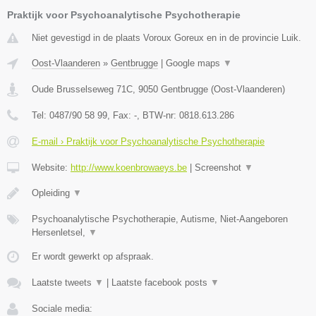
Praktijk voor Psychoanalytische Psychotherapie
Niet gevestigd in de plaats Voroux Goreux en in de provincie Luik.
Oost-Vlaanderen
»
Gentbrugge
|
Google maps
▼
Oude Brusselseweg 71C
,
9050
Gentbrugge
(
Oost-Vlaanderen
)
Tel:
0487/90 58 99
, Fax:
-
, BTW-nr:
0818.613.286
E-mail › Praktijk voor Psychoanalytische Psychotherapie
Website:
http://www.koenbrowaeys.be
|
Screenshot
▼
Opleiding
▼
Psychoanalytische Psychotherapie, Autisme, Niet-Aangeboren
Hersenletsel,
▼
Er wordt gewerkt op afspraak.
Laatste tweets
▼
|
Laatste facebook posts
▼
Sociale media: