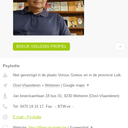
BEKIJK VOLLEDIG PROFIEL
Psylodie
Niet gevestigd in de plaats Voroux Goreux en in de provincie Luik.
Oost-Vlaanderen
»
Wetteren
|
Google maps
▼
Jan broeckaertlaan 18 bus 01
,
9230
Wetteren
(
Oost-Vlaanderen
)
Tel:
0470 19 15 17
, Fax:
-
, BTW-nr:
-
E-mail › Psylodie
Website:
http://Www.psylodie.be
|
Screenshot
▼