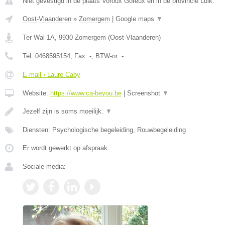
Niet gevestigd in de plaats Voroux Goreux en in de provincie Luik.
Oost-Vlaanderen
»
Zomergem
|
Google maps
▼
Ter Wal 1A
,
9930
Zomergem
(
Oost-Vlaanderen
)
Tel:
0468595154
, Fax:
-
, BTW-nr:
-
E-mail › Laure Caby
Website:
https://www.ca-beyou.be
|
Screenshot
▼
Jezelf zijn is soms moeilijk.
▼
Diensten: Psychologische begeleiding, Rouwbegeleiding
Er wordt gewerkt op afspraak.
Sociale media: