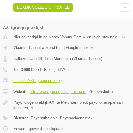
BEKIJK VOLLEDIG PROFIEL
AXI (groepspraktijk)
Niet gevestigd in de plaats Voroux Goreux en in de provincie Luik.
Vlaams-Brabant
»
Merchtem
|
Google maps
▼
Kalkovenlaan 38
,
1785
Merchtem
(
Vlaams-Brabant
)
Tel:
0468507271
, Fax:
-
, BTW-nr:
-
E-mail › AXI (groepspraktijk)
Website:
http://www.groepspraktijkaxi.com
|
Screenshot
▼
Psychologenpraktijk AXI te Merchtem biedt psychotherapie aan
kinderen,
▼
Diensten: Psychotherapie, Psychodiagnostiek
Er wordt gewerkt op afspraak.