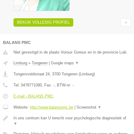
BEKIJK VOLLEDIG PROFIEL
BALANS PMC
Niet gevestigd in de plaats Voroux Goreux en in de provincie Luik.
Limburg
»
Tongeren
|
Google maps
▼
Tongersveldstraat 24
,
3700
Tongeren
(
Limburg
)
Tel:
0478771090
, Fax:
-
, BTW-nr:
-
E-mail › BALANS PMC
Website:
http://www.balanspmc.be
|
Screenshot
▼
In ons centrum kan U terecht voor psychologische diagnostiek of
▼
Diensten: klinisch psychologe voor (jong)volwassenen en ouderen