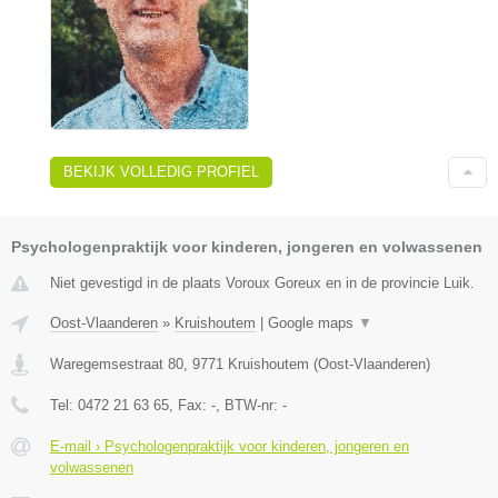
BEKIJK VOLLEDIG PROFIEL
Psychologenpraktijk voor kinderen, jongeren en volwassenen
Niet gevestigd in de plaats Voroux Goreux en in de provincie Luik.
Oost-Vlaanderen
»
Kruishoutem
|
Google maps
▼
Waregemsestraat 80
,
9771
Kruishoutem
(
Oost-Vlaanderen
)
Tel:
0472 21 63 65
, Fax:
-
, BTW-nr:
-
E-mail › Psychologenpraktijk voor kinderen, jongeren en
volwassenen