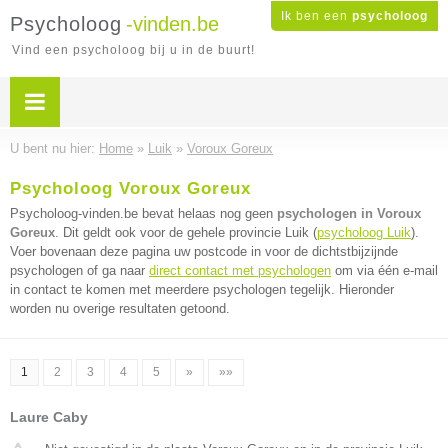
Ik ben een
psycholoog
Psycholoog
-vinden.be
Vind een psycholoog bij u in de buurt!
U bent nu hier:
Home
»
Luik
»
Voroux Goreux
Psycholoog Voroux Goreux
Psycholoog-vinden.be bevat helaas nog geen
psychologen in Voroux
Goreux
. Dit geldt ook voor de gehele provincie Luik (
psycholoog Luik
).
Voer bovenaan deze pagina uw postcode in voor de dichtstbijzijnde
psychologen of ga naar
direct contact met psychologen
om via één e-mail
in contact te komen met meerdere psychologen tegelijk. Hieronder
worden nu overige resultaten getoond.
1
2
3
4
5
»
»»
Laure Caby