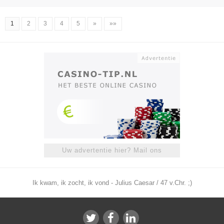
1
2
3
4
5
»
»»
Uw advertentie hier? Mail ons
Ik kwam, ik zocht, ik vond - Julius Caesar / 47 v.Chr. ;)