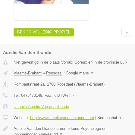
BEKIJK VOLLEDIG PROFIEL
Aurelie Van den Brande
Niet gevestigd in de plaats Voroux Goreux en in de provincie Luik.
Vlaams-Brabant
»
Roosdaal
|
Google maps
▼
Rombautstraat 2a
,
1760
Roosdaal
(
Vlaams-Brabant
)
Tel:
0475470149
, Fax:
-
, BTW-nr:
-
E-mail › Aurelie Van den Brande
Website:
http://www.aurelievandenbrande.com
|
Screenshot
▼
Aurelie Van den Brande is een erkend Psychologe en
loopbaancoach gevestigd
▼