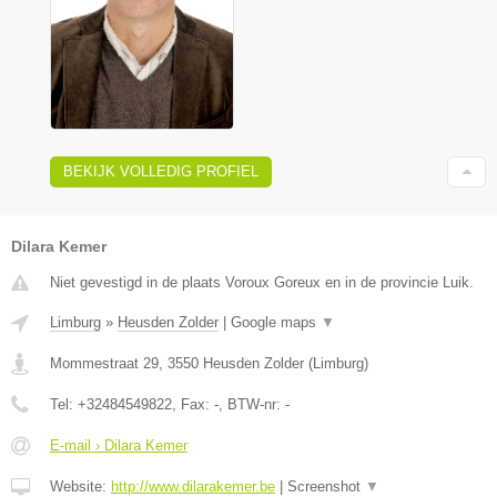
BEKIJK VOLLEDIG PROFIEL
Dilara Kemer
Niet gevestigd in de plaats Voroux Goreux en in de provincie Luik.
Limburg
»
Heusden Zolder
|
Google maps
▼
Mommestraat 29
,
3550
Heusden Zolder
(
Limburg
)
Tel:
+32484549822
, Fax:
-
, BTW-nr:
-
E-mail › Dilara Kemer
Website:
http://www.dilarakemer.be
|
Screenshot
▼