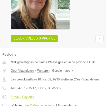
BEKIJK VOLLEDIG PROFIEL
Psylodie
Niet gevestigd in de plaats Wasseiges en in de provincie Luik.
Oost-Vlaanderen
»
Wetteren
|
Google maps
▼
Jan broeckaertlaan 18 bus 01
,
9230
Wetteren
(
Oost-Vlaanderen
)
Tel:
0470 19 15 17
, Fax:
-
, BTW-nr:
-
E-mail › Psylodie
Website:
http://Www.psylodie.be
|
Screenshot
▼