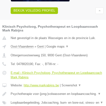
BEKIJK VOLLEDIG PROFIEL
Klinisch Psycholoog, Psychotherapeut en Loopbaancoach
Mark Rabijns
Niet gevestigd in de plaats Wasseiges en in de provincie Luik.
Oost-Vlaanderen
»
Gent
|
Google maps
▼
Ottergemsesteenweg 150
,
9000
Gent
(
Oost-Vlaanderen
)
Tel:
0478820190
, Fax:
-
, BTW-nr:
-
E-mail › Klinisch Psycholoog, Psychotherapeut en Loopbaancoach
Mark Rabijns
Website:
http://www.markrabijns.be
|
Screenshot
▼
Psychotherapie voor (jong-)volwassenen en loopbaancoaching.
▼
Loopbaanbegeleiding, Jobcoaching, burn- en bore-out, stress- en
▼