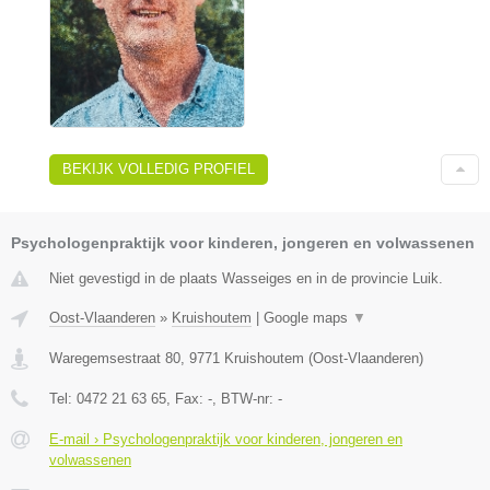
BEKIJK VOLLEDIG PROFIEL
Psychologenpraktijk voor kinderen, jongeren en volwassenen
Niet gevestigd in de plaats Wasseiges en in de provincie Luik.
Oost-Vlaanderen
»
Kruishoutem
|
Google maps
▼
Waregemsestraat 80
,
9771
Kruishoutem
(
Oost-Vlaanderen
)
Tel:
0472 21 63 65
, Fax:
-
, BTW-nr:
-
E-mail › Psychologenpraktijk voor kinderen, jongeren en
volwassenen