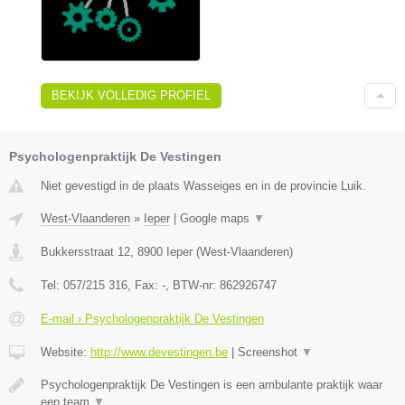
BEKIJK VOLLEDIG PROFIEL
Psychologenpraktijk De Vestingen
Niet gevestigd in de plaats Wasseiges en in de provincie Luik.
West-Vlaanderen
»
Ieper
|
Google maps
▼
Bukkersstraat 12
,
8900
Ieper
(
West-Vlaanderen
)
Tel:
057/215 316
, Fax:
-
, BTW-nr:
862926747
E-mail › Psychologenpraktijk De Vestingen
Website:
http://www.devestingen.be
|
Screenshot
▼
Psychologenpraktijk De Vestingen is een ambulante praktijk waar
een team
▼