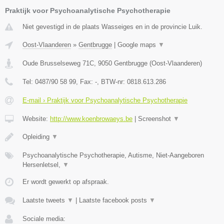
Praktijk voor Psychoanalytische Psychotherapie
Niet gevestigd in de plaats Wasseiges en in de provincie Luik.
Oost-Vlaanderen
»
Gentbrugge
|
Google maps
▼
Oude Brusselseweg 71C
,
9050
Gentbrugge
(
Oost-Vlaanderen
)
Tel:
0487/90 58 99
, Fax:
-
, BTW-nr:
0818.613.286
E-mail › Praktijk voor Psychoanalytische Psychotherapie
Website:
http://www.koenbrowaeys.be
|
Screenshot
▼
Opleiding
▼
Psychoanalytische Psychotherapie, Autisme, Niet-Aangeboren
Hersenletsel,
▼
Er wordt gewerkt op afspraak.
Laatste tweets
▼
|
Laatste facebook posts
▼
Sociale media: