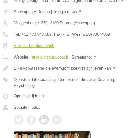
Niet gevestigd in de plaats Wasseiges en in de provincie Luik.
Antwerpen
»
Deurne
|
Google maps
▼
Muggenberglei 230
,
2100
Deurne
(
Antwerpen
)
Tel:
+32 478 840 389
, Fax:
-
, BTW-nr:
BE0778874069
E-mail › Nicolas.coach
Website:
https://nicolas.coach
|
Screenshot
▼
Elke volwassene die evenwicht zoekt in zijn leven kan
▼
Diensten: Life coaching, Contextuele therapie, Coaching,
Psycholoog
Openingstijden
▼
Sociale media: