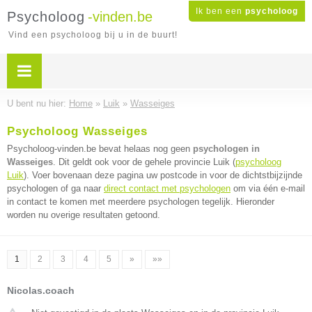
Ik ben een
psycholoog
Psycholoog
-vinden.be
Vind een psycholoog bij u in de buurt!
U bent nu hier:
Home
»
Luik
»
Wasseiges
Psycholoog Wasseiges
Psycholoog-vinden.be bevat helaas nog geen
psychologen in
Wasseiges
. Dit geldt ook voor de gehele provincie Luik (
psycholoog
Luik
). Voer bovenaan deze pagina uw postcode in voor de dichtstbijzijnde
psychologen of ga naar
direct contact met psychologen
om via één e-mail
in contact te komen met meerdere psychologen tegelijk. Hieronder
worden nu overige resultaten getoond.
1
2
3
4
5
»
»»
Nicolas.coach