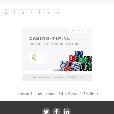
1
2
3
4
5
»
»»
Uw advertentie hier? Mail ons
Ik kwam, ik zocht, ik vond - Julius Caesar / 47 v.Chr. ;)