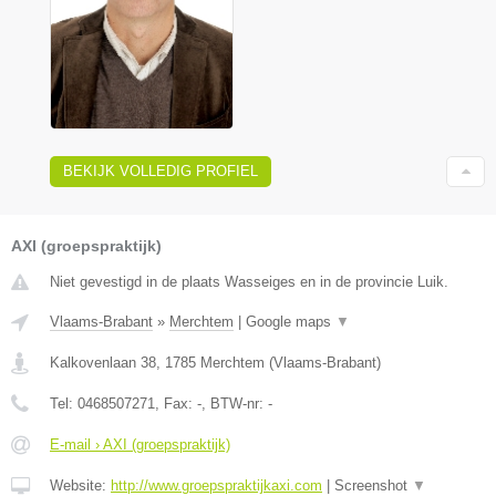
BEKIJK VOLLEDIG PROFIEL
AXI (groepspraktijk)
Niet gevestigd in de plaats Wasseiges en in de provincie Luik.
Vlaams-Brabant
»
Merchtem
|
Google maps
▼
Kalkovenlaan 38
,
1785
Merchtem
(
Vlaams-Brabant
)
Tel:
0468507271
, Fax:
-
, BTW-nr:
-
E-mail › AXI (groepspraktijk)
Website:
http://www.groepspraktijkaxi.com
|
Screenshot
▼