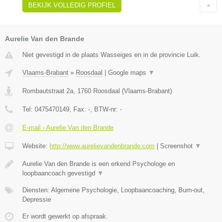
BEKIJK VOLLEDIG PROFIEL
Aurelie Van den Brande
Niet gevestigd in de plaats Wasseiges en in de provincie Luik.
Vlaams-Brabant
»
Roosdaal
|
Google maps
▼
Rombautstraat 2a
,
1760
Roosdaal
(
Vlaams-Brabant
)
Tel:
0475470149
, Fax:
-
, BTW-nr:
-
E-mail › Aurelie Van den Brande
Website:
http://www.aurelievandenbrande.com
|
Screenshot
▼
Aurelie Van den Brande is een erkend Psychologe en
loopbaancoach gevestigd
▼
Diensten: Algemene Psychologie, Loopbaancoaching, Burn-out,
Depressie
Er wordt gewerkt op afspraak.