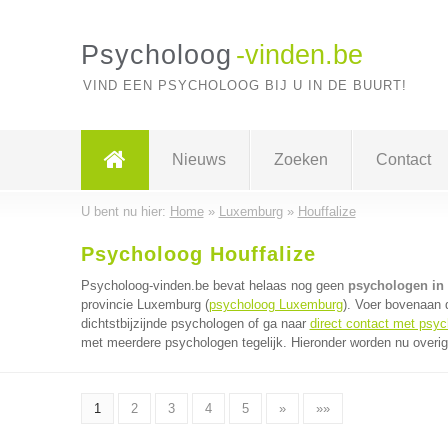
Psycholoog
-vinden.be
VIND EEN PSYCHOLOOG BIJ U IN DE BUURT!
Nieuws
Zoeken
Contact
U bent nu hier:
Home
»
Luxemburg
»
Houffalize
Psycholoog Houffalize
Psycholoog-vinden.be bevat helaas nog geen
psychologen in 
provincie Luxemburg (
psycholoog Luxemburg
). Voer bovenaan 
dichtstbijzijnde psychologen of ga naar
direct contact met psy
met meerdere psychologen tegelijk. Hieronder worden nu overig
1
2
3
4
5
»
»»