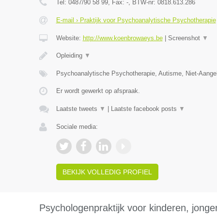
Tel:
0487/90 58 99
, Fax:
-
, BTW-nr:
0818.613.286
E-mail › Praktijk voor Psychoanalytische Psychotherapie
Website:
http://www.koenbrowaeys.be
|
Screenshot
▼
Opleiding
▼
Psychoanalytische Psychotherapie, Autisme, Niet-Aange
Er wordt gewerkt op afspraak.
Laatste tweets
▼
|
Laatste facebook posts
▼
Sociale media:
BEKIJK VOLLEDIG PROFIEL
Psychologenpraktijk voor kinderen, jong