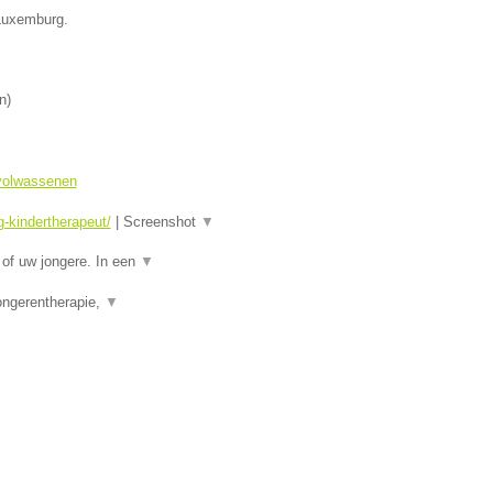
 Luxemburg.
n
)
 volwassenen
-kindertherapeut/
|
Screenshot
▼
of uw jongere. In een
▼
ongerentherapie,
▼