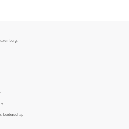
 Luxemburg.
▼
.
▼
e, Leiderschap