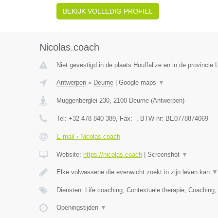
BEKIJK VOLLEDIG PROFIEL
Nicolas.coach
Niet gevestigd in de plaats Houffalize en in de provincie
Antwerpen
»
Deurne
|
Google maps
▼
Muggenberglei 230
,
2100
Deurne
(
Antwerpen
)
Tel:
+32 478 840 389
, Fax:
-
, BTW-nr:
BE0778874069
E-mail › Nicolas.coach
Website:
https://nicolas.coach
|
Screenshot
▼
Elke volwassene die evenwicht zoekt in zijn leven kan
▼
Diensten: Life coaching, Contextuele therapie, Coaching
Openingstijden
▼