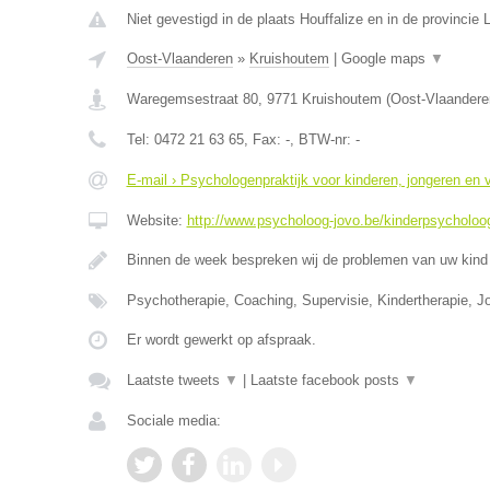
Niet gevestigd in de plaats Houffalize en in de provincie
Oost-Vlaanderen
»
Kruishoutem
|
Google maps
▼
Waregemsestraat 80
,
9771
Kruishoutem
(
Oost-Vlaandere
Tel:
0472 21 63 65
, Fax:
-
, BTW-nr:
-
E-mail › Psychologenpraktijk voor kinderen, jongeren en
Website:
http://www.psycholoog-jovo.be/kinderpsycholoog
Binnen de week bespreken wij de problemen van uw kind 
Psychotherapie, Coaching, Supervisie, Kindertherapie, J
Er wordt gewerkt op afspraak.
Laatste tweets
▼
|
Laatste facebook posts
▼
Sociale media: