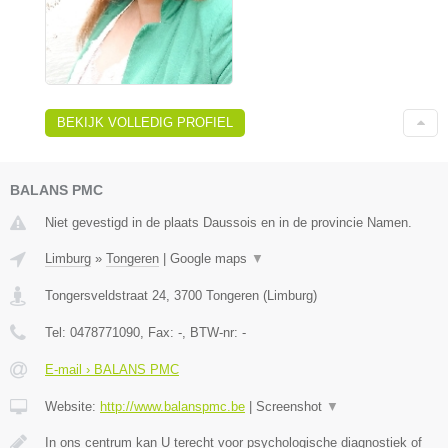
BEKIJK VOLLEDIG PROFIEL
BALANS PMC
Niet gevestigd in de plaats Daussois en in de provincie Namen.
Limburg
»
Tongeren
|
Google maps
▼
Tongersveldstraat 24
,
3700
Tongeren
(
Limburg
)
Tel:
0478771090
, Fax:
-
, BTW-nr:
-
E-mail › BALANS PMC
Website:
http://www.balanspmc.be
|
Screenshot
▼
In ons centrum kan U terecht voor psychologische diagnostiek of