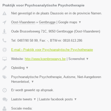
Praktijk voor Psychoanalytische Psychotherapie
Niet gevestigd in de plaats Daussois en in de provincie Namen.
Oost-Vlaanderen
»
Gentbrugge
|
Google maps
▼
Oude Brusselseweg 71C
,
9050
Gentbrugge
(
Oost-Vlaanderen
)
Tel:
0487/90 58 99
, Fax:
-
, BTW-nr:
0818.613.286
E-mail › Praktijk voor Psychoanalytische Psychotherapie
Website:
http://www.koenbrowaeys.be
|
Screenshot
▼
Opleiding
▼
Psychoanalytische Psychotherapie, Autisme, Niet-Aangeboren
Hersenletsel,
▼
Er wordt gewerkt op afspraak.
Laatste tweets
▼
|
Laatste facebook posts
▼
Sociale media: