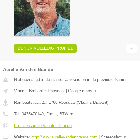
BEKIJK VOLLEDIG PROFIEL
Aurelie Van den Brande
Niet gevestigd in de plaats Daussois en in de provincie Namen.
Vlaams-Brabant
»
Roosdaal
|
Google maps
▼
Rombautstraat 2a
,
1760
Roosdaal
(
Vlaams-Brabant
)
Tel:
0475470149
, Fax:
-
, BTW-nr:
-
E-mail › Aurelie Van den Brande
Website:
http://www.aurelievandenbrande.com
|
Screenshot
▼