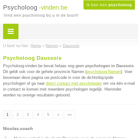
Ik ben een
psycholoog
Psycholoog
-vinden.be
Vind een psycholoog bij u in de buurt!
U bent nu hier:
Home
»
Namen
»
Daussois
Psycholoog Daussois
Psycholoog-vinden.be bevat helaas nog geen
psychologen in Daussois
.
Dit geldt ook voor de gehele provincie Namen (
psycholoog Namen
). Voer
bovenaan deze pagina uw postcode in voor de dichtstbijzijnde
psychologen of ga naar
direct contact met psychologen
om via één e-mail
in contact te komen met meerdere psychologen tegelijk. Hieronder
worden nu overige resultaten getoond.
1
2
3
4
5
»
»»
Nicolas.coach