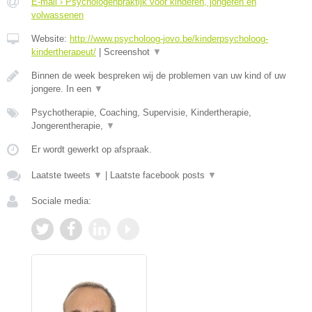
E-mail › Psychologenpraktijk voor kinderen, jongeren en
volwassenen
Website:
http://www.psycholoog-jovo.be/kinderpsycholoog-
kindertherapeut/
|
Screenshot
▼
Binnen de week bespreken wij de problemen van uw kind of uw
jongere. In een
▼
Psychotherapie, Coaching, Supervisie, Kindertherapie,
Jongerentherapie,
▼
Er wordt gewerkt op afspraak.
Laatste tweets
▼
|
Laatste facebook posts
▼
Sociale media: