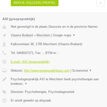
BEKIJK VOLLEDIG PROFIEL
AXI (groepspraktijk)
Niet gevestigd in de plaats Daussois en in de provincie Namen.
Vlaams-Brabant
»
Merchtem
|
Google maps
▼
Kalkovenlaan 38
,
1785
Merchtem
(
Vlaams-Brabant
)
Tel:
0468507271
, Fax:
-
, BTW-nr:
-
E-mail › AXI (groepspraktijk)
Website:
http://www.groepspraktijkaxi.com
|
Screenshot
▼
Psychologenpraktijk AXI te Merchtem biedt psychotherapie aan
kinderen,
▼
Diensten: Psychotherapie, Psychodiagnostiek
Er wordt gewerkt op afspraak.