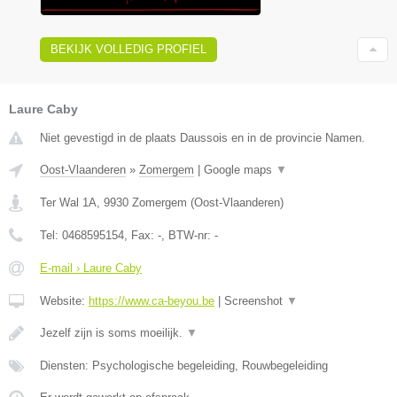
BEKIJK VOLLEDIG PROFIEL
Laure Caby
Niet gevestigd in de plaats Daussois en in de provincie Namen.
Oost-Vlaanderen
»
Zomergem
|
Google maps
▼
Ter Wal 1A
,
9930
Zomergem
(
Oost-Vlaanderen
)
Tel:
0468595154
, Fax:
-
, BTW-nr:
-
E-mail › Laure Caby
Website:
https://www.ca-beyou.be
|
Screenshot
▼
Jezelf zijn is soms moeilijk.
▼
Diensten: Psychologische begeleiding, Rouwbegeleiding