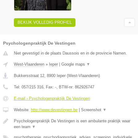
BEKIJK VOLLEDIG PROFIEL
Psychologenpraktijk De Vestingen
Niet gevestigd in de plaats Daussois en in de provincie Namen.
West-Vlaanderen
»
Ieper
|
Google maps
▼
Bukkersstraat 12
,
8900
Ieper
(
West-Vlaanderen
)
Tel:
057/215 316
, Fax:
-
, BTW-nr:
862926747
E-mail › Psychologenpraktijk De Vestingen
Website:
http://www.devestingen.be
|
Screenshot
▼
Psychologenpraktijk De Vestingen is een ambulante praktijk waar
een team
▼
psychotherapie, psychodiagnostiek, advies, screening, individuele