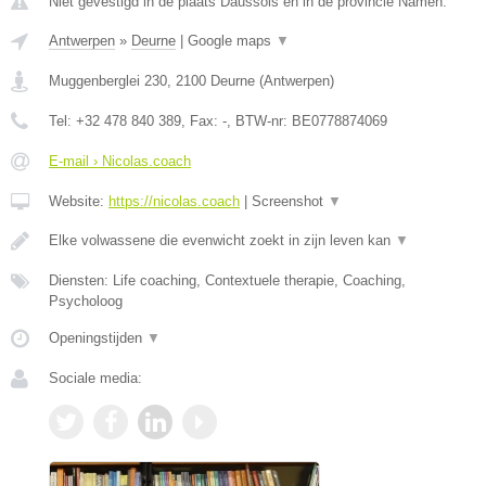
Niet gevestigd in de plaats Daussois en in de provincie Namen.
Antwerpen
»
Deurne
|
Google maps
▼
Muggenberglei 230
,
2100
Deurne
(
Antwerpen
)
Tel:
+32 478 840 389
, Fax:
-
, BTW-nr:
BE0778874069
E-mail › Nicolas.coach
Website:
https://nicolas.coach
|
Screenshot
▼
Elke volwassene die evenwicht zoekt in zijn leven kan
▼
Diensten: Life coaching, Contextuele therapie, Coaching,
Psycholoog
Openingstijden
▼
Sociale media: