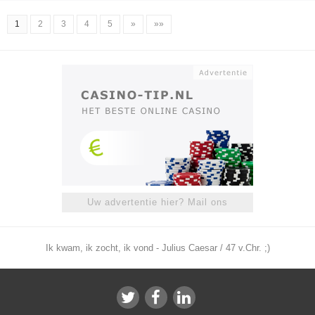
1
2
3
4
5
»
»»
Uw advertentie hier? Mail ons
Ik kwam, ik zocht, ik vond - Julius Caesar / 47 v.Chr. ;)