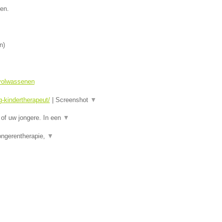
en.
n
)
 volwassenen
-kindertherapeut/
|
Screenshot
▼
of uw jongere. In een
▼
ongerentherapie,
▼