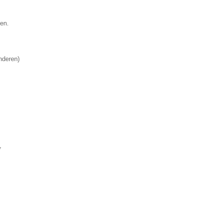
en.
nderen
)
▼