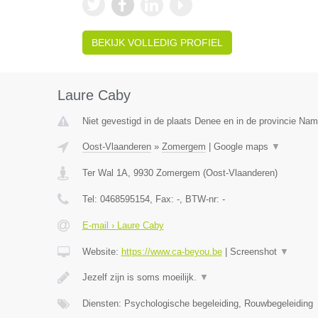
BEKIJK VOLLEDIG PROFIEL
Laure Caby
Niet gevestigd in de plaats Denee en in de provincie Nam
Oost-Vlaanderen
»
Zomergem
|
Google maps
▼
Ter Wal 1A
,
9930
Zomergem
(
Oost-Vlaanderen
)
Tel:
0468595154
, Fax:
-
, BTW-nr:
-
E-mail › Laure Caby
Website:
https://www.ca-beyou.be
|
Screenshot
▼
Jezelf zijn is soms moeilijk.
▼
Diensten: Psychologische begeleiding, Rouwbegeleiding