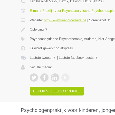
Tel:
0487/90 58 99
, Fax:
-
, BTW-nr:
0818.613.286
E-mail › Praktijk voor Psychoanalytische Psychotherapie
Website:
http://www.koenbrowaeys.be
|
Screenshot
▼
Opleiding
▼
Psychoanalytische Psychotherapie, Autisme, Niet-Aange
Er wordt gewerkt op afspraak.
Laatste tweets
▼
|
Laatste facebook posts
▼
Sociale media:
BEKIJK VOLLEDIG PROFIEL
Psychologenpraktijk voor kinderen, jong