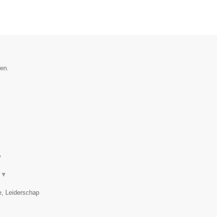
en.
▼
.
▼
e, Leiderschap