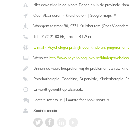
Niet gevestigd in de plaats Denee en in de provincie Nam
Oost-Vlaanderen
»
Kruishoutem
|
Google maps
▼
Waregemsestraat 80
,
9771
Kruishoutem
(
Oost-Vlaandere
Tel:
0472 21 63 65
, Fax:
-
, BTW-nr:
-
E-mail › Psychologenpraktijk voor kinderen, jongeren en
Website:
http://www.psycholoog-jovo.be/kinderpsycholoog
Binnen de week bespreken wij de problemen van uw kind 
Psychotherapie, Coaching, Supervisie, Kindertherapie, J
Er wordt gewerkt op afspraak.
Laatste tweets
▼
|
Laatste facebook posts
▼
Sociale media: