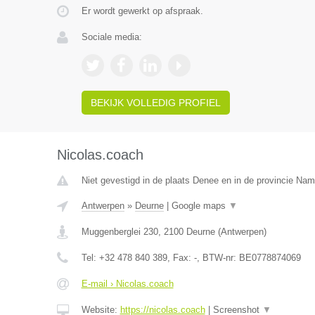
Er wordt gewerkt op afspraak.
Sociale media:
BEKIJK VOLLEDIG PROFIEL
Nicolas.coach
Niet gevestigd in de plaats Denee en in de provincie Nam
Antwerpen
»
Deurne
|
Google maps
▼
Muggenberglei 230
,
2100
Deurne
(
Antwerpen
)
Tel:
+32 478 840 389
, Fax:
-
, BTW-nr:
BE0778874069
E-mail › Nicolas.coach
Website:
https://nicolas.coach
|
Screenshot
▼