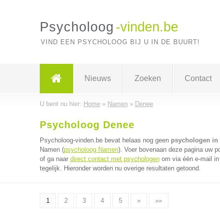
Psycholoog
-vinden.be
VIND EEN PSYCHOLOOG BIJ U IN DE BUURT!
Nieuws
Zoeken
Contact
U bent nu hier:
Home
»
Namen
»
Denee
Psycholoog Denee
Psycholoog-vinden.be bevat helaas nog geen
psychologen in
Namen (
psycholoog Namen
). Voer bovenaan deze pagina uw po
of ga naar
direct contact met psychologen
om via één e-mail i
tegelijk. Hieronder worden nu overige resultaten getoond.
1
2
3
4
5
»
»»