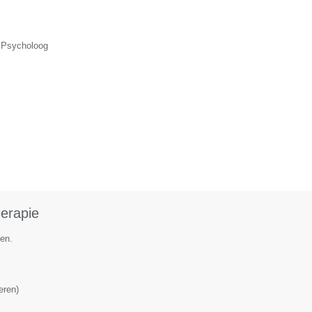
, Psycholoog
herapie
en.
eren
)