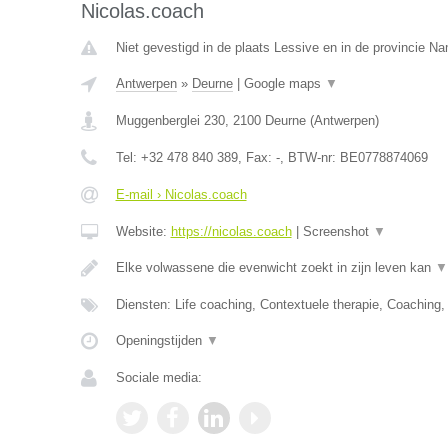
Nicolas.coach
Niet gevestigd in de plaats Lessive en in de provincie N
Antwerpen
»
Deurne
|
Google maps
▼
Muggenberglei 230
,
2100
Deurne
(
Antwerpen
)
Tel:
+32 478 840 389
, Fax:
-
, BTW-nr:
BE0778874069
E-mail › Nicolas.coach
Website:
https://nicolas.coach
|
Screenshot
▼
Elke volwassene die evenwicht zoekt in zijn leven kan
▼
Diensten: Life coaching, Contextuele therapie, Coaching
Openingstijden
▼
Sociale media: