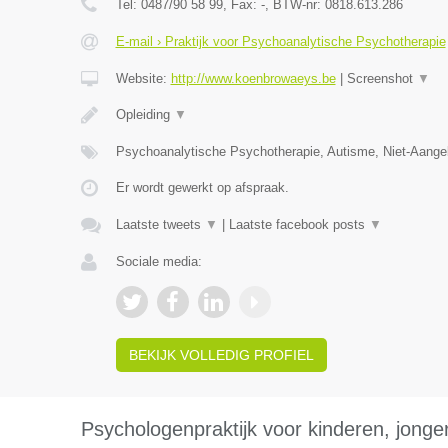
Tel:
0487/90 58 99
, Fax:
-
, BTW-nr:
0818.613.286
E-mail › Praktijk voor Psychoanalytische Psychotherapie
Website:
http://www.koenbrowaeys.be
|
Screenshot
▼
Opleiding
▼
Psychoanalytische Psychotherapie, Autisme, Niet-Aange
Er wordt gewerkt op afspraak.
Laatste tweets
▼
|
Laatste facebook posts
▼
Sociale media:
BEKIJK VOLLEDIG PROFIEL
Psychologenpraktijk voor kinderen, jong