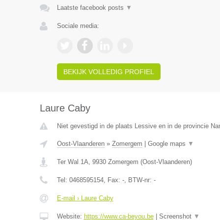
Laatste facebook posts
▼
Sociale media:
BEKIJK VOLLEDIG PROFIEL
Laure Caby
Niet gevestigd in de plaats Lessive en in de provincie N
Oost-Vlaanderen
»
Zomergem
|
Google maps
▼
Ter Wal 1A
,
9930
Zomergem
(
Oost-Vlaanderen
)
Tel:
0468595154
, Fax:
-
, BTW-nr:
-
E-mail › Laure Caby
Website:
https://www.ca-beyou.be
|
Screenshot
▼