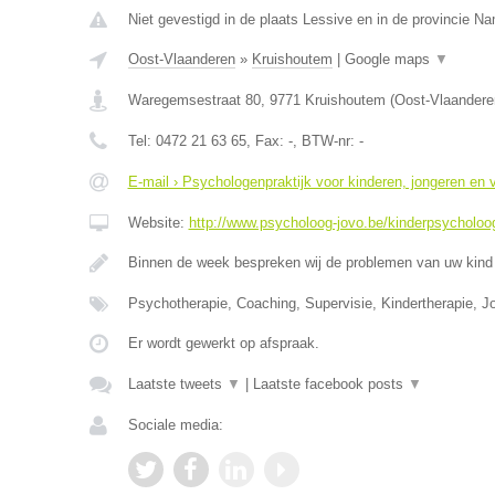
Niet gevestigd in de plaats Lessive en in de provincie N
Oost-Vlaanderen
»
Kruishoutem
|
Google maps
▼
Waregemsestraat 80
,
9771
Kruishoutem
(
Oost-Vlaandere
Tel:
0472 21 63 65
, Fax:
-
, BTW-nr:
-
E-mail › Psychologenpraktijk voor kinderen, jongeren en
Website:
http://www.psycholoog-jovo.be/kinderpsycholoog
Binnen de week bespreken wij de problemen van uw kind 
Psychotherapie, Coaching, Supervisie, Kindertherapie, J
Er wordt gewerkt op afspraak.
Laatste tweets
▼
|
Laatste facebook posts
▼
Sociale media: