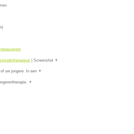
amen.
n
)
 volwassenen
-kindertherapeut/
|
Screenshot
▼
of uw jongere. In een
▼
ongerentherapie,
▼