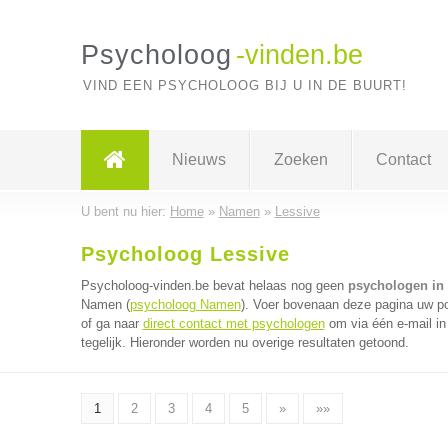
Psycholoog
-vinden.be
VIND EEN PSYCHOLOOG BIJ U IN DE BUURT!
Nieuws
Zoeken
Contact
U bent nu hier:
Home
»
Namen
»
Lessive
Psycholoog Lessive
Psycholoog-vinden.be bevat helaas nog geen
psychologen in 
Namen (
psycholoog Namen
). Voer bovenaan deze pagina uw po
of ga naar
direct contact met psychologen
om via één e-mail i
tegelijk. Hieronder worden nu overige resultaten getoond.
1
2
3
4
5
»
»»