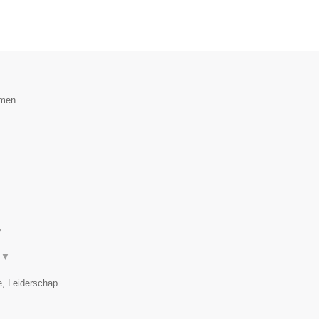
amen.
▼
.
▼
e, Leiderschap