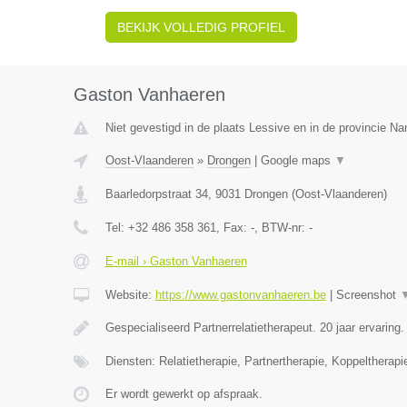
BEKIJK VOLLEDIG PROFIEL
Gaston Vanhaeren
Niet gevestigd in de plaats Lessive en in de provincie N
Oost-Vlaanderen
»
Drongen
|
Google maps
▼
Baarledorpstraat 34
,
9031
Drongen
(
Oost-Vlaanderen
)
Tel:
+32 486 358 361
, Fax:
-
, BTW-nr:
-
E-mail › Gaston Vanhaeren
Website:
https://www.gastonvanhaeren.be
|
Screenshot
Gespecialiseerd Partnerrelatietherapeut. 20 jaar ervaring
Diensten: Relatietherapie, Partnertherapie, Koppeltherapi
Er wordt gewerkt op afspraak.