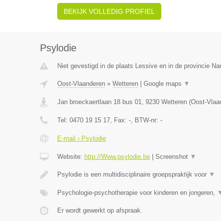
BEKIJK VOLLEDIG PROFIEL
Psylodie
Niet gevestigd in de plaats Lessive en in de provincie N
Oost-Vlaanderen
»
Wetteren
|
Google maps
▼
Jan broeckaertlaan 18 bus 01
,
9230
Wetteren
(
Oost-Vlaa
Tel:
0470 19 15 17
, Fax:
-
, BTW-nr:
-
E-mail › Psylodie
Website:
http://Www.psylodie.be
|
Screenshot
▼
Psylodie is een multidisciplinaire groepspraktijk voor
▼
Psychologie-psychotherapie voor kinderen en jongeren,
Er wordt gewerkt op afspraak.