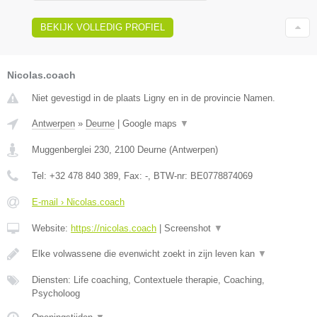
BEKIJK VOLLEDIG PROFIEL
Nicolas.coach
Niet gevestigd in de plaats Ligny en in de provincie Namen.
Antwerpen
»
Deurne
|
Google maps
▼
Muggenberglei 230
,
2100
Deurne
(
Antwerpen
)
Tel:
+32 478 840 389
, Fax:
-
, BTW-nr:
BE0778874069
E-mail › Nicolas.coach
Website:
https://nicolas.coach
|
Screenshot
▼
Elke volwassene die evenwicht zoekt in zijn leven kan
▼
Diensten: Life coaching, Contextuele therapie, Coaching,
Psycholoog