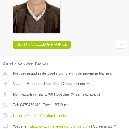
BEKIJK VOLLEDIG PROFIEL
Aurelie Van den Brande
Niet gevestigd in de plaats Ligny en in de provincie Namen.
Vlaams-Brabant
»
Roosdaal
|
Google maps
▼
Rombautstraat 2a
,
1760
Roosdaal
(
Vlaams-Brabant
)
Tel:
0475470149
, Fax:
-
, BTW-nr:
-
E-mail › Aurelie Van den Brande
Website:
http://www.aurelievandenbrande.com
|
Screenshot
▼