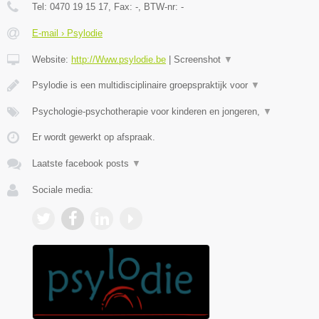
Tel:
0470 19 15 17
, Fax:
-
, BTW-nr:
-
E-mail › Psylodie
Website:
http://Www.psylodie.be
|
Screenshot
▼
Psylodie is een multidisciplinaire groepspraktijk voor
▼
Psychologie-psychotherapie voor kinderen en jongeren,
▼
Er wordt gewerkt op afspraak.
Laatste facebook posts
▼
Sociale media: