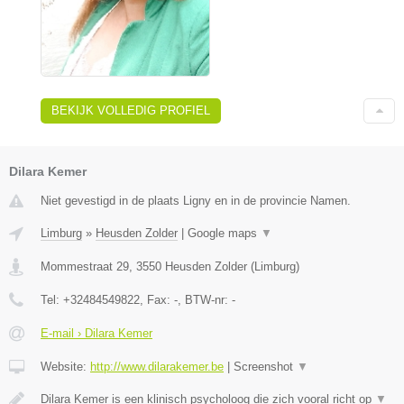
BEKIJK VOLLEDIG PROFIEL
Dilara Kemer
Niet gevestigd in de plaats Ligny en in de provincie Namen.
Limburg
»
Heusden Zolder
|
Google maps
▼
Mommestraat 29
,
3550
Heusden Zolder
(
Limburg
)
Tel:
+32484549822
, Fax:
-
, BTW-nr:
-
E-mail › Dilara Kemer
Website:
http://www.dilarakemer.be
|
Screenshot
▼
Dilara Kemer is een klinisch psycholoog die zich vooral richt op
▼