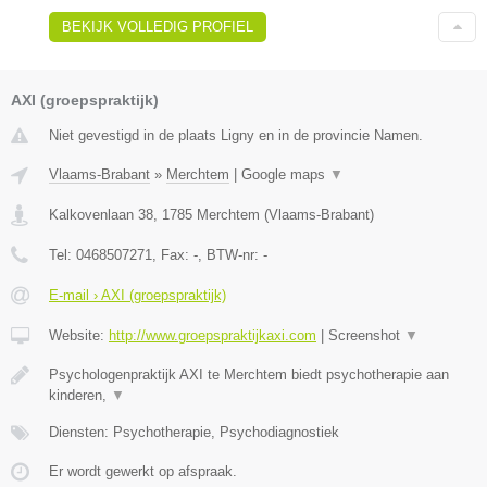
BEKIJK VOLLEDIG PROFIEL
AXI (groepspraktijk)
Niet gevestigd in de plaats Ligny en in de provincie Namen.
Vlaams-Brabant
»
Merchtem
|
Google maps
▼
Kalkovenlaan 38
,
1785
Merchtem
(
Vlaams-Brabant
)
Tel:
0468507271
, Fax:
-
, BTW-nr:
-
E-mail › AXI (groepspraktijk)
Website:
http://www.groepspraktijkaxi.com
|
Screenshot
▼
Psychologenpraktijk AXI te Merchtem biedt psychotherapie aan
kinderen,
▼
Diensten: Psychotherapie, Psychodiagnostiek
Er wordt gewerkt op afspraak.