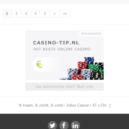
1
2
3
4
5
»
»»
Uw advertentie hier? Mail ons
Ik kwam, ik zocht, ik vond - Julius Caesar / 47 v.Chr. ;)