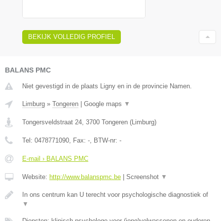
BEKIJK VOLLEDIG PROFIEL
BALANS PMC
Niet gevestigd in de plaats Ligny en in de provincie Namen.
Limburg
»
Tongeren
|
Google maps
▼
Tongersveldstraat 24
,
3700
Tongeren
(
Limburg
)
Tel:
0478771090
, Fax:
-
, BTW-nr:
-
E-mail › BALANS PMC
Website:
http://www.balanspmc.be
|
Screenshot
▼
In ons centrum kan U terecht voor psychologische diagnostiek of
▼
Diensten: klinisch psychologe voor (jong)volwassenen en ouderen