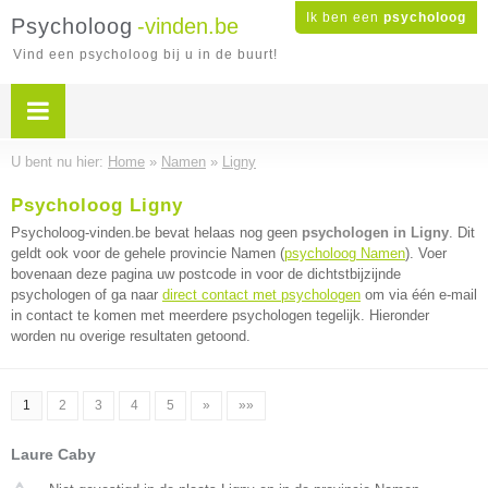
Ik ben een
psycholoog
Psycholoog
-vinden.be
Vind een psycholoog bij u in de buurt!
U bent nu hier:
Home
»
Namen
»
Ligny
Psycholoog Ligny
Psycholoog-vinden.be bevat helaas nog geen
psychologen in Ligny
. Dit
geldt ook voor de gehele provincie Namen (
psycholoog Namen
). Voer
bovenaan deze pagina uw postcode in voor de dichtstbijzijnde
psychologen of ga naar
direct contact met psychologen
om via één e-mail
in contact te komen met meerdere psychologen tegelijk. Hieronder
worden nu overige resultaten getoond.
1
2
3
4
5
»
»»
Laure Caby