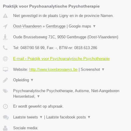
Praktijk voor Psychoanalytische Psychotherapie
Niet gevestigd in de plaats Ligny en in de provincie Namen.
Oost-Vlaanderen
»
Gentbrugge
|
Google maps
▼
Oude Brusselseweg 71C
,
9050
Gentbrugge
(
Oost-Vlaanderen
)
Tel:
0487/90 58 99
, Fax:
-
, BTW-nr:
0818.613.286
E-mail › Praktijk voor Psychoanalytische Psychotherapie
Website:
http://www.koenbrowaeys.be
|
Screenshot
▼
Opleiding
▼
Psychoanalytische Psychotherapie, Autisme, Niet-Aangeboren
Hersenletsel,
▼
Er wordt gewerkt op afspraak.
Laatste tweets
▼
|
Laatste facebook posts
▼
Sociale media: