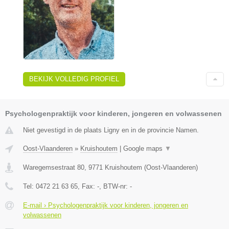
BEKIJK VOLLEDIG PROFIEL
Psychologenpraktijk voor kinderen, jongeren en volwassenen
Niet gevestigd in de plaats Ligny en in de provincie Namen.
Oost-Vlaanderen
»
Kruishoutem
|
Google maps
▼
Waregemsestraat 80
,
9771
Kruishoutem
(
Oost-Vlaanderen
)
Tel:
0472 21 63 65
, Fax:
-
, BTW-nr:
-
E-mail › Psychologenpraktijk voor kinderen, jongeren en
volwassenen