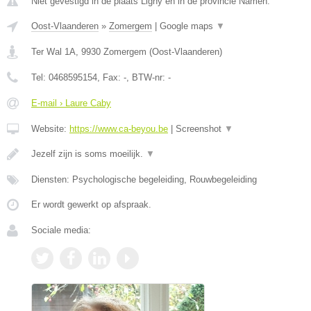
Niet gevestigd in de plaats Ligny en in de provincie Namen.
Oost-Vlaanderen
»
Zomergem
|
Google maps
▼
Ter Wal 1A
,
9930
Zomergem
(
Oost-Vlaanderen
)
Tel:
0468595154
, Fax:
-
, BTW-nr:
-
E-mail › Laure Caby
Website:
https://www.ca-beyou.be
|
Screenshot
▼
Jezelf zijn is soms moeilijk.
▼
Diensten: Psychologische begeleiding, Rouwbegeleiding
Er wordt gewerkt op afspraak.
Sociale media: