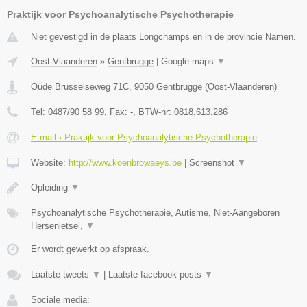
Praktijk voor Psychoanalytische Psychotherapie
Niet gevestigd in de plaats Longchamps en in de provincie Namen.
Oost-Vlaanderen
»
Gentbrugge
|
Google maps
▼
Oude Brusselseweg 71C
,
9050
Gentbrugge
(
Oost-Vlaanderen
)
Tel:
0487/90 58 99
, Fax:
-
, BTW-nr:
0818.613.286
E-mail › Praktijk voor Psychoanalytische Psychotherapie
Website:
http://www.koenbrowaeys.be
|
Screenshot
▼
Opleiding
▼
Psychoanalytische Psychotherapie, Autisme, Niet-Aangeboren
Hersenletsel,
▼
Er wordt gewerkt op afspraak.
Laatste tweets
▼
|
Laatste facebook posts
▼
Sociale media: