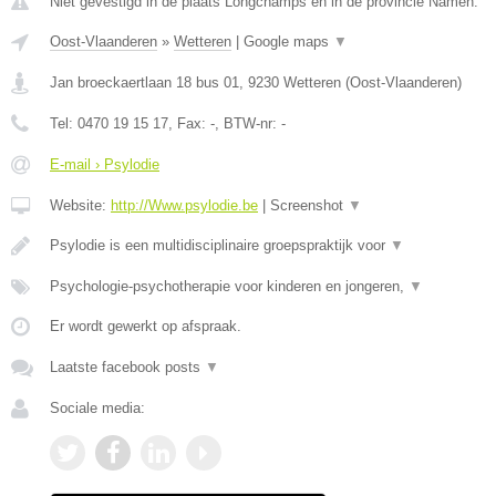
Niet gevestigd in de plaats Longchamps en in de provincie Namen.
Oost-Vlaanderen
»
Wetteren
|
Google maps
▼
Jan broeckaertlaan 18 bus 01
,
9230
Wetteren
(
Oost-Vlaanderen
)
Tel:
0470 19 15 17
, Fax:
-
, BTW-nr:
-
E-mail › Psylodie
Website:
http://Www.psylodie.be
|
Screenshot
▼
Psylodie is een multidisciplinaire groepspraktijk voor
▼
Psychologie-psychotherapie voor kinderen en jongeren,
▼
Er wordt gewerkt op afspraak.
Laatste facebook posts
▼
Sociale media: