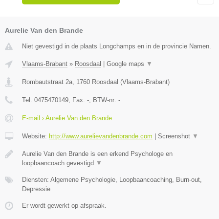
Aurelie Van den Brande
Niet gevestigd in de plaats Longchamps en in de provincie Namen.
Vlaams-Brabant
»
Roosdaal
|
Google maps
▼
Rombautstraat 2a
,
1760
Roosdaal
(
Vlaams-Brabant
)
Tel:
0475470149
, Fax:
-
, BTW-nr:
-
E-mail › Aurelie Van den Brande
Website:
http://www.aurelievandenbrande.com
|
Screenshot
▼
Aurelie Van den Brande is een erkend Psychologe en
loopbaancoach gevestigd
▼
Diensten: Algemene Psychologie, Loopbaancoaching, Burn-out,
Depressie
Er wordt gewerkt op afspraak.