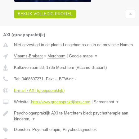
BEKIJK VOLLEDIG PROFIEL
AXI (groepspraktijk)
Niet gevestigd in de plaats Longchamps en in de provincie Namen.
Vlaams-Brabant
»
Merchtem
|
Google maps
▼
Kalkovenlaan 38
,
1785
Merchtem
(
Vlaams-Brabant
)
Tel:
0468507271
, Fax:
-
, BTW-nr:
-
E-mail › AXI (groepspraktijk)
Website:
http://www.groepspraktijkaxi.com
|
Screenshot
▼
Psychologenpraktijk AXI te Merchtem biedt psychotherapie aan
kinderen,
▼
Diensten: Psychotherapie, Psychodiagnostiek