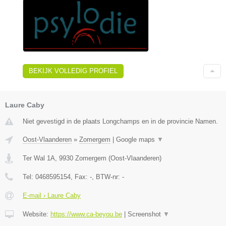
BEKIJK VOLLEDIG PROFIEL
Laure Caby
Niet gevestigd in de plaats Longchamps en in de provincie Namen.
Oost-Vlaanderen
»
Zomergem
|
Google maps
▼
Ter Wal 1A
,
9930
Zomergem
(
Oost-Vlaanderen
)
Tel:
0468595154
, Fax:
-
, BTW-nr:
-
E-mail › Laure Caby
Website:
https://www.ca-beyou.be
|
Screenshot
▼