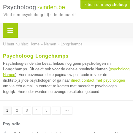
Ik ben een
psycholoog
Psycholoog
-vinden.be
Vind een psycholoog bij u in de buurt!
U bent nu hier:
Home
»
Namen
»
Longchamps
Psycholoog Longchamps
Psycholoog-vinden.be bevat helaas nog geen
psychologen in
Longchamps
. Dit geldt ook voor de gehele provincie Namen (
psycholoog
Namen
). Voer bovenaan deze pagina uw postcode in voor de
dichtstbijzijnde psychologen of ga naar
direct contact met psychologen
om via één e-mail in contact te komen met meerdere psychologen
tegelijk. Hieronder worden nu overige resultaten getoond.
1
2
3
4
5
»
»»
Psylodie