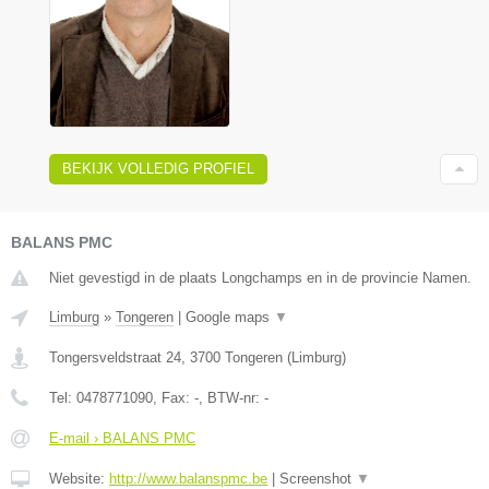
BEKIJK VOLLEDIG PROFIEL
BALANS PMC
Niet gevestigd in de plaats Longchamps en in de provincie Namen.
Limburg
»
Tongeren
|
Google maps
▼
Tongersveldstraat 24
,
3700
Tongeren
(
Limburg
)
Tel:
0478771090
, Fax:
-
, BTW-nr:
-
E-mail › BALANS PMC
Website:
http://www.balanspmc.be
|
Screenshot
▼