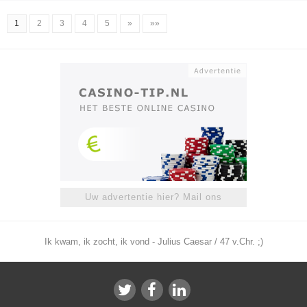
1
2
3
4
5
»
»»
Uw advertentie hier? Mail ons
Ik kwam, ik zocht, ik vond - Julius Caesar / 47 v.Chr. ;)