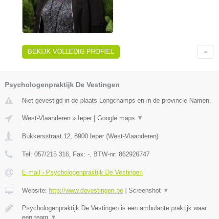
BEKIJK VOLLEDIG PROFIEL
Psychologenpraktijk De Vestingen
Niet gevestigd in de plaats Longchamps en in de provincie Namen.
West-Vlaanderen
»
Ieper
|
Google maps
▼
Bukkersstraat 12
,
8900
Ieper
(
West-Vlaanderen
)
Tel:
057/215 316
, Fax:
-
, BTW-nr:
862926747
E-mail › Psychologenpraktijk De Vestingen
Website:
http://www.devestingen.be
|
Screenshot
▼
Psychologenpraktijk De Vestingen is een ambulante praktijk waar
een team
▼