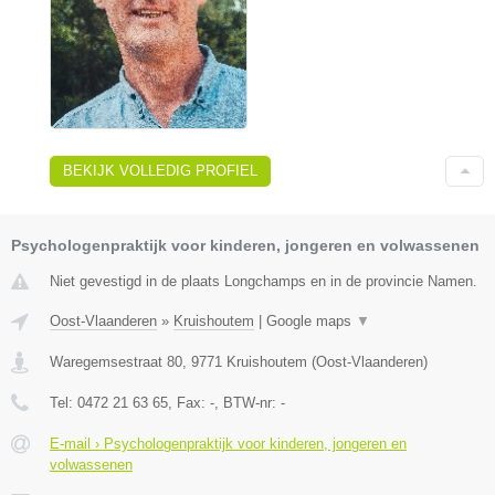
BEKIJK VOLLEDIG PROFIEL
Psychologenpraktijk voor kinderen, jongeren en volwassenen
Niet gevestigd in de plaats Longchamps en in de provincie Namen.
Oost-Vlaanderen
»
Kruishoutem
|
Google maps
▼
Waregemsestraat 80
,
9771
Kruishoutem
(
Oost-Vlaanderen
)
Tel:
0472 21 63 65
, Fax:
-
, BTW-nr:
-
E-mail › Psychologenpraktijk voor kinderen, jongeren en
volwassenen