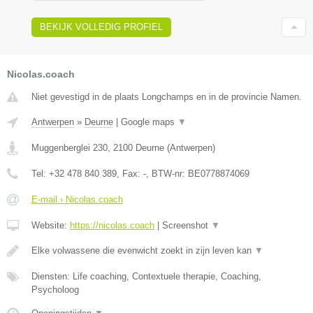
BEKIJK VOLLEDIG PROFIEL
Nicolas.coach
Niet gevestigd in de plaats Longchamps en in de provincie Namen.
Antwerpen
»
Deurne
|
Google maps
▼
Muggenberglei 230
,
2100
Deurne
(
Antwerpen
)
Tel:
+32 478 840 389
, Fax:
-
, BTW-nr:
BE0778874069
E-mail › Nicolas.coach
Website:
https://nicolas.coach
|
Screenshot
▼
Elke volwassene die evenwicht zoekt in zijn leven kan
▼
Diensten: Life coaching, Contextuele therapie, Coaching,
Psycholoog