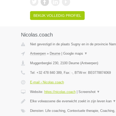
BEKIJK VOLLEDIG PROFIEL
Nicolas.coach
Niet gevestigd in de plaats Sugny en in de provincie Nam
Antwerpen
»
Deurne
|
Google maps
▼
Muggenberglei 230
,
2100
Deurne
(
Antwerpen
)
Tel:
+32 478 840 389
, Fax:
-
, BTW-nr:
BE0778874069
E-mail › Nicolas.coach
Website:
https://nicolas.coach
|
Screenshot
▼
Elke volwassene die evenwicht zoekt in zijn leven kan
▼
Diensten: Life coaching, Contextuele therapie, Coaching