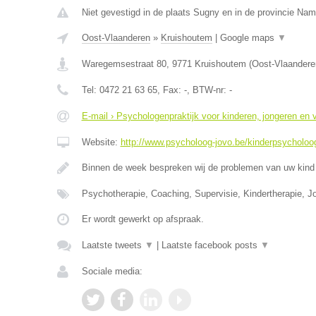
Niet gevestigd in de plaats Sugny en in de provincie Nam
Oost-Vlaanderen
»
Kruishoutem
|
Google maps
▼
Waregemsestraat 80
,
9771
Kruishoutem
(
Oost-Vlaandere
Tel:
0472 21 63 65
, Fax:
-
, BTW-nr:
-
E-mail › Psychologenpraktijk voor kinderen, jongeren en
Website:
http://www.psycholoog-jovo.be/kinderpsycholoog
Binnen de week bespreken wij de problemen van uw kind 
Psychotherapie, Coaching, Supervisie, Kindertherapie, J
Er wordt gewerkt op afspraak.
Laatste tweets
▼
|
Laatste facebook posts
▼
Sociale media: