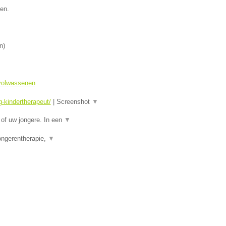
en.
n
)
 volwassenen
-kindertherapeut/
|
Screenshot
▼
of uw jongere. In een
▼
ongerentherapie,
▼