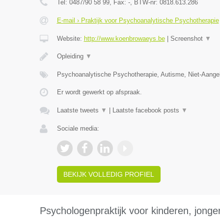
Tel:
0487/90 58 99
, Fax:
-
, BTW-nr:
0818.613.286
E-mail › Praktijk voor Psychoanalytische Psychotherapie
Website:
http://www.koenbrowaeys.be
|
Screenshot
▼
Opleiding
▼
Psychoanalytische Psychotherapie, Autisme, Niet-Aange
Er wordt gewerkt op afspraak.
Laatste tweets
▼
|
Laatste facebook posts
▼
Sociale media:
BEKIJK VOLLEDIG PROFIEL
Psychologenpraktijk voor kinderen, jong