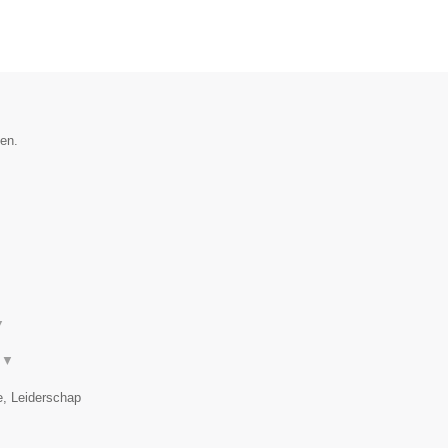
en.
▼
.
▼
e, Leiderschap