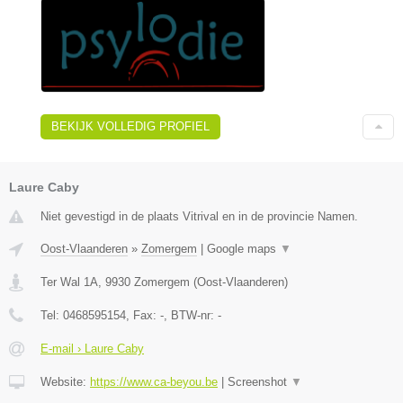
BEKIJK VOLLEDIG PROFIEL
Laure Caby
Niet gevestigd in de plaats Vitrival en in de provincie Namen.
Oost-Vlaanderen
»
Zomergem
|
Google maps
▼
Ter Wal 1A
,
9930
Zomergem
(
Oost-Vlaanderen
)
Tel:
0468595154
, Fax:
-
, BTW-nr:
-
E-mail › Laure Caby
Website:
https://www.ca-beyou.be
|
Screenshot
▼