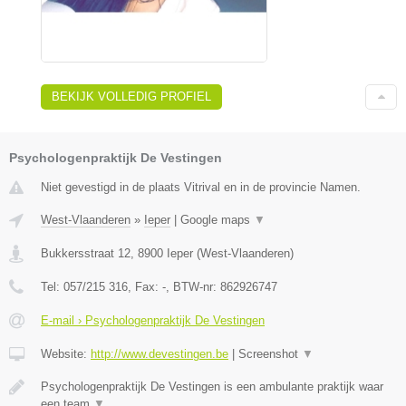
BEKIJK VOLLEDIG PROFIEL
Psychologenpraktijk De Vestingen
Niet gevestigd in de plaats Vitrival en in de provincie Namen.
West-Vlaanderen
»
Ieper
|
Google maps
▼
Bukkersstraat 12
,
8900
Ieper
(
West-Vlaanderen
)
Tel:
057/215 316
, Fax:
-
, BTW-nr:
862926747
E-mail › Psychologenpraktijk De Vestingen
Website:
http://www.devestingen.be
|
Screenshot
▼
Psychologenpraktijk De Vestingen is een ambulante praktijk waar
een team
▼