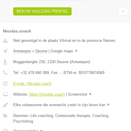
BEKIJK VOLLEDIG PROFIEL
Nicolas.coach
Niet gevestigd in de plaats Vitrival en in de provincie Namen.
Antwerpen
»
Deurne
|
Google maps
▼
Muggenberglei 230
,
2100
Deurne
(
Antwerpen
)
Tel:
+32 478 840 389
, Fax:
-
, BTW-nr:
BE0778874069
E-mail › Nicolas.coach
Website:
https://nicolas.coach
|
Screenshot
▼
Elke volwassene die evenwicht zoekt in zijn leven kan
▼
Diensten: Life coaching, Contextuele therapie, Coaching,
Psycholoog