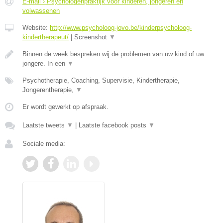
E-mail › Psychologenpraktijk voor kinderen, jongeren en
volwassenen
Website:
http://www.psycholoog-jovo.be/kinderpsycholoog-
kindertherapeut/
|
Screenshot
▼
Binnen de week bespreken wij de problemen van uw kind of uw
jongere. In een
▼
Psychotherapie, Coaching, Supervisie, Kindertherapie,
Jongerentherapie,
▼
Er wordt gewerkt op afspraak.
Laatste tweets
▼
|
Laatste facebook posts
▼
Sociale media: