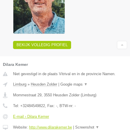
BEKIJK VOLLEDIG PROFIEL
Dilara Kemer
Niet gevestigd in de plaats Vitrival en in de provincie Namen.
Limburg
»
Heusden Zolder
|
Google maps
▼
Mommestraat 29
,
3550
Heusden Zolder
(
Limburg
)
Tel:
+32484549822
, Fax:
-
, BTW-nr:
-
E-mail › Dilara Kemer
Website:
http://www.dilarakemer.be
|
Screenshot
▼