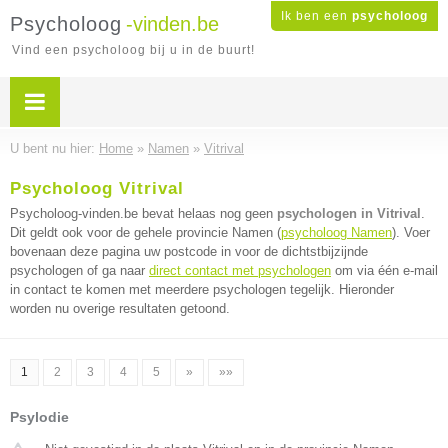
Ik ben een
psycholoog
Psycholoog
-vinden.be
Vind een psycholoog bij u in de buurt!
U bent nu hier:
Home
»
Namen
»
Vitrival
Psycholoog Vitrival
Psycholoog-vinden.be bevat helaas nog geen
psychologen in Vitrival
.
Dit geldt ook voor de gehele provincie Namen (
psycholoog Namen
). Voer
bovenaan deze pagina uw postcode in voor de dichtstbijzijnde
psychologen of ga naar
direct contact met psychologen
om via één e-mail
in contact te komen met meerdere psychologen tegelijk. Hieronder
worden nu overige resultaten getoond.
1
2
3
4
5
»
»»
Psylodie