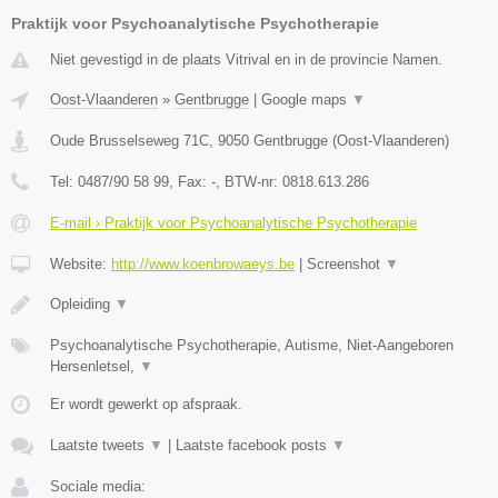
Praktijk voor Psychoanalytische Psychotherapie
Niet gevestigd in de plaats Vitrival en in de provincie Namen.
Oost-Vlaanderen
»
Gentbrugge
|
Google maps
▼
Oude Brusselseweg 71C
,
9050
Gentbrugge
(
Oost-Vlaanderen
)
Tel:
0487/90 58 99
, Fax:
-
, BTW-nr:
0818.613.286
E-mail › Praktijk voor Psychoanalytische Psychotherapie
Website:
http://www.koenbrowaeys.be
|
Screenshot
▼
Opleiding
▼
Psychoanalytische Psychotherapie, Autisme, Niet-Aangeboren
Hersenletsel,
▼
Er wordt gewerkt op afspraak.
Laatste tweets
▼
|
Laatste facebook posts
▼
Sociale media: