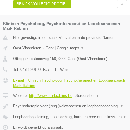
BEKIJK VOLLEDIG PROFIEL
Klinisch Psycholoog, Psychotherapeut en Loopbaancoach
Mark Rabijns
Niet gevestigd in de plaats Vitrival en in de provincie Namen.
Oost-Vlaanderen
»
Gent
|
Google maps
▼
Ottergemsesteenweg 150
,
9000
Gent
(
Oost-Vlaanderen
)
Tel:
0478820190
, Fax:
-
, BTW-nr:
-
E-mail › Klinisch Psycholoog, Psychotherapeut en Loopbaancoach
Mark Rabijns
Website:
http://www.markrabijns.be
|
Screenshot
▼
Psychotherapie voor (jong-)volwassenen en loopbaancoaching.
▼
Loopbaanbegeleiding, Jobcoaching, burn- en bore-out, stress- en
▼
Er wordt gewerkt op afspraak.