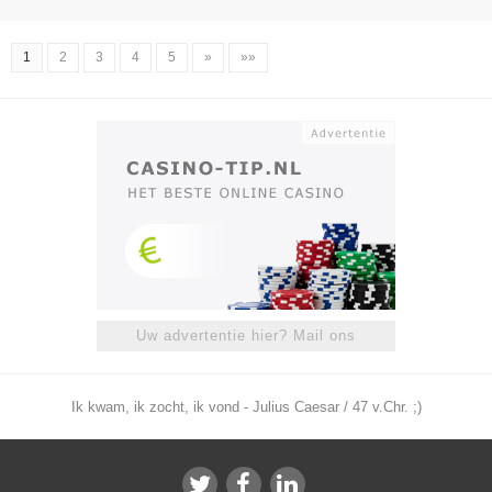
1
2
3
4
5
»
»»
Uw advertentie hier? Mail ons
Ik kwam, ik zocht, ik vond - Julius Caesar / 47 v.Chr. ;)