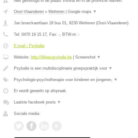
Niet gevestigd in de plaats Vitrival en in de provincie Namen.
Oost-Vlaanderen
»
Wetteren
|
Google maps
▼
Jan broeckaertlaan 18 bus 01
,
9230
Wetteren
(
Oost-Vlaanderen
)
Tel:
0470 19 15 17
, Fax:
-
, BTW-nr:
-
E-mail › Psylodie
Website:
http://Www.psylodie.be
|
Screenshot
▼
Psylodie is een multidisciplinaire groepspraktijk voor
▼
Psychologie-psychotherapie voor kinderen en jongeren,
▼
Er wordt gewerkt op afspraak.
Laatste facebook posts
▼
Sociale media: