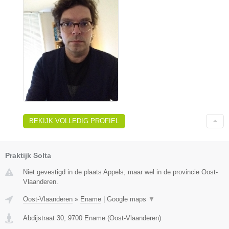
BEKIJK VOLLEDIG PROFIEL
Praktijk Solta
Niet gevestigd in de plaats Appels, maar wel in de provincie Oost-
Vlaanderen.
Oost-Vlaanderen
»
Ename
|
Google maps
▼
Abdijstraat 30
,
9700
Ename
(
Oost-Vlaanderen
)