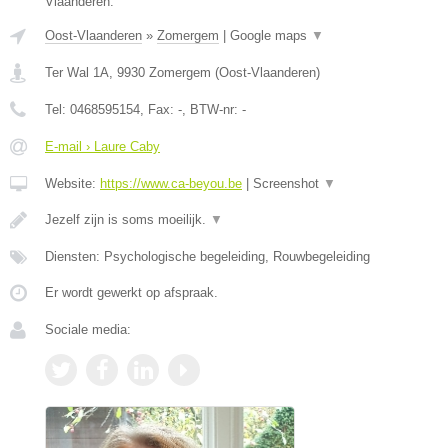
Vlaanderen.
Oost-Vlaanderen
»
Zomergem
|
Google maps
▼
Ter Wal 1A
,
9930
Zomergem
(
Oost-Vlaanderen
)
Tel:
0468595154
, Fax:
-
, BTW-nr:
-
E-mail › Laure Caby
Website:
https://www.ca-beyou.be
|
Screenshot
▼
Jezelf zijn is soms moeilijk.
▼
Diensten: Psychologische begeleiding, Rouwbegeleiding
Er wordt gewerkt op afspraak.
Sociale media: