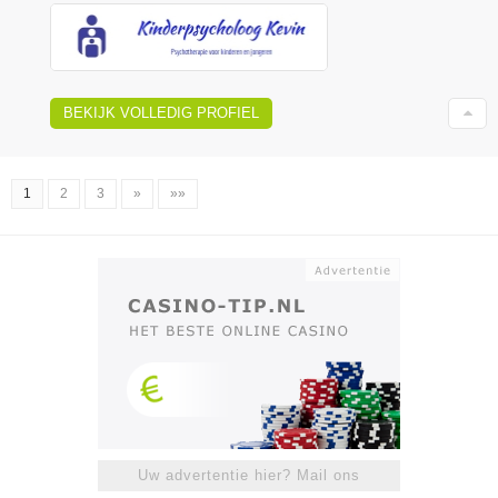
BEKIJK VOLLEDIG PROFIEL
1
2
3
»
»»
Uw advertentie hier? Mail ons