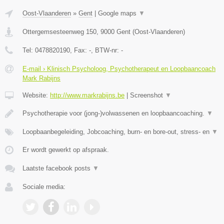
Oost-Vlaanderen
»
Gent
|
Google maps
▼
Ottergemsesteenweg 150
,
9000
Gent
(
Oost-Vlaanderen
)
Tel:
0478820190
, Fax:
-
, BTW-nr:
-
E-mail › Klinisch Psycholoog, Psychotherapeut en Loopbaancoach
Mark Rabijns
Website:
http://www.markrabijns.be
|
Screenshot
▼
Psychotherapie voor (jong-)volwassenen en loopbaancoaching.
▼
Loopbaanbegeleiding, Jobcoaching, burn- en bore-out, stress- en
▼
Er wordt gewerkt op afspraak.
Laatste facebook posts
▼
Sociale media: