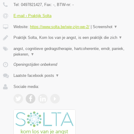
Tel:
0497821427
, Fax:
-
, BTW-nr:
-
E-mail › Praktijk Solta
Website:
https://www.solta.be/wie-zijn-we-2/
|
Screenshot
▼
Praktijk Solta, Kom los van je angst, is een praktijk die zich
▼
angst, cognitieve gedragstherapie, hartcoherentie, emdr, paniek,
piekeren,
▼
Openingstijden onbekend
Laatste facebook posts
▼
Sociale media: