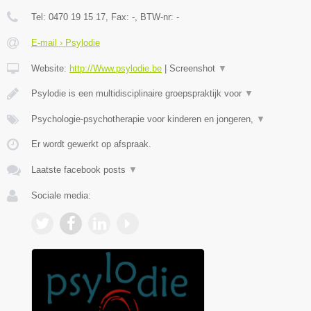
Tel:
0470 19 15 17
, Fax:
-
, BTW-nr:
-
E-mail › Psylodie
Website:
http://Www.psylodie.be
|
Screenshot
▼
Psylodie is een multidisciplinaire groepspraktijk voor
▼
Psychologie-psychotherapie voor kinderen en jongeren,
▼
Er wordt gewerkt op afspraak.
Laatste facebook posts
▼
Sociale media: