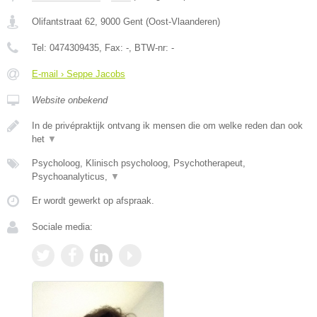
Olifantstraat 62
,
9000
Gent
(
Oost-Vlaanderen
)
Tel:
0474309435
, Fax:
-
, BTW-nr:
-
E-mail › Seppe Jacobs
Website onbekend
In de privépraktijk ontvang ik mensen die om welke reden dan ook
het
▼
Psycholoog, Klinisch psycholoog, Psychotherapeut,
Psychoanalyticus,
▼
Er wordt gewerkt op afspraak.
Sociale media: