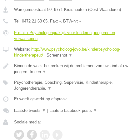
Waregemsestraat 80
,
9771
Kruishoutem
(
Oost-Vlaanderen
)
Tel:
0472 21 63 65
, Fax:
-
, BTW-nr:
-
E-mail › Psychologenpraktijk voor kinderen, jongeren en
volwassenen
Website:
http://www.psycholoog-jovo.be/kinderpsycholoog-
kindertherapeut/
|
Screenshot
▼
Binnen de week bespreken wij de problemen van uw kind of uw
jongere. In een
▼
Psychotherapie, Coaching, Supervisie, Kindertherapie,
Jongerentherapie,
▼
Er wordt gewerkt op afspraak.
Laatste tweets
▼
|
Laatste facebook posts
▼
Sociale media: