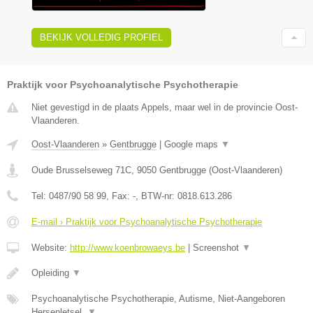
BEKIJK VOLLEDIG PROFIEL
Praktijk voor Psychoanalytische Psychotherapie
Niet gevestigd in de plaats Appels, maar wel in de provincie Oost-
Vlaanderen.
Oost-Vlaanderen
»
Gentbrugge
|
Google maps
▼
Oude Brusselseweg 71C
,
9050
Gentbrugge
(
Oost-Vlaanderen
)
Tel:
0487/90 58 99
, Fax:
-
, BTW-nr:
0818.613.286
E-mail › Praktijk voor Psychoanalytische Psychotherapie
Website:
http://www.koenbrowaeys.be
|
Screenshot
▼
Opleiding
▼
Psychoanalytische Psychotherapie, Autisme, Niet-Aangeboren
Hersenletsel,
▼