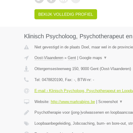
BEKIJK VOLLEDIG PROFIEL
Klinisch Psycholoog, Psychotherapeut e
Niet gevestigd in de plaats Doel, maar wel in de provinci
Oost-Vlaanderen
»
Gent
|
Google maps
▼
Ottergemsesteenweg 150
,
9000
Gent
(
Oost-Vlaanderen
)
Tel:
0478820190
, Fax:
-
, BTW-nr:
-
E-mail › Klinisch Psycholoog, Psychotherapeut en Loop
Website:
http://www.markrabijns.be
|
Screenshot
▼
Psychotherapie voor (jong-)volwassenen en loopbaancoa
Loopbaanbegeleiding, Jobcoaching, burn- en bore-out, st