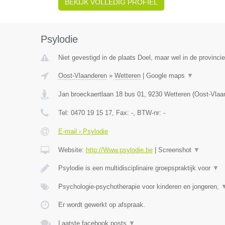
BEKIJK VOLLEDIG PROFIEL
Psylodie
Niet gevestigd in de plaats Doel, maar wel in de provinci
Oost-Vlaanderen
»
Wetteren
|
Google maps
▼
Jan broeckaertlaan 18 bus 01
,
9230
Wetteren
(
Oost-Vlaa
Tel:
0470 19 15 17
, Fax:
-
, BTW-nr:
-
E-mail › Psylodie
Website:
http://Www.psylodie.be
|
Screenshot
▼
Psylodie is een multidisciplinaire groepspraktijk voor
▼
Psychologie-psychotherapie voor kinderen en jongeren,
Er wordt gewerkt op afspraak.
Laatste facebook posts
▼