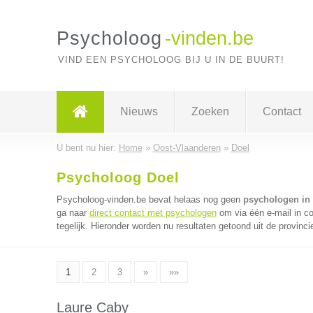
Psycholoog
-vinden.be
VIND EEN PSYCHOLOOG BIJ U IN DE BUURT!
Nieuws
Zoeken
Contact
U bent nu hier:
Home
»
Oost-Vlaanderen
»
Doel
Psycholoog Doel
Psycholoog-vinden.be bevat helaas nog geen
psychologen in
ga naar
direct contact met psychologen
om via één e-mail in c
tegelijk. Hieronder worden nu resultaten getoond uit de provinc
1
2
3
»
»»
Laure Caby