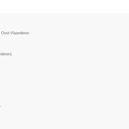
e Oost-Vlaanderen.
nderen
)
▼