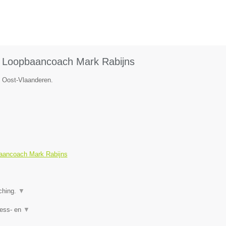
n Loopbaancoach Mark Rabijns
e Oost-Vlaanderen.
baancoach Mark Rabijns
ching.
▼
ress- en
▼