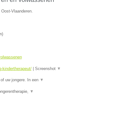
e Oost-Vlaanderen.
n
)
 volwassenen
-kindertherapeut/
|
Screenshot
▼
of uw jongere. In een
▼
ongerentherapie,
▼