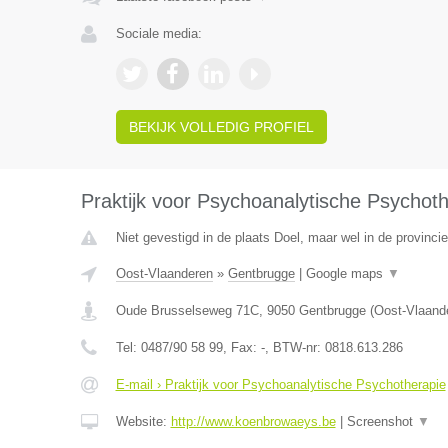
Sociale media:
BEKIJK VOLLEDIG PROFIEL
Praktijk voor Psychoanalytische Psychot
Niet gevestigd in de plaats Doel, maar wel in de provinci
Oost-Vlaanderen
»
Gentbrugge
|
Google maps
▼
Oude Brusselseweg 71C
,
9050
Gentbrugge
(
Oost-Vlaand
Tel:
0487/90 58 99
, Fax:
-
, BTW-nr:
0818.613.286
E-mail › Praktijk voor Psychoanalytische Psychotherapie
Website:
http://www.koenbrowaeys.be
|
Screenshot
▼