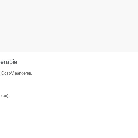
herapie
e Oost-Vlaanderen.
eren
)