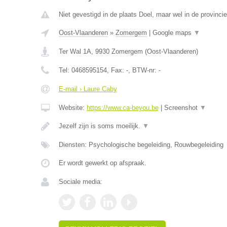
Niet gevestigd in de plaats Doel, maar wel in de provinci
Oost-Vlaanderen
»
Zomergem
|
Google maps
▼
Ter Wal 1A
,
9930
Zomergem
(
Oost-Vlaanderen
)
Tel:
0468595154
, Fax:
-
, BTW-nr:
-
E-mail › Laure Caby
Website:
https://www.ca-beyou.be
|
Screenshot
▼
Jezelf zijn is soms moeilijk.
▼
Diensten: Psychologische begeleiding, Rouwbegeleiding
Er wordt gewerkt op afspraak.
Sociale media: