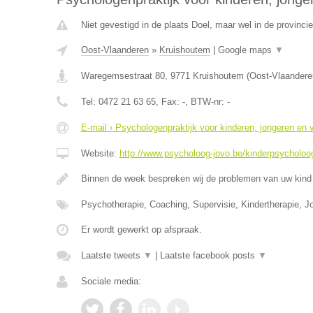
Niet gevestigd in de plaats Doel, maar wel in de provinci
Oost-Vlaanderen
»
Kruishoutem
|
Google maps
▼
Waregemsestraat 80
,
9771
Kruishoutem
(
Oost-Vlaandere
Tel:
0472 21 63 65
, Fax:
-
, BTW-nr:
-
E-mail › Psychologenpraktijk voor kinderen, jongeren en
Website:
http://www.psycholoog-jovo.be/kinderpsycholoog
Binnen de week bespreken wij de problemen van uw kind 
Psychotherapie, Coaching, Supervisie, Kindertherapie, J
Er wordt gewerkt op afspraak.
Laatste tweets
▼
|
Laatste facebook posts
▼
Sociale media: