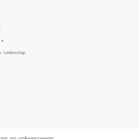
▼
.
▼
e, Leiderschap
eren en volwassenen