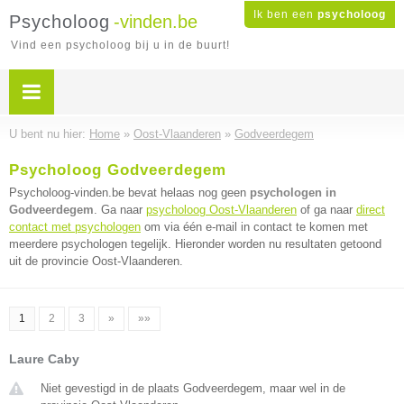
Ik ben een
psycholoog
Psycholoog
-vinden.be
Vind een psycholoog bij u in de buurt!
U bent nu hier:
Home
»
Oost-Vlaanderen
»
Godveerdegem
Psycholoog Godveerdegem
Psycholoog-vinden.be bevat helaas nog geen
psychologen in
Godveerdegem
. Ga naar
psycholoog Oost-Vlaanderen
of ga naar
direct
contact met psychologen
om via één e-mail in contact te komen met
meerdere psychologen tegelijk. Hieronder worden nu resultaten getoond
uit de provincie Oost-Vlaanderen.
1
2
3
»
»»
Laure Caby
Niet gevestigd in de plaats Godveerdegem, maar wel in de