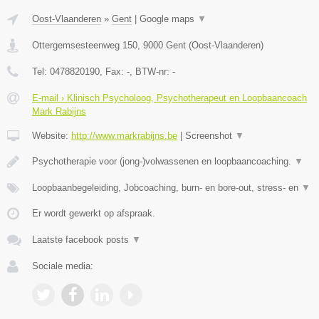
Oost-Vlaanderen
»
Gent
|
Google maps
▼
Ottergemsesteenweg 150
,
9000
Gent
(
Oost-Vlaanderen
)
Tel:
0478820190
, Fax:
-
, BTW-nr:
-
E-mail › Klinisch Psycholoog, Psychotherapeut en Loopbaancoach
Mark Rabijns
Website:
http://www.markrabijns.be
|
Screenshot
▼
Psychotherapie voor (jong-)volwassenen en loopbaancoaching.
▼
Loopbaanbegeleiding, Jobcoaching, burn- en bore-out, stress- en
▼
Er wordt gewerkt op afspraak.
Laatste facebook posts
▼
Sociale media: