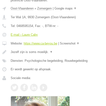
provincie Oost-Vlaanderen.
Oost-Vlaanderen
»
Zomergem
|
Google maps
▼
Ter Wal 1A
,
9930
Zomergem
(
Oost-Vlaanderen
)
Tel:
0468595154
, Fax:
-
, BTW-nr:
-
E-mail › Laure Caby
Website:
https://www.ca-beyou.be
|
Screenshot
▼
Jezelf zijn is soms moeilijk.
▼
Diensten: Psychologische begeleiding, Rouwbegeleiding
Er wordt gewerkt op afspraak.
Sociale media: