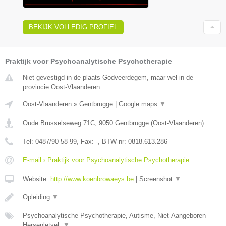
BEKIJK VOLLEDIG PROFIEL
Praktijk voor Psychoanalytische Psychotherapie
Niet gevestigd in de plaats Godveerdegem, maar wel in de
provincie Oost-Vlaanderen.
Oost-Vlaanderen
»
Gentbrugge
|
Google maps
▼
Oude Brusselseweg 71C
,
9050
Gentbrugge
(
Oost-Vlaanderen
)
Tel:
0487/90 58 99
, Fax:
-
, BTW-nr:
0818.613.286
E-mail › Praktijk voor Psychoanalytische Psychotherapie
Website:
http://www.koenbrowaeys.be
|
Screenshot
▼
Opleiding
▼
Psychoanalytische Psychotherapie, Autisme, Niet-Aangeboren
Hersenletsel,
▼