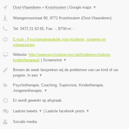
Oost-Vlaanderen
»
Kruishoutem
|
Google maps
▼
Waregemsestraat 80
,
9771
Kruishoutem
(
Oost-Vlaanderen
)
Tel:
0472 21 63 65
, Fax:
-
, BTW-nr:
-
E-mail › Psychologenpraktijk voor kinderen, jongeren en
volwassenen
Website:
http://www.psycholoog-jovo.be/kinderpsycholoog-
kindertherapeut/
|
Screenshot
▼
Binnen de week bespreken wij de problemen van uw kind of uw
jongere. In een
▼
Psychotherapie, Coaching, Supervisie, Kindertherapie,
Jongerentherapie,
▼
Er wordt gewerkt op afspraak.
Laatste tweets
▼
|
Laatste facebook posts
▼
Sociale media: