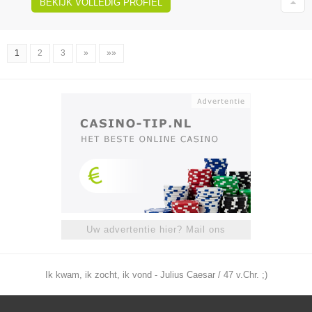
BEKIJK VOLLEDIG PROFIEL
1
2
3
»
»»
Uw advertentie hier? Mail ons
Ik kwam, ik zocht, ik vond - Julius Caesar / 47 v.Chr. ;)