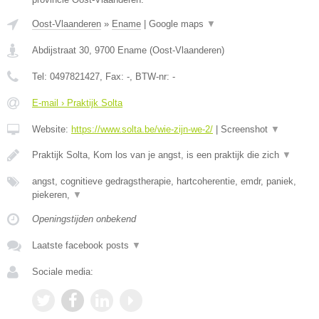
Oost-Vlaanderen
»
Ename
|
Google maps
▼
Abdijstraat 30
,
9700
Ename
(
Oost-Vlaanderen
)
Tel:
0497821427
, Fax:
-
, BTW-nr:
-
E-mail › Praktijk Solta
Website:
https://www.solta.be/wie-zijn-we-2/
|
Screenshot
▼
Praktijk Solta, Kom los van je angst, is een praktijk die zich
▼
angst, cognitieve gedragstherapie, hartcoherentie, emdr, paniek,
piekeren,
▼
Openingstijden onbekend
Laatste facebook posts
▼
Sociale media: