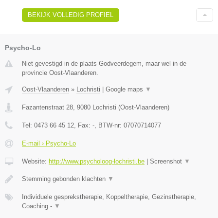
BEKIJK VOLLEDIG PROFIEL
Psycho-Lo
Niet gevestigd in de plaats Godveerdegem, maar wel in de
provincie Oost-Vlaanderen.
Oost-Vlaanderen
»
Lochristi
|
Google maps
▼
Fazantenstraat 28
,
9080
Lochristi
(
Oost-Vlaanderen
)
Tel:
0473 66 45 12
, Fax:
-
, BTW-nr:
07070714077
E-mail › Psycho-Lo
Website:
http://www.psycholoog-lochristi.be
|
Screenshot
▼
Stemming gebonden klachten
▼
Individuele gesprekstherapie, Koppeltherapie, Gezinstherapie,
Coaching -
▼