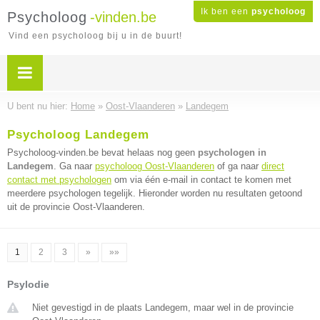
Ik ben een
psycholoog
Psycholoog
-vinden.be
Vind een psycholoog bij u in de buurt!
U bent nu hier:
Home
»
Oost-Vlaanderen
»
Landegem
Psycholoog Landegem
Psycholoog-vinden.be bevat helaas nog geen
psychologen in
Landegem
. Ga naar
psycholoog Oost-Vlaanderen
of ga naar
direct
contact met psychologen
om via één e-mail in contact te komen met
meerdere psychologen tegelijk. Hieronder worden nu resultaten getoond
uit de provincie Oost-Vlaanderen.
1
2
3
»
»»
Psylodie
Niet gevestigd in de plaats Landegem, maar wel in de provincie