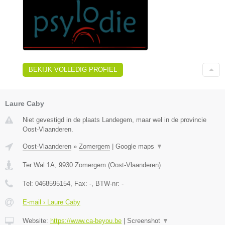
BEKIJK VOLLEDIG PROFIEL
Laure Caby
Niet gevestigd in de plaats Landegem, maar wel in de provincie
Oost-Vlaanderen.
Oost-Vlaanderen
»
Zomergem
|
Google maps
▼
Ter Wal 1A
,
9930
Zomergem
(
Oost-Vlaanderen
)
Tel:
0468595154
, Fax:
-
, BTW-nr:
-
E-mail › Laure Caby
Website:
https://www.ca-beyou.be
|
Screenshot
▼