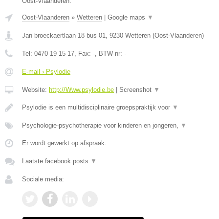
Oost-Vlaanderen.
Oost-Vlaanderen
»
Wetteren
|
Google maps
▼
Jan broeckaertlaan 18 bus 01
,
9230
Wetteren
(
Oost-Vlaanderen
)
Tel:
0470 19 15 17
, Fax:
-
, BTW-nr:
-
E-mail › Psylodie
Website:
http://Www.psylodie.be
|
Screenshot
▼
Psylodie is een multidisciplinaire groepspraktijk voor
▼
Psychologie-psychotherapie voor kinderen en jongeren,
▼
Er wordt gewerkt op afspraak.
Laatste facebook posts
▼
Sociale media: