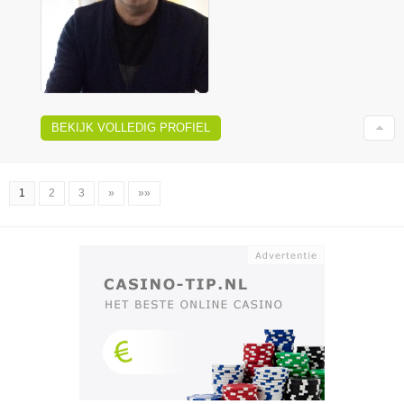
BEKIJK VOLLEDIG PROFIEL
1
2
3
»
»»