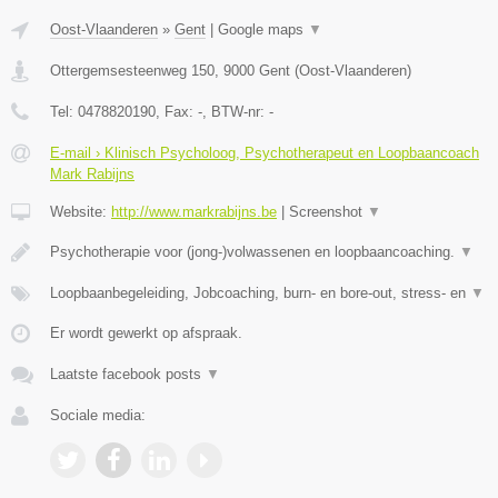
Oost-Vlaanderen
»
Gent
|
Google maps
▼
Ottergemsesteenweg 150
,
9000
Gent
(
Oost-Vlaanderen
)
Tel:
0478820190
, Fax:
-
, BTW-nr:
-
E-mail › Klinisch Psycholoog, Psychotherapeut en Loopbaancoach
Mark Rabijns
Website:
http://www.markrabijns.be
|
Screenshot
▼
Psychotherapie voor (jong-)volwassenen en loopbaancoaching.
▼
Loopbaanbegeleiding, Jobcoaching, burn- en bore-out, stress- en
▼
Er wordt gewerkt op afspraak.
Laatste facebook posts
▼
Sociale media: