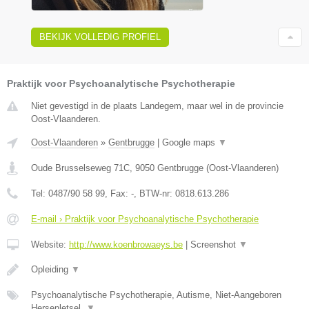
BEKIJK VOLLEDIG PROFIEL
Praktijk voor Psychoanalytische Psychotherapie
Niet gevestigd in de plaats Landegem, maar wel in de provincie
Oost-Vlaanderen.
Oost-Vlaanderen
»
Gentbrugge
|
Google maps
▼
Oude Brusselseweg 71C
,
9050
Gentbrugge
(
Oost-Vlaanderen
)
Tel:
0487/90 58 99
, Fax:
-
, BTW-nr:
0818.613.286
E-mail › Praktijk voor Psychoanalytische Psychotherapie
Website:
http://www.koenbrowaeys.be
|
Screenshot
▼
Opleiding
▼
Psychoanalytische Psychotherapie, Autisme, Niet-Aangeboren
Hersenletsel,
▼