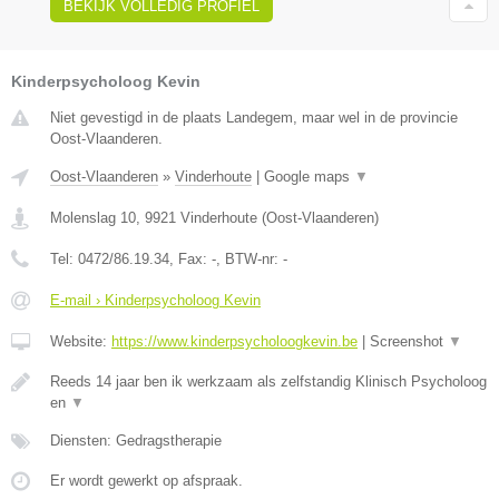
BEKIJK VOLLEDIG PROFIEL
Kinderpsycholoog Kevin
Niet gevestigd in de plaats Landegem, maar wel in de provincie
Oost-Vlaanderen.
Oost-Vlaanderen
»
Vinderhoute
|
Google maps
▼
Molenslag 10
,
9921
Vinderhoute
(
Oost-Vlaanderen
)
Tel:
0472/86.19.34
, Fax:
-
, BTW-nr:
-
E-mail › Kinderpsycholoog Kevin
Website:
https://www.kinderpsycholoogkevin.be
|
Screenshot
▼
Reeds 14 jaar ben ik werkzaam als zelfstandig Klinisch Psycholoog
en
▼
Diensten: Gedragstherapie
Er wordt gewerkt op afspraak.