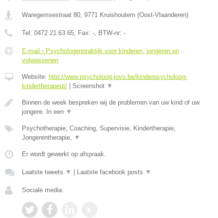
Waregemsestraat 80
,
9771
Kruishoutem
(
Oost-Vlaanderen
)
Tel:
0472 21 63 65
, Fax:
-
, BTW-nr:
-
E-mail › Psychologenpraktijk voor kinderen, jongeren en
volwassenen
Website:
http://www.psycholoog-jovo.be/kinderpsycholoog-
kindertherapeut/
|
Screenshot
▼
Binnen de week bespreken wij de problemen van uw kind of uw
jongere. In een
▼
Psychotherapie, Coaching, Supervisie, Kindertherapie,
Jongerentherapie,
▼
Er wordt gewerkt op afspraak.
Laatste tweets
▼
|
Laatste facebook posts
▼
Sociale media: