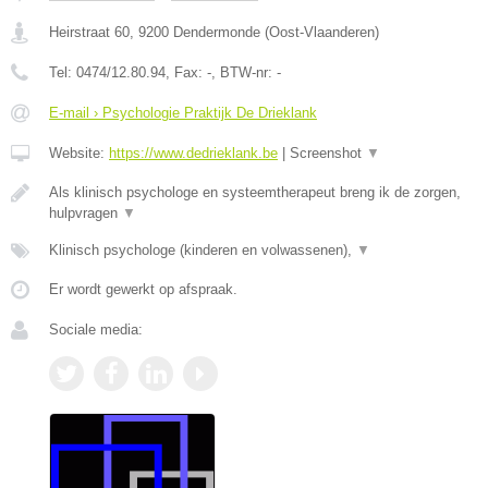
Heirstraat 60
,
9200
Dendermonde
(
Oost-Vlaanderen
)
Tel:
0474/12.80.94
, Fax:
-
, BTW-nr:
-
E-mail › Psychologie Praktijk De Drieklank
Website:
https://www.dedrieklank.be
|
Screenshot
▼
Als klinisch psychologe en systeemtherapeut breng ik de zorgen,
hulpvragen
▼
Klinisch psychologe (kinderen en volwassenen),
▼
Er wordt gewerkt op afspraak.
Sociale media: