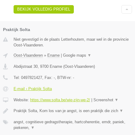
BEKIJK VOLLEDIG PROFIEL
Praktijk Solta
Niet gevestigd in de plaats Letterhoutem, maar wel in de provincie
Oost-Vlaanderen.
Oost-Vlaanderen
»
Ename
|
Google maps
▼
Abdijstraat 30
,
9700
Ename
(
Oost-Vlaanderen
)
Tel:
0497821427
, Fax:
-
, BTW-nr:
-
E-mail › Praktijk Solta
Website:
https://www.solta.be/wie-zijn-we-2/
|
Screenshot
▼
Praktijk Solta, Kom los van je angst, is een praktijk die zich
▼
angst, cognitieve gedragstherapie, hartcoherentie, emdr, paniek,
piekeren,
▼