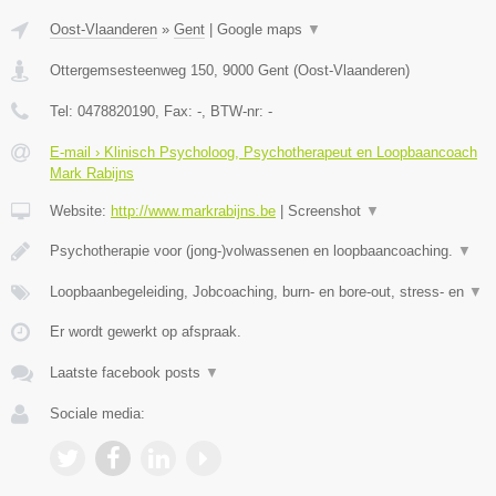
Oost-Vlaanderen
»
Gent
|
Google maps
▼
Ottergemsesteenweg 150
,
9000
Gent
(
Oost-Vlaanderen
)
Tel:
0478820190
, Fax:
-
, BTW-nr:
-
E-mail › Klinisch Psycholoog, Psychotherapeut en Loopbaancoach
Mark Rabijns
Website:
http://www.markrabijns.be
|
Screenshot
▼
Psychotherapie voor (jong-)volwassenen en loopbaancoaching.
▼
Loopbaanbegeleiding, Jobcoaching, burn- en bore-out, stress- en
▼
Er wordt gewerkt op afspraak.
Laatste facebook posts
▼
Sociale media: