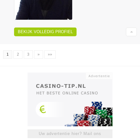
BEKIJK VOLLEDIG PROFIEL
1
2
3
»
»»
Uw advertentie hier? Mail ons