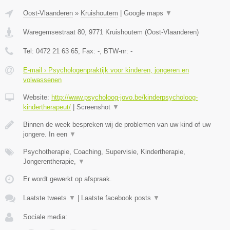
Oost-Vlaanderen
»
Kruishoutem
|
Google maps
▼
Waregemsestraat 80
,
9771
Kruishoutem
(
Oost-Vlaanderen
)
Tel:
0472 21 63 65
, Fax:
-
, BTW-nr:
-
E-mail › Psychologenpraktijk voor kinderen, jongeren en
volwassenen
Website:
http://www.psycholoog-jovo.be/kinderpsycholoog-
kindertherapeut/
|
Screenshot
▼
Binnen de week bespreken wij de problemen van uw kind of uw
jongere. In een
▼
Psychotherapie, Coaching, Supervisie, Kindertherapie,
Jongerentherapie,
▼
Er wordt gewerkt op afspraak.
Laatste tweets
▼
|
Laatste facebook posts
▼
Sociale media: