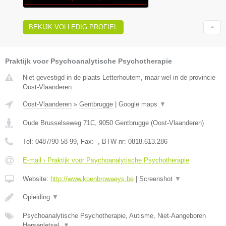
BEKIJK VOLLEDIG PROFIEL
Praktijk voor Psychoanalytische Psychotherapie
Niet gevestigd in de plaats Letterhoutem, maar wel in de provincie
Oost-Vlaanderen.
Oost-Vlaanderen
»
Gentbrugge
|
Google maps
▼
Oude Brusselseweg 71C
,
9050
Gentbrugge
(
Oost-Vlaanderen
)
Tel:
0487/90 58 99
, Fax:
-
, BTW-nr:
0818.613.286
E-mail › Praktijk voor Psychoanalytische Psychotherapie
Website:
http://www.koenbrowaeys.be
|
Screenshot
▼
Opleiding
▼
Psychoanalytische Psychotherapie, Autisme, Niet-Aangeboren
Hersenletsel,
▼