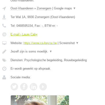
Oost-Vlaanderen.
Oost-Vlaanderen
»
Zomergem
|
Google maps
▼
Ter Wal 1A
,
9930
Zomergem
(
Oost-Vlaanderen
)
Tel:
0468595154
, Fax:
-
, BTW-nr:
-
E-mail › Laure Caby
Website:
https://www.ca-beyou.be
|
Screenshot
▼
Jezelf zijn is soms moeilijk.
▼
Diensten: Psychologische begeleiding, Rouwbegeleiding
Er wordt gewerkt op afspraak.
Sociale media: