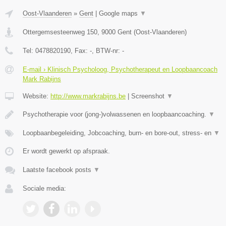
Oost-Vlaanderen
»
Gent
|
Google maps
▼
Ottergemsesteenweg 150
,
9000
Gent
(
Oost-Vlaanderen
)
Tel:
0478820190
, Fax:
-
, BTW-nr:
-
E-mail › Klinisch Psycholoog, Psychotherapeut en Loopbaancoach
Mark Rabijns
Website:
http://www.markrabijns.be
|
Screenshot
▼
Psychotherapie voor (jong-)volwassenen en loopbaancoaching.
▼
Loopbaanbegeleiding, Jobcoaching, burn- en bore-out, stress- en
▼
Er wordt gewerkt op afspraak.
Laatste facebook posts
▼
Sociale media: