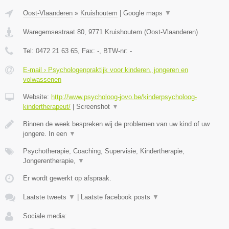
Oost-Vlaanderen
»
Kruishoutem
|
Google maps
▼
Waregemsestraat 80
,
9771
Kruishoutem
(
Oost-Vlaanderen
)
Tel:
0472 21 63 65
, Fax:
-
, BTW-nr:
-
E-mail › Psychologenpraktijk voor kinderen, jongeren en
volwassenen
Website:
http://www.psycholoog-jovo.be/kinderpsycholoog-
kindertherapeut/
|
Screenshot
▼
Binnen de week bespreken wij de problemen van uw kind of uw
jongere. In een
▼
Psychotherapie, Coaching, Supervisie, Kindertherapie,
Jongerentherapie,
▼
Er wordt gewerkt op afspraak.
Laatste tweets
▼
|
Laatste facebook posts
▼
Sociale media: