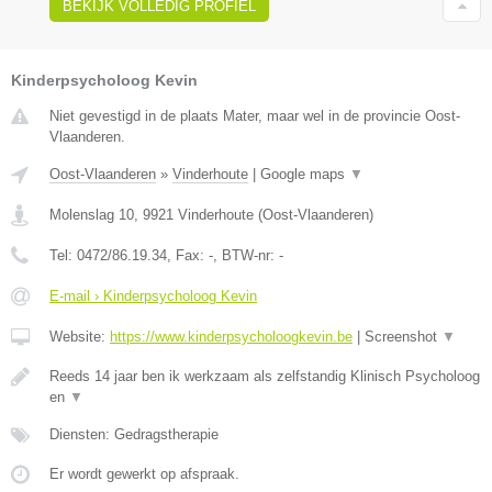
BEKIJK VOLLEDIG PROFIEL
Kinderpsycholoog Kevin
Niet gevestigd in de plaats Mater, maar wel in de provincie Oost-
Vlaanderen.
Oost-Vlaanderen
»
Vinderhoute
|
Google maps
▼
Molenslag 10
,
9921
Vinderhoute
(
Oost-Vlaanderen
)
Tel:
0472/86.19.34
, Fax:
-
, BTW-nr:
-
E-mail › Kinderpsycholoog Kevin
Website:
https://www.kinderpsycholoogkevin.be
|
Screenshot
▼
Reeds 14 jaar ben ik werkzaam als zelfstandig Klinisch Psycholoog
en
▼
Diensten: Gedragstherapie
Er wordt gewerkt op afspraak.