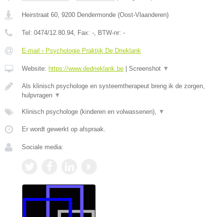
Heirstraat 60
,
9200
Dendermonde
(
Oost-Vlaanderen
)
Tel:
0474/12.80.94
, Fax:
-
, BTW-nr:
-
E-mail › Psychologie Praktijk De Drieklank
Website:
https://www.dedrieklank.be
|
Screenshot
▼
Als klinisch psychologe en systeemtherapeut breng ik de zorgen,
hulpvragen
▼
Klinisch psychologe (kinderen en volwassenen),
▼
Er wordt gewerkt op afspraak.
Sociale media: