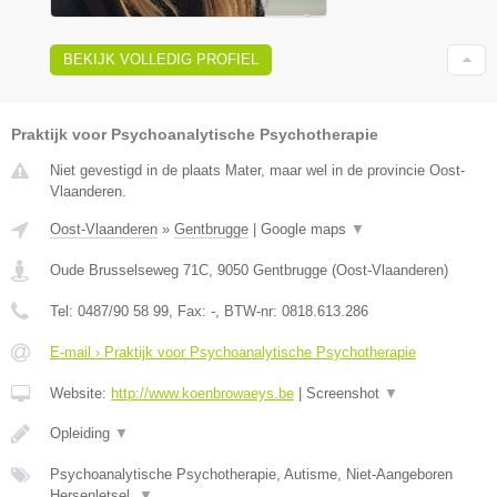
BEKIJK VOLLEDIG PROFIEL
Praktijk voor Psychoanalytische Psychotherapie
Niet gevestigd in de plaats Mater, maar wel in de provincie Oost-
Vlaanderen.
Oost-Vlaanderen
»
Gentbrugge
|
Google maps
▼
Oude Brusselseweg 71C
,
9050
Gentbrugge
(
Oost-Vlaanderen
)
Tel:
0487/90 58 99
, Fax:
-
, BTW-nr:
0818.613.286
E-mail › Praktijk voor Psychoanalytische Psychotherapie
Website:
http://www.koenbrowaeys.be
|
Screenshot
▼
Opleiding
▼
Psychoanalytische Psychotherapie, Autisme, Niet-Aangeboren
Hersenletsel,
▼