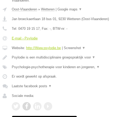
Vlaanderen.
Oost-Vlaanderen
»
Wetteren
|
Google maps
▼
Jan broeckaertlaan 18 bus 01
,
9230
Wetteren
(
Oost-Vlaanderen
)
Tel:
0470 19 15 17
, Fax:
-
, BTW-nr:
-
E-mail › Psylodie
Website:
http://Www.psylodie.be
|
Screenshot
▼
Psylodie is een multidisciplinaire groepspraktijk voor
▼
Psychologie-psychotherapie voor kinderen en jongeren,
▼
Er wordt gewerkt op afspraak.
Laatste facebook posts
▼
Sociale media: