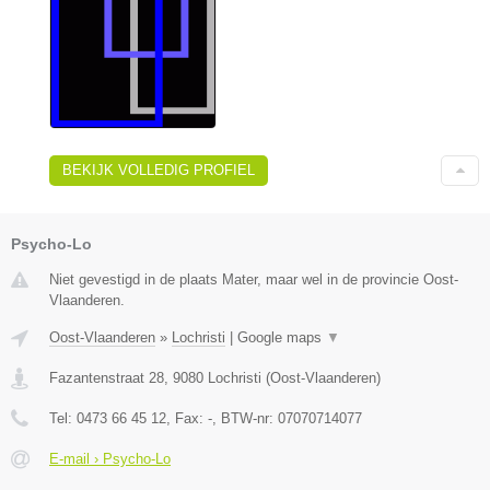
BEKIJK VOLLEDIG PROFIEL
Psycho-Lo
Niet gevestigd in de plaats Mater, maar wel in de provincie Oost-
Vlaanderen.
Oost-Vlaanderen
»
Lochristi
|
Google maps
▼
Fazantenstraat 28
,
9080
Lochristi
(
Oost-Vlaanderen
)
Tel:
0473 66 45 12
, Fax:
-
, BTW-nr:
07070714077
E-mail › Psycho-Lo