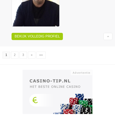
BEKIJK VOLLEDIG PROFIEL
1
2
3
»
»»