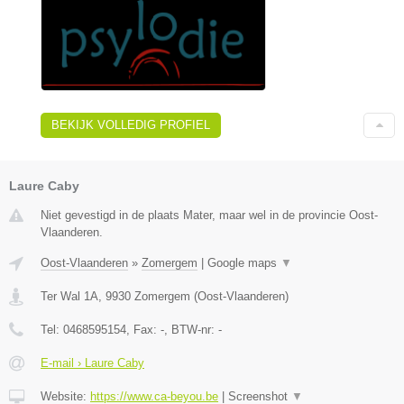
BEKIJK VOLLEDIG PROFIEL
Laure Caby
Niet gevestigd in de plaats Mater, maar wel in de provincie Oost-
Vlaanderen.
Oost-Vlaanderen
»
Zomergem
|
Google maps
▼
Ter Wal 1A
,
9930
Zomergem
(
Oost-Vlaanderen
)
Tel:
0468595154
, Fax:
-
, BTW-nr:
-
E-mail › Laure Caby
Website:
https://www.ca-beyou.be
|
Screenshot
▼