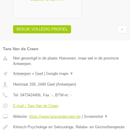
BEKIJK VOLLEDIG PROFIEL
Tara Van de Craen
Niet gevestigd in de plaats Hoevenen, maar wel in de provincie
Antwerpen.
Antwerpen
»
Geel
|
Google maps
▼
Heistraat 158
,
2440
Geel
(
Antwerpen
)
Tel:
0473424456
, Fax:
-
, BTW-nr:
-
E-mail › Tara Van de Craen
Website:
https://www.taravandecraen.be
|
Screenshot
▼
Klinisch Psychologe en Seksuologe, Relatie- en Gezinstherapeute