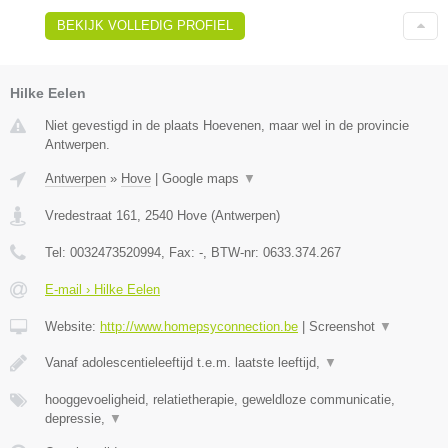
BEKIJK VOLLEDIG PROFIEL
Hilke Eelen
Niet gevestigd in de plaats Hoevenen, maar wel in de provincie
Antwerpen.
Antwerpen
»
Hove
|
Google maps
▼
Vredestraat 161
,
2540
Hove
(
Antwerpen
)
Tel:
0032473520994
, Fax:
-
, BTW-nr:
0633.374.267
E-mail › Hilke Eelen
Website:
http://www.homepsyconnection.be
|
Screenshot
▼
Vanaf adolescentieleeftijd t.e.m. laatste leeftijd,
▼
hooggevoeligheid, relatietherapie, geweldloze communicatie,
depressie,
▼