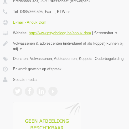
Bredabaan 323
,
2930
Brasschaat
(
Antwerpen
)
Tel:
0488/366.595
, Fax:
-
, BTW-nr:
-
E-mail › Anouk Dom
Website:
http://www.psycholoog.be/anouk.dom
|
Screenshot
▼
Volwassenen & adolescenten (individueel of als koppel) kunnen bij
mij
▼
Diensten: Volwassenen, Adolescenten, Koppels, Ouderbegeleiding
Er wordt gewerkt op afspraak.
Sociale media: