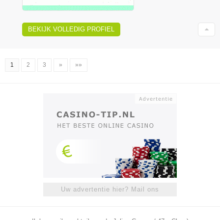
BEKIJK VOLLEDIG PROFIEL
1
2
3
»
»»
Uw advertentie hier? Mail ons