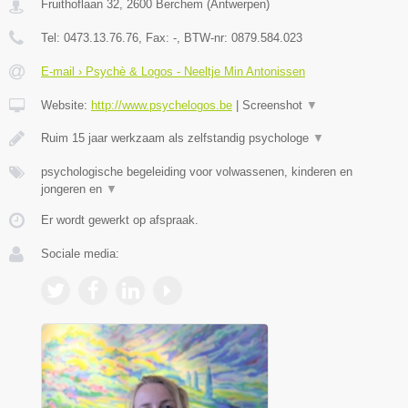
Fruithoflaan 32
,
2600
Berchem
(
Antwerpen
)
Tel:
0473.13.76.76
, Fax:
-
, BTW-nr:
0879.584.023
E-mail › Psychè & Logos - Neeltje Min Antonissen
Website:
http://www.psychelogos.be
|
Screenshot
▼
Ruim 15 jaar werkzaam als zelfstandig psychologe
▼
psychologische begeleiding voor volwassenen, kinderen en
jongeren en
▼
Er wordt gewerkt op afspraak.
Sociale media: