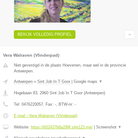
BEKIJK VOLLEDIG PROFIEL
Vera Walraven (Vlinderpad)
Niet gevestigd in de plaats Hoevenen, maar wel in de provincie
Antwerpen.
Antwerpen
»
Sint Job In T Goor
|
Google maps
▼
Hogebaan 83
,
2960
Sint Job In T Goor
(
Antwerpen
)
Tel:
0476220057
, Fax:
-
, BTW-nr:
-
E-mail › Vera Walraven (Vlinderpad)
Website:
https://602437b8a299f.site123.me/
|
Screenshot
▼