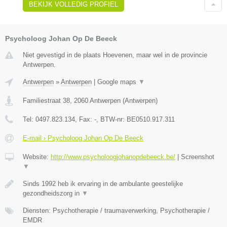
BEKIJK VOLLEDIG PROFIEL
Psycholoog Johan Op De Beeck
Niet gevestigd in de plaats Hoevenen, maar wel in de provincie
Antwerpen.
Antwerpen
»
Antwerpen
|
Google maps
▼
Familiestraat 38
,
2060
Antwerpen
(
Antwerpen
)
Tel:
0497.823.134
, Fax:
-
, BTW-nr:
BE0510.917.311
E-mail › Psycholoog Johan Op De Beeck
Website:
http://www.psycholoogjohanopdebeeck.be/
|
Screenshot
▼
Sinds 1992 heb ik ervaring in de ambulante geestelijke
gezondheidszorg in
▼
Diensten: Psychotherapie / traumaverwerking, Psychotherapie /
EMDR