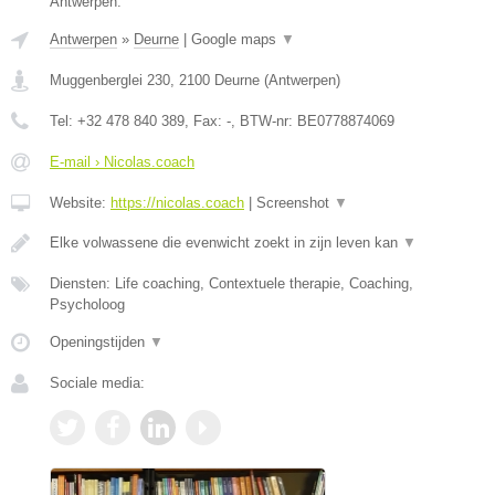
Antwerpen.
Antwerpen
»
Deurne
|
Google maps
▼
Muggenberglei 230
,
2100
Deurne
(
Antwerpen
)
Tel:
+32 478 840 389
, Fax:
-
, BTW-nr:
BE0778874069
E-mail › Nicolas.coach
Website:
https://nicolas.coach
|
Screenshot
▼
Elke volwassene die evenwicht zoekt in zijn leven kan
▼
Diensten: Life coaching, Contextuele therapie, Coaching,
Psycholoog
Openingstijden
▼
Sociale media: