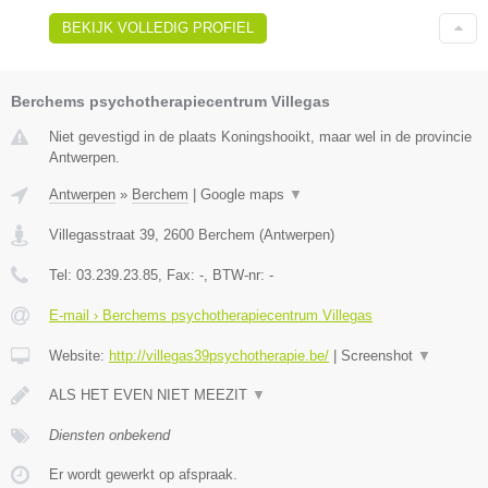
BEKIJK VOLLEDIG PROFIEL
Berchems psychotherapiecentrum Villegas
Niet gevestigd in de plaats Koningshooikt, maar wel in de provincie
Antwerpen.
Antwerpen
»
Berchem
|
Google maps
▼
Villegasstraat 39
,
2600
Berchem
(
Antwerpen
)
Tel:
03.239.23.85
, Fax:
-
, BTW-nr:
-
E-mail › Berchems psychotherapiecentrum Villegas
Website:
http://villegas39psychotherapie.be/
|
Screenshot
▼
ALS HET EVEN NIET MEEZIT
▼
Diensten onbekend
Er wordt gewerkt op afspraak.