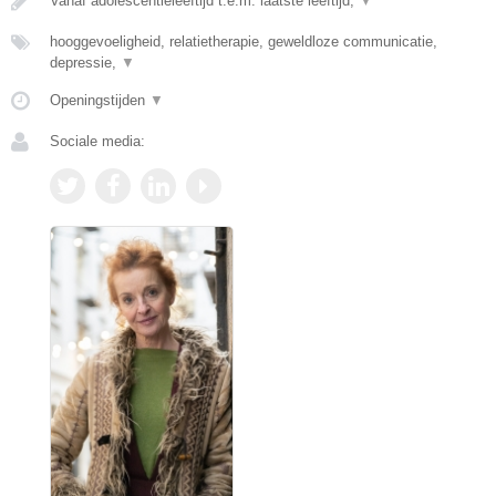
Vanaf adolescentieleeftijd t.e.m. laatste leeftijd,
▼
hooggevoeligheid, relatietherapie, geweldloze communicatie,
depressie,
▼
Openingstijden
▼
Sociale media: