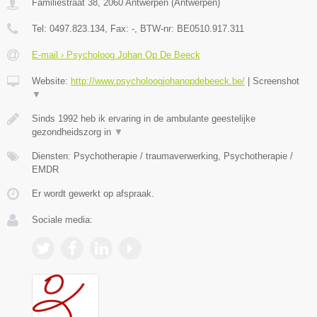
Familiestraat 38
,
2060
Antwerpen
(
Antwerpen
)
Tel:
0497.823.134
, Fax:
-
, BTW-nr:
BE0510.917.311
E-mail › Psycholoog Johan Op De Beeck
Website:
http://www.psycholoogjohanopdebeeck.be/
|
Screenshot
▼
Sinds 1992 heb ik ervaring in de ambulante geestelijke
gezondheidszorg in
▼
Diensten: Psychotherapie / traumaverwerking, Psychotherapie /
EMDR
Er wordt gewerkt op afspraak.
Sociale media: