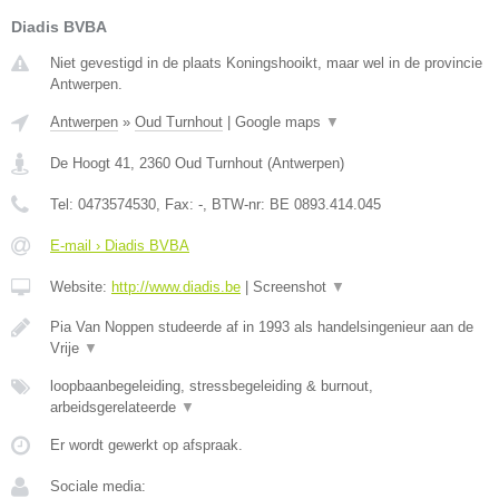
Diadis BVBA
Niet gevestigd in de plaats Koningshooikt, maar wel in de provincie
Antwerpen.
Antwerpen
»
Oud Turnhout
|
Google maps
▼
De Hoogt 41
,
2360
Oud Turnhout
(
Antwerpen
)
Tel:
0473574530
, Fax:
-
, BTW-nr:
BE 0893.414.045
E-mail › Diadis BVBA
Website:
http://www.diadis.be
|
Screenshot
▼
Pia Van Noppen studeerde af in 1993 als handelsingenieur aan de
Vrije
▼
loopbaanbegeleiding, stressbegeleiding & burnout,
arbeidsgerelateerde
▼
Er wordt gewerkt op afspraak.
Sociale media: