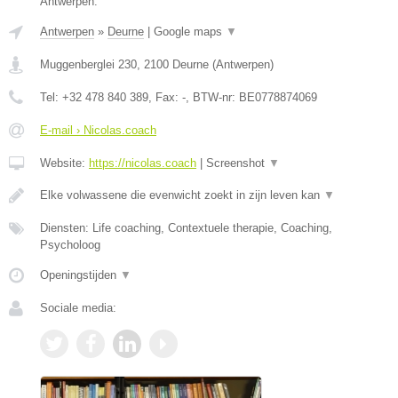
Antwerpen.
Antwerpen
»
Deurne
|
Google maps
▼
Muggenberglei 230
,
2100
Deurne
(
Antwerpen
)
Tel:
+32 478 840 389
, Fax:
-
, BTW-nr:
BE0778874069
E-mail › Nicolas.coach
Website:
https://nicolas.coach
|
Screenshot
▼
Elke volwassene die evenwicht zoekt in zijn leven kan
▼
Diensten: Life coaching, Contextuele therapie, Coaching,
Psycholoog
Openingstijden
▼
Sociale media: