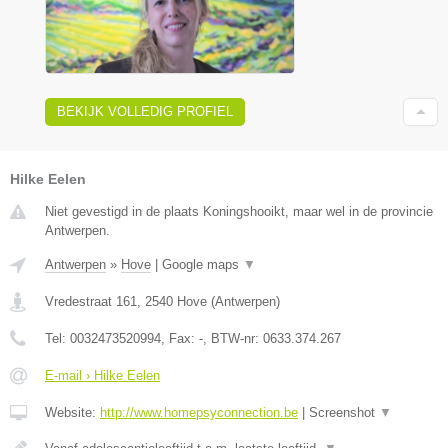
BEKIJK VOLLEDIG PROFIEL
Hilke Eelen
Niet gevestigd in de plaats Koningshooikt, maar wel in de provincie
Antwerpen.
Antwerpen
»
Hove
|
Google maps
▼
Vredestraat 161
,
2540
Hove
(
Antwerpen
)
Tel:
0032473520994
, Fax:
-
, BTW-nr:
0633.374.267
E-mail › Hilke Eelen
Website:
http://www.homepsyconnection.be
|
Screenshot
▼