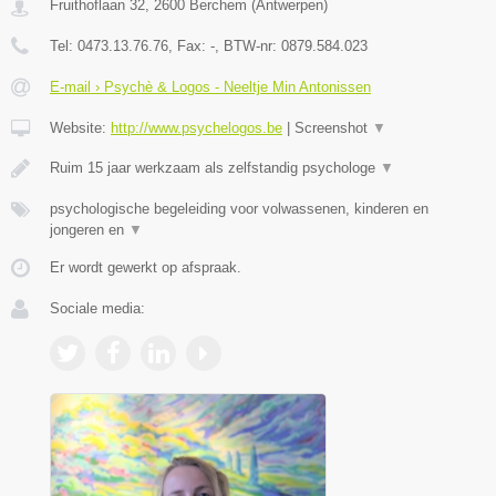
Fruithoflaan 32
,
2600
Berchem
(
Antwerpen
)
Tel:
0473.13.76.76
, Fax:
-
, BTW-nr:
0879.584.023
E-mail › Psychè & Logos - Neeltje Min Antonissen
Website:
http://www.psychelogos.be
|
Screenshot
▼
Ruim 15 jaar werkzaam als zelfstandig psychologe
▼
psychologische begeleiding voor volwassenen, kinderen en
jongeren en
▼
Er wordt gewerkt op afspraak.
Sociale media: