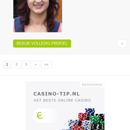
BEKIJK VOLLEDIG PROFIEL
1
2
3
»
»»