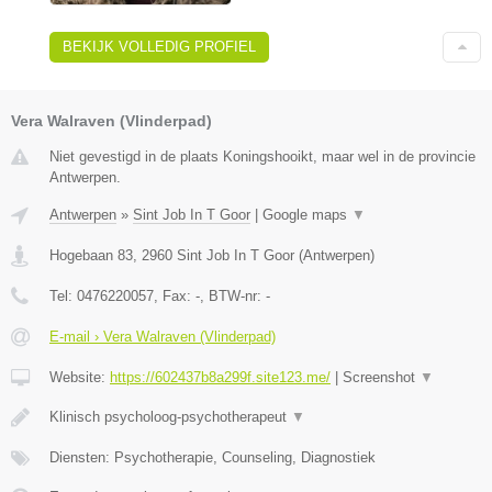
BEKIJK VOLLEDIG PROFIEL
Vera Walraven (Vlinderpad)
Niet gevestigd in de plaats Koningshooikt, maar wel in de provincie
Antwerpen.
Antwerpen
»
Sint Job In T Goor
|
Google maps
▼
Hogebaan 83
,
2960
Sint Job In T Goor
(
Antwerpen
)
Tel:
0476220057
, Fax:
-
, BTW-nr:
-
E-mail › Vera Walraven (Vlinderpad)
Website:
https://602437b8a299f.site123.me/
|
Screenshot
▼
Klinisch psycholoog-psychotherapeut
▼
Diensten: Psychotherapie, Counseling, Diagnostiek