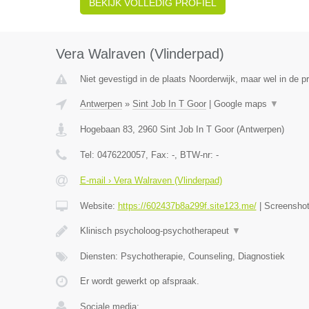
BEKIJK VOLLEDIG PROFIEL
Vera Walraven (Vlinderpad)
Niet gevestigd in de plaats Noorderwijk, maar wel in de p
Antwerpen
»
Sint Job In T Goor
|
Google maps
▼
Hogebaan 83
,
2960
Sint Job In T Goor
(
Antwerpen
)
Tel:
0476220057
, Fax:
-
, BTW-nr:
-
E-mail › Vera Walraven (Vlinderpad)
Website:
https://602437b8a299f.site123.me/
|
Screensho
Klinisch psycholoog-psychotherapeut
▼
Diensten: Psychotherapie, Counseling, Diagnostiek
Er wordt gewerkt op afspraak.
Sociale media: