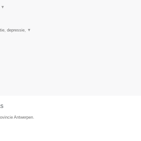
t
▼
tie, depressie,
▼
as
rovincie Antwerpen.