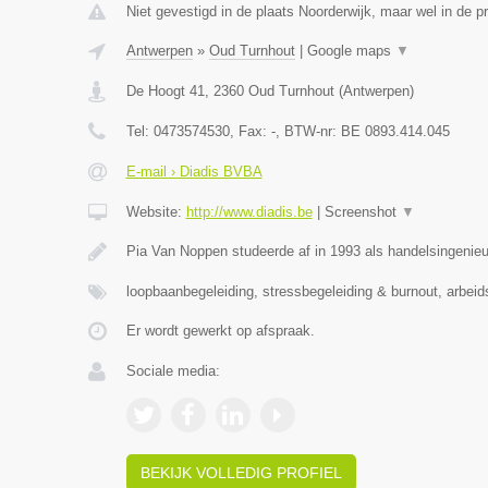
Niet gevestigd in de plaats Noorderwijk, maar wel in de p
Antwerpen
»
Oud Turnhout
|
Google maps
▼
De Hoogt 41
,
2360
Oud Turnhout
(
Antwerpen
)
Tel:
0473574530
, Fax:
-
, BTW-nr:
BE 0893.414.045
E-mail › Diadis BVBA
Website:
http://www.diadis.be
|
Screenshot
▼
Pia Van Noppen studeerde af in 1993 als handelsingenieu
loopbaanbegeleiding, stressbegeleiding & burnout, arbei
Er wordt gewerkt op afspraak.
Sociale media:
BEKIJK VOLLEDIG PROFIEL