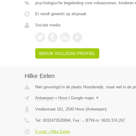
psychologische begeleiding voor volwassenen, kinderen 
Er wordt gewerkt op afspraak.
Sociale media:
BEKIJK VOLLEDIG PROFIEL
Hilke Eelen
Niet gevestigd in de plaats Noorderwijk, maar wel in de p
Antwerpen
»
Hove
|
Google maps
▼
Vredestraat 161
,
2540
Hove
(
Antwerpen
)
Tel:
0032473520994
, Fax:
-
, BTW-nr:
0633.374.267
E-mail › Hilke Eelen