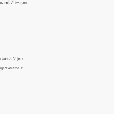
rovincie Antwerpen.
r aan de Vrije
▼
dsgerelateerde
▼