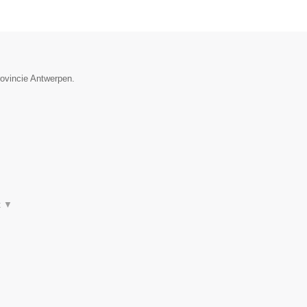
rovincie Antwerpen.
t
▼