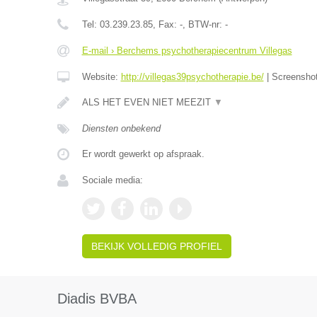
Tel:
03.239.23.85
, Fax:
-
, BTW-nr:
-
E-mail › Berchems psychotherapiecentrum Villegas
Website:
http://villegas39psychotherapie.be/
|
Screensho
ALS HET EVEN NIET MEEZIT
▼
Diensten onbekend
Er wordt gewerkt op afspraak.
Sociale media:
BEKIJK VOLLEDIG PROFIEL
Diadis BVBA