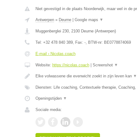
Niet gevestigd in de plaats Noorderwijk, maar wel in de p
Antwerpen
»
Deurne
|
Google maps
▼
Muggenberglei 230
,
2100
Deurne
(
Antwerpen
)
Tel:
+32 478 840 389
, Fax:
-
, BTW-nr:
BE0778874069
E-mail › Nicolas.coach
Website:
https://nicolas.coach
|
Screenshot
▼
Elke volwassene die evenwicht zoekt in zijn leven kan
▼
Diensten: Life coaching, Contextuele therapie, Coaching
Openingstijden
▼
Sociale media: