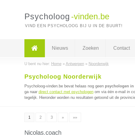
Psycholoog
-vinden.be
VIND EEN PSYCHOLOOG BIJ U IN DE BUURT!
Nieuws
Zoeken
Contact
U bent nu hier:
Home
»
Antwerpen
»
Noorderwijk
Psycholoog Noorderwijk
Psycholoog-vinden.be bevat helaas nog geen
psychologen in
ga naar
direct contact met psychologen
om via één e-mail in c
tegelijk. Hieronder worden nu resultaten getoond uit de provinc
1
2
3
»
»»
Nicolas.coach