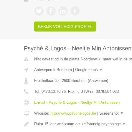
BEKIJK VOLLEDIG PROFIEL
Psychè & Logos - Neeltje Min Antonissen
Niet gevestigd in de plaats Noorderwijk, maar wel in de p
Antwerpen
»
Berchem
|
Google maps
▼
Fruithoflaan 32
,
2600
Berchem
(
Antwerpen
)
Tel:
0473.13.76.76
, Fax:
-
, BTW-nr:
0879.584.023
E-mail › Psychè & Logos - Neeltje Min Antonissen
Website:
http://www.psychelogos.be
|
Screenshot
▼
Ruim 15 jaar werkzaam als zelfstandig psychologe
▼