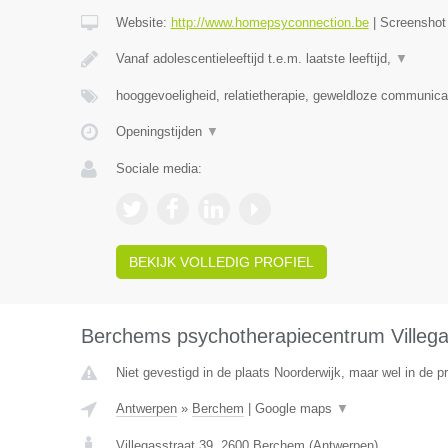
Website:
http://www.homepsyconnection.be
|
Screensho
Vanaf adolescentieleeftijd t.e.m. laatste leeftijd,
▼
hooggevoeligheid, relatietherapie, geweldloze communica
Openingstijden
▼
Sociale media:
BEKIJK VOLLEDIG PROFIEL
Berchems psychotherapiecentrum Villeg
Niet gevestigd in de plaats Noorderwijk, maar wel in de p
Antwerpen
»
Berchem
|
Google maps
▼
Villegasstraat 39
,
2600
Berchem
(
Antwerpen
)