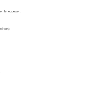
cie Henegouwen.
nderen
)
▼