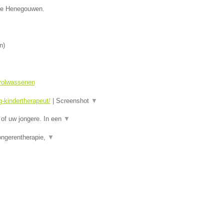
cie Henegouwen.
n
)
 volwassenen
-kindertherapeut/
|
Screenshot
▼
of uw jongere. In een
▼
ongerentherapie,
▼