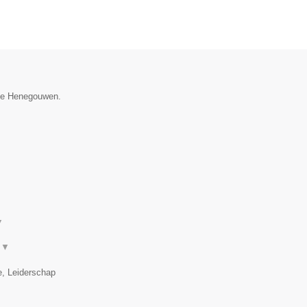
cie Henegouwen.
▼
.
▼
e, Leiderschap