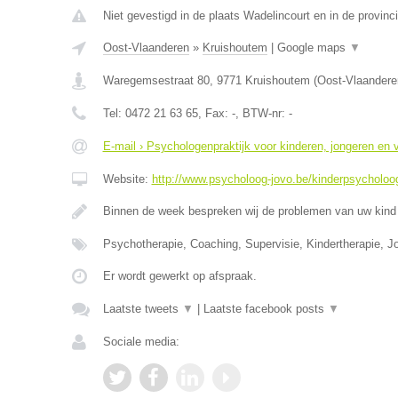
Niet gevestigd in de plaats Wadelincourt en in de provin
Oost-Vlaanderen
»
Kruishoutem
|
Google maps
▼
Waregemsestraat 80
,
9771
Kruishoutem
(
Oost-Vlaandere
Tel:
0472 21 63 65
, Fax:
-
, BTW-nr:
-
E-mail › Psychologenpraktijk voor kinderen, jongeren en
Website:
http://www.psycholoog-jovo.be/kinderpsycholoog
Binnen de week bespreken wij de problemen van uw kind 
Psychotherapie, Coaching, Supervisie, Kindertherapie, J
Er wordt gewerkt op afspraak.
Laatste tweets
▼
|
Laatste facebook posts
▼
Sociale media: