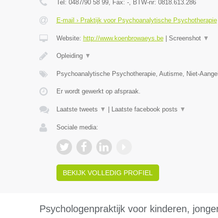
Tel:
0487/90 58 99
, Fax:
-
, BTW-nr:
0818.613.286
E-mail › Praktijk voor Psychoanalytische Psychotherapie
Website:
http://www.koenbrowaeys.be
|
Screenshot
▼
Opleiding
▼
Psychoanalytische Psychotherapie, Autisme, Niet-Aange
Er wordt gewerkt op afspraak.
Laatste tweets
▼
|
Laatste facebook posts
▼
Sociale media:
BEKIJK VOLLEDIG PROFIEL
Psychologenpraktijk voor kinderen, jong