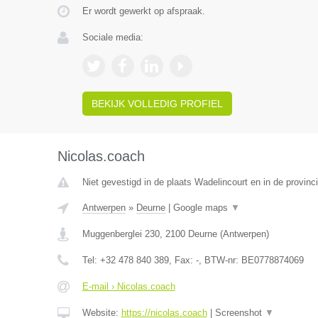
Er wordt gewerkt op afspraak.
Sociale media:
BEKIJK VOLLEDIG PROFIEL
Nicolas.coach
Niet gevestigd in de plaats Wadelincourt en in de provin
Antwerpen
»
Deurne
|
Google maps
▼
Muggenberglei 230
,
2100
Deurne
(
Antwerpen
)
Tel:
+32 478 840 389
, Fax:
-
, BTW-nr:
BE0778874069
E-mail › Nicolas.coach
Website:
https://nicolas.coach
|
Screenshot
▼