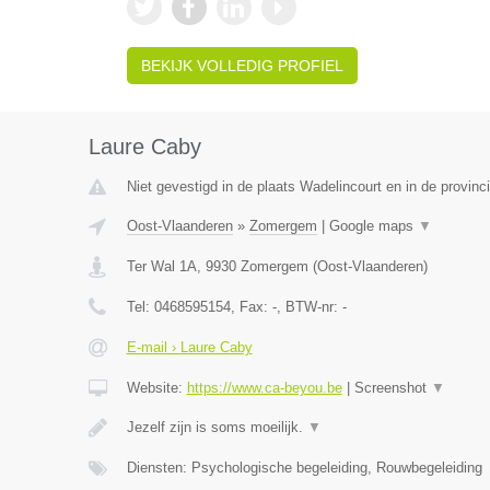
BEKIJK VOLLEDIG PROFIEL
Laure Caby
Niet gevestigd in de plaats Wadelincourt en in de provin
Oost-Vlaanderen
»
Zomergem
|
Google maps
▼
Ter Wal 1A
,
9930
Zomergem
(
Oost-Vlaanderen
)
Tel:
0468595154
, Fax:
-
, BTW-nr:
-
E-mail › Laure Caby
Website:
https://www.ca-beyou.be
|
Screenshot
▼
Jezelf zijn is soms moeilijk.
▼
Diensten: Psychologische begeleiding, Rouwbegeleiding