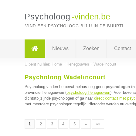
Psycholoog
-vinden.be
VIND EEN PSYCHOLOOG BIJ U IN DE BUURT!
Nieuws
Zoeken
Contact
U bent nu hier:
Home
»
Henegouwen
»
Wadelincourt
Psycholoog Wadelincourt
Psycholoog-vinden.be bevat helaas nog geen
psychologen in
provincie Henegouwen (
psycholoog Henegouwen
). Voer bovena
dichtstbijzijnde psychologen of ga naar
direct contact met psy
met meerdere psychologen tegelijk. Hieronder worden nu overig
1
2
3
4
5
»
»»