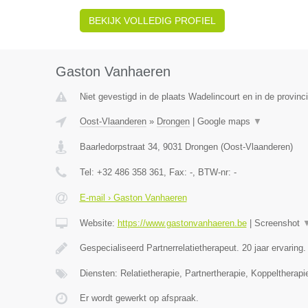
BEKIJK VOLLEDIG PROFIEL
Gaston Vanhaeren
Niet gevestigd in de plaats Wadelincourt en in de provin
Oost-Vlaanderen
»
Drongen
|
Google maps
▼
Baarledorpstraat 34
,
9031
Drongen
(
Oost-Vlaanderen
)
Tel:
+32 486 358 361
, Fax:
-
, BTW-nr:
-
E-mail › Gaston Vanhaeren
Website:
https://www.gastonvanhaeren.be
|
Screenshot
Gespecialiseerd Partnerrelatietherapeut. 20 jaar ervaring
Diensten: Relatietherapie, Partnertherapie, Koppeltherapi
Er wordt gewerkt op afspraak.