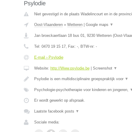
Psylodie
Niet gevestigd in de plaats Wadelincourt en in de provin
Oost-Vlaanderen
»
Wetteren
|
Google maps
▼
Jan broeckaertlaan 18 bus 01
,
9230
Wetteren
(
Oost-Vlaa
Tel:
0470 19 15 17
, Fax:
-
, BTW-nr:
-
E-mail › Psylodie
Website:
http://Www.psylodie.be
|
Screenshot
▼
Psylodie is een multidisciplinaire groepspraktijk voor
▼
Psychologie-psychotherapie voor kinderen en jongeren,
Er wordt gewerkt op afspraak.
Laatste facebook posts
▼
Sociale media: