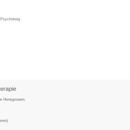
, Psycholoog
herapie
cie Henegouwen.
eren
)