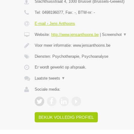
Slachthuisstraat 4
,
1000
Brussel
(
Brussels-Gewest
)
Tel:
0498196077
, Fax:
-
, BTW-nr:
-
E-mail › Jens Anthoons
Website:
http://www.jensanthoons.be
|
Screenshot
▼
Voor meer informatie: www.jensanthoons.be
Diensten: Psychotherapie, Psychoanalyse
Er wordt gewerkt op afspraak.
Laatste tweets
▼
Sociale media:
BEKIJK VOLLEDIG PROFIEL