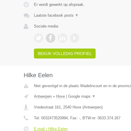
Er wordt gewerkt op afspraak.
Laatste facebook posts
▼
Sociale media:
BEKIJK VOLLEDIG PROFIEL
Hilke Eelen
Niet gevestigd in de plaats Wadelincourt en in de provin
Antwerpen
»
Hove
|
Google maps
▼
Vredestraat 161
,
2540
Hove
(
Antwerpen
)
Tel:
0032473520994
, Fax:
-
, BTW-nr:
0633.374.267
E-mail › Hilke Eelen