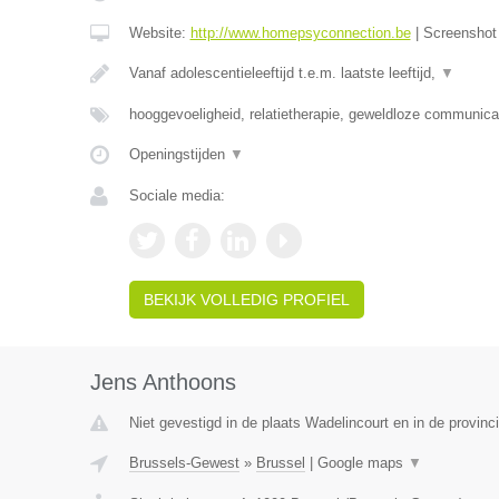
Website:
http://www.homepsyconnection.be
|
Screensho
Vanaf adolescentieleeftijd t.e.m. laatste leeftijd,
▼
hooggevoeligheid, relatietherapie, geweldloze communica
Openingstijden
▼
Sociale media:
BEKIJK VOLLEDIG PROFIEL
Jens Anthoons
Niet gevestigd in de plaats Wadelincourt en in de provin
Brussels-Gewest
»
Brussel
|
Google maps
▼