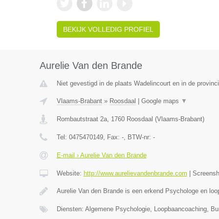
BEKIJK VOLLEDIG PROFIEL
Aurelie Van den Brande
Niet gevestigd in de plaats Wadelincourt en in de provin
Vlaams-Brabant
»
Roosdaal
|
Google maps
▼
Rombautstraat 2a
,
1760
Roosdaal
(
Vlaams-Brabant
)
Tel:
0475470149
, Fax:
-
, BTW-nr:
-
E-mail › Aurelie Van den Brande
Website:
http://www.aurelievandenbrande.com
|
Screens
Aurelie Van den Brande is een erkend Psychologe en lo
Diensten: Algemene Psychologie, Loopbaancoaching, Bur