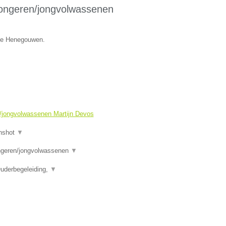
jongeren/jongvolwassenen
cie Henegouwen.
n/jongvolwassenen Martijn Devos
nshot
▼
eren/jongvolwassenen
▼
uderbegeleiding,
▼