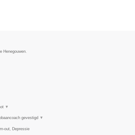
cie Henegouwen.
hot
▼
opbaancoach gevestigd
▼
n-out, Depressie