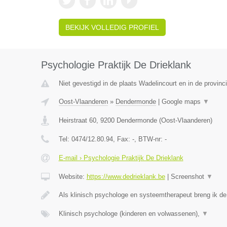
BEKIJK VOLLEDIG PROFIEL
Psychologie Praktijk De Drieklank
Niet gevestigd in de plaats Wadelincourt en in de provin
Oost-Vlaanderen
»
Dendermonde
|
Google maps
▼
Heirstraat 60
,
9200
Dendermonde
(
Oost-Vlaanderen
)
Tel:
0474/12.80.94
, Fax:
-
, BTW-nr:
-
E-mail › Psychologie Praktijk De Drieklank
Website:
https://www.dedrieklank.be
|
Screenshot
▼
Als klinisch psychologe en systeemtherapeut breng ik d
Klinisch psychologe (kinderen en volwassenen),
▼